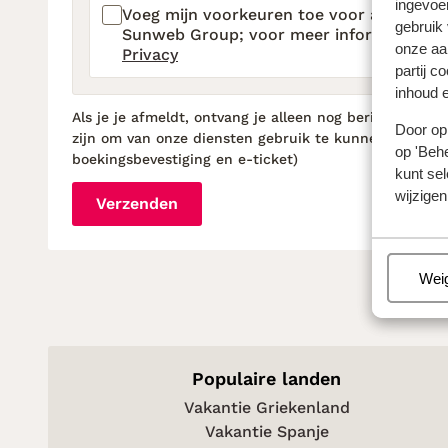
ingevoe
Voeg mijn voorkeuren toe voor alle merk
gebruik
Sunweb Group; voor meer informatie be
onze aa
Privacy
partij c
inhoud e
Als je je afmeldt, ontvang je alleen nog berichten die 
Door op 
zijn om van onze diensten gebruik te kunnen maken (
op 'Behe
boekingsbevestiging en e-ticket)
kunt sel
wijzigen
Verzenden
Beh
Wei
Populaire landen
Vakantie Griekenland
Vakantie Spanje