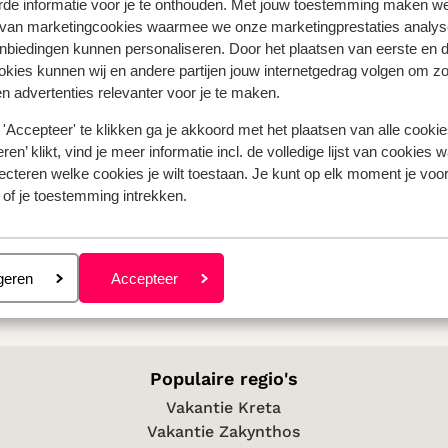
rde informatie voor je te onthouden. Met jouw toestemming maken w
en van
 van marketingcookies waarmee we onze marketingprestaties analys
zoek onze
nbiedingen kunnen personaliseren. Door het plaatsen van eerste en 
ookies kunnen wij en andere partijen jouw internetgedrag volgen om z
n advertenties relevanter voor je te maken.
noodzakelijk
'Accepteer' te klikken ga je akkoord met het plaatsen van alle cookies
zoals
ren’ klikt, vind je meer informatie incl. de volledige lijst van cookies w
ecteren welke cookies je wilt toestaan. Je kunt op elk moment je voo
 of je toestemming intrekken.
eren
geren
Accepteer
Populaire regio's
Vakantie Kreta
Vakantie Zakynthos