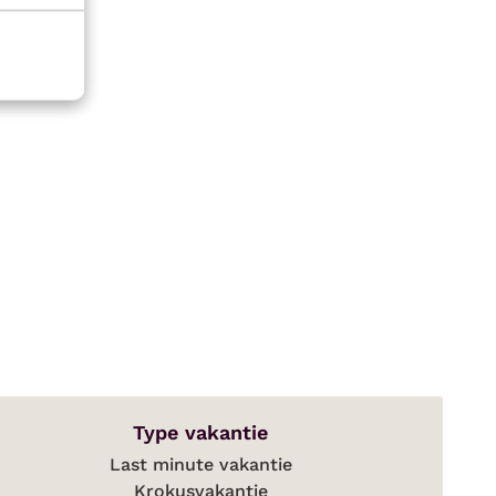
el
Type vakantie
Last minute vakantie
Krokusvakantie