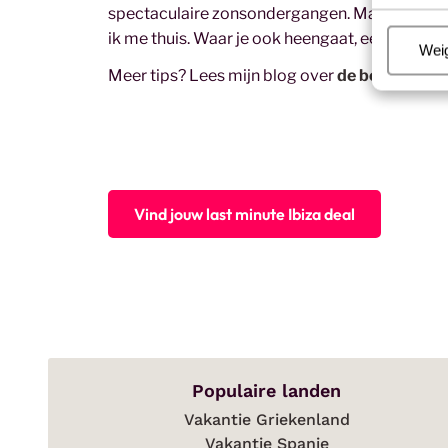
spectaculaire zonsondergangen. Maar ook in he
ik me thuis. Waar je ook heengaat, een last min
Beh
Wei
Meer tips? Lees mijn blog over
de beste last
Vind jouw last minute Ibiza deal
Populaire landen
Vakantie Griekenland
Vakantie Spanje