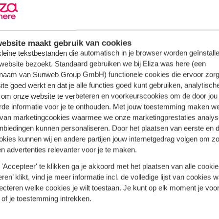
ebsite maakt gebruik van cookies
t minute Ibiza vakantie
 kleine tekstbestanden die automatisch in je browser worden geïnstalle
website bezoekt. Standaard gebruiken we bij Eliza was here (een
naam van Sunweb Group GmbH) functionele cookies die ervoor zorg
te goed werkt en dat je alle functies goed kunt gebruiken, analytisch
vrijheid. Niet weken van tevoren plannen, maar gewoon nú
 om onze website te verbeteren en voorkeurscookies om de door jou
r verblijf je? Als ik zin heb in een
ontspannen vakantie naa
rde informatie voor je te onthouden. Met jouw toestemming maken w
s Sant Miquel de Balansat of Sant Llorenç. Zoek je juist een
 van marketingcookies waarmee we onze marketingprestaties analys
tionio perfect. Een last minute vakantie Ibiza boek je vaak vo
nbiedingen kunnen personaliseren. Door het plaatsen van eerste en 
ik minder kwijt dan ik dacht, zelfs voor een compleet pakket
ookies kunnen wij en andere partijen jouw internetgedrag volgen om z
egenhouden door het luxe imago van het eiland.
n advertenties relevanter voor je te maken.
'Accepteer' te klikken ga je akkoord met het plaatsen van alle cookies
ist?
ren’ klikt, vind je meer informatie incl. de volledige lijst van cookies w
ecteren welke cookies je wilt toestaan. Je kunt op elk moment je voo
elf geniet ik altijd van
verborgen stranden
en baaitjes en
 of je toestemming intrekken.
 kunt eten. En vergeet natuurlijk de typerende
hippiemarkten
t van Ibiza is? De westkust blijft een favoriet dankzij de