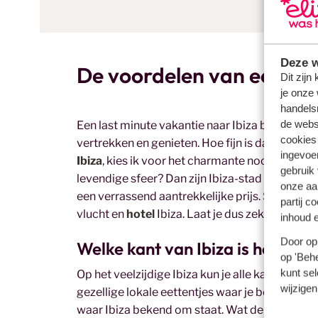
Deze w
De voordelen van een las
Dit zijn
je onze 
handels
de websi
Een last minute vakantie naar Ibiza betekent 
cookies
vertrekken en genieten. Hoe fijn is dat. Maar waa
ingevoe
Ibiza
, kies ik voor het charmante noorden, zoal
gebruik
levendige sfeer? Dan zijn Ibiza-stad of San An
onze aa
een verrassend aantrekkelijke prijs. Soms ben 
partij c
vlucht en
hotel
Ibiza. Laat je dus zeker niet t
inhoud e
Door op 
Welke kant van Ibiza is het moo
op 'Behe
kunt sel
Op het veelzijdige Ibiza kun je alle kanten op. Z
wijzigen
gezellige lokale eettentjes waar je betaalbaar
waar Ibiza bekend om staat. Wat de mooiste kan