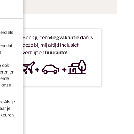
erd als
Boek jij een
vliegvakantie
dan is
deze bij mij altijd inclusief
en dat
e
verblijf en
huurauto
!
r
e ook
eren en
or
derde
 met
o onze
. Als je
aar je
rkeuren
niet