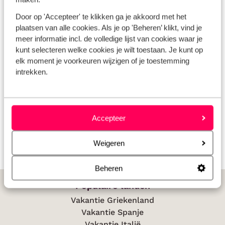
Daarom kan het verstandig zijn om vroeg te boeken. Niet
Door op 'Accepteer' te klikken ga je akkoord met het
alleen geniet je zo langer van de voorpret, maar je
plaatsen van alle cookies. Als je op 'Beheren’ klikt, vind je
bespaart ook nog eens op je vakantie.
meer informatie incl. de volledige lijst van cookies waar je
kunt selecteren welke cookies je wilt toestaan. Je kunt op
elk moment je voorkeuren wijzigen of je toestemming
intrekken.
Boek jij een
vliegvakantie
dan is deze bij mij altijd
inclusief verblijf en
huurauto
!
Accepteer
Weigeren
Beheren
Populaire landen
Vakantie Griekenland
Vakantie Spanje
Vakantie Italië