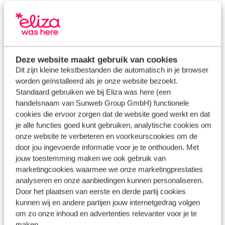
vroegboekkorting
Ben jij ook al aan het dromen van zonovergoten stranden,
bruisende steden en avontuurlijke uitstapjes voor de
zomer van het volgende jaar? Het is nooit te vroeg om je
Deze website maakt gebruik van cookies
vakantie te boeken!
Dit zijn kleine tekstbestanden die automatisch in je browser
worden geïnstalleerd als je onze website bezoekt.
Altijd eerste keus
Standaard gebruiken we bij Eliza was here (een
handelsnaam van Sunweb Group GmbH) functionele
Stel je voor: een pittoresk huisje verscholen tussen de
cookies die ervoor zorgen dat de website goed werkt en dat
olijfbomen in
Portugal
of een adembenemend uitzicht op
je alle functies goed kunt gebruiken, analytische cookies om
de azuurblauwe zee vanaf je eigen terras in
Griekenland
...
onze website te verbeteren en voorkeurscookies om de
door jou ingevoerde informatie voor je te onthouden. Met
Vooral in de schoolvakanties zijn de mooiste verblijven
jouw toestemming maken we ook gebruik van
vaak gewild en zitten snel vol. Boek je op tijd, dan is
marketingcookies waarmee we onze marketingprestaties
dat
fijne vakantiehuis
met de hele familie of
boutique
analyseren en onze aanbiedingen kunnen personaliseren.
hotel
voor met je lief binnen handbereik. Alle opties staan
Door het plaatsen van eerste en derde partij cookies
nu nog open en daarnaast profiteer je vaak ook nog van
kunnen wij en andere partijen jouw internetgedrag volgen
een goede korting.
om zo onze inhoud en advertenties relevanter voor je te
maken.