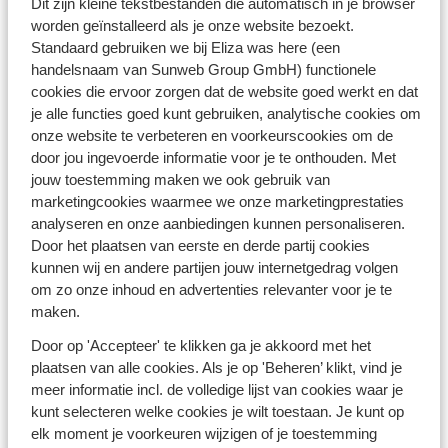
Dit zijn kleine tekstbestanden die automatisch in je browser
gemakkelijk met een fly & drive vakantie en geniet van
worden geïnstalleerd als je onze website bezoekt.
vrijheid. In de zomervakantie raad ik je aan om te kiezen
Standaard gebruiken we bij Eliza was here (een
voor het adembenemende
Griekenland
, met zijn witte
handelsnaam van Sunweb Group GmbH) functionele
cookies die ervoor zorgen dat de website goed werkt en dat
huisjes en turquoise wateren. Voor de herfstvakantie is
je alle functies goed kunt gebruiken, analytische cookies om
Toscane,
Italië
, een geweldige optie met zijn
onze website te verbeteren en voorkeurscookies om de
schilderachtige landschappen en heerlijke wijnen. Tijdens
door jou ingevoerde informatie voor je te onthouden. Met
de kerstvakantie kun je het betoverende
jouw toestemming maken we ook gebruik van
Andalusië,
Spanje
ontdekken met zijn sprookjesachtige
marketingcookies waarmee we onze marketingprestaties
sfeer en historische charme. Voor de voorjaarsvakantie
analyseren en onze aanbiedingen kunnen personaliseren.
adviseer ik de Algarve,
Portugal
, met zijn prachtige
Door het plaatsen van eerste en derde partij cookies
kunnen wij en andere partijen jouw internetgedrag volgen
kustlijn en aangename temperaturen.
om zo onze inhoud en advertenties relevanter voor je te
Kies voor een kleinschalig adresje en begin met aftellen
maken.
naar jouw zonovergoten vakantie weg van de massa,
Door op 'Accepteer' te klikken ga je akkoord met het
misschien zelfs via mijn
last minute
plaatsen van alle cookies. Als je op 'Beheren’ klikt, vind je
vakantieaanbiedingen
.
meer informatie incl. de volledige lijst van cookies waar je
kunt selecteren welke cookies je wilt toestaan. Je kunt op
elk moment je voorkeuren wijzigen of je toestemming