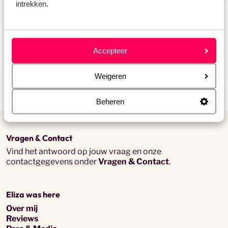
intrekken.
Boek jij een
vliegvakantie
dan is deze bij mij altijd
inclusief verblijf en
huurauto
!
Accepteer
Weigeren
Beheren
Vragen & Contact
Vind het antwoord op jouw vraag en onze
contactgegevens onder
Vragen & Contact
.
Eliza was here
Over mij
Reviews