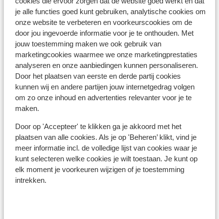
cookies die ervoor zorgen dat de website goed werkt en dat
je alle functies goed kunt gebruiken, analytische cookies om
onze website te verbeteren en voorkeurscookies om de
door jou ingevoerde informatie voor je te onthouden. Met
jouw toestemming maken we ook gebruik van
marketingcookies waarmee we onze marketingprestaties
analyseren en onze aanbiedingen kunnen personaliseren.
Door het plaatsen van eerste en derde partij cookies
kunnen wij en andere partijen jouw internetgedrag volgen
om zo onze inhoud en advertenties relevanter voor je te
maken.
Amalfikust
Door op 'Accepteer' te klikken ga je akkoord met het
De Amalfikust wordt beschouwd als één van de
plaatsen van alle cookies. Als je op 'Beheren’ klikt, vind je
mooiste kustlijnen van Europa. Geniet van de
meer informatie incl. de volledige lijst van cookies waar je
prachtige kustroutes en eeuwenoude charmante
kunt selecteren welke cookies je wilt toestaan. Je kunt op
stadjes die tegen de steile kliffen zijn gebouwd. En
dan zijn er ook nog de indrukwekkende uitzichten
elk moment je voorkeuren wijzigen of je toestemming
op zee, de leuke terrasjes en natuurlijk het heerlijke
intrekken.
eten…