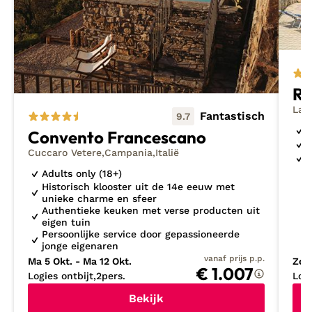
vliegvakantie naartoe gaat? Je kunt ook een kijkje
nemen tussen mijn
nieuwste ontdekkingen
of
mijn
last minute vakanties
naar Italië als je al snel op
reis wilt.
Re
Lau
Fantastisch
9.7
P
Convento Francescano
U
Cuccaro Vetere
Campania
Italië
M
Adults only (18+)
Historisch klooster uit de 14e eeuw met
unieke charme en sfeer
Authentieke keuken met verse producten uit
eigen tuin
Persoonlijke service door gepassioneerde
jonge eigenaren
vanaf prijs p.p.
Ma 5 Okt. - Ma 12 Okt.
Zo 1
€ 1.007
Logies ontbijt
2
pers.
Log
Bekijk