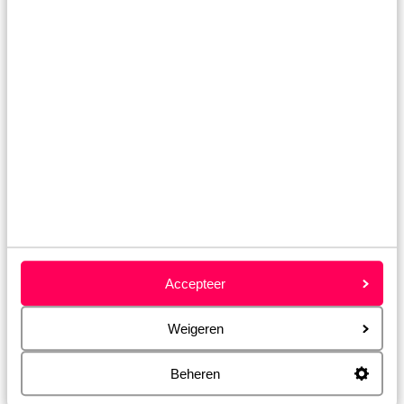
Capri, Ischia & Procida
Een van de leukste uitjes die ik heb gedaan tijdens
mijn bezoekjes aan Campania: de eilandjes Capri,
Ischia &amp; Procida! Op het jetset eiland Capri
Accepteer
bezocht ik een van de fantastische restaurants en
op het groene eiland Ischia maakte ik een prachtige
wandeling langs de kust. En op het kleurrijke eiland
Weigeren
Procida? Daar huurde ik een Vespa en toerde ik in 2
uur het hele eiland rond. Een aanrader!
Beheren
Ontdek de andere regio's