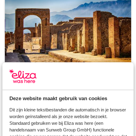
Pompeii & Vesuvius
Tijdens een van mijn eerste reisjes naar Campania
heb ik de bijzondere archeologische stad Pompeii
Deze website maakt gebruik van cookies
bezocht. Hier bewonder je de indrukwekkende
overblijfselen van huizen, winkels en originele
Dit zijn kleine tekstbestanden die automatisch in je browser
straten. Pompeii is ideaal te combineren met een
worden geïnstalleerd als je onze website bezoekt.
bezoekje aan de unieke Vesuvius vulkaan.
Standaard gebruiken we bij Eliza was here (een
handelsnaam van Sunweb Group GmbH) functionele