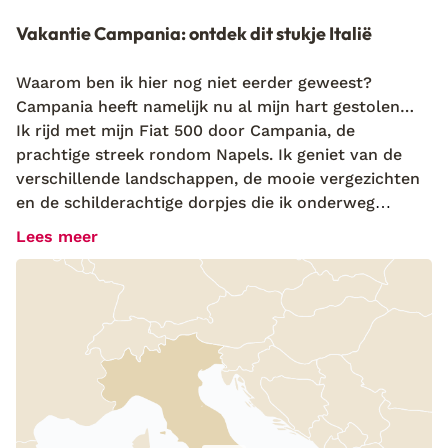
Vakantie Campania: ontdek dit stukje Italië
Waarom ben ik hier nog niet eerder geweest?
Campania heeft namelijk nu al mijn hart gestolen…
Ik rijd met mijn Fiat 500 door Campania, de
prachtige streek rondom Napels. Ik geniet van de
verschillende landschappen, de mooie vergezichten
en de schilderachtige dorpjes die ik onderweg
passeer. Je vindt hier de beroemde Amalfi kust,
Lees meer
maar ook de mysterieuze Romeinse steden: Pompeii
en Hercalaneaum. En wat dacht je van de unieke
eilandjes Capri en Ischia? Niet gek dat kunstenaars
dit gebied al eeuwen geleden ontdekten en
gebruikten als inspiratiebron. Rondtoerend door
deze fantastische regio kom ik steeds vanzelf op de
mooiste locaties uit. Campania staat o.a. bekend om
zijn beroemde buffel mozzarella en olijfolie en ligt
tussen de glooiende, groene heuvels. Een perfecte