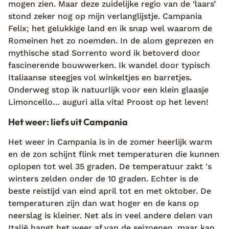
mogen zien. Maar deze zuidelijke regio van de ‘laars’
stond zeker nog op mijn verlanglijstje. Campania
Felix; het gelukkige land en ik snap wel waarom de
Romeinen het zo noemden. In de alom geprezen en
mythische stad Sorrento word ik betoverd door
fascinerende bouwwerken. Ik wandel door typisch
Italiaanse steegjes vol winkeltjes en barretjes.
Onderweg stop ik natuurlijk voor een klein glaasje
Limoncello… auguri alla vita! Proost op het leven!
Het weer: liefs uit Campania
Het weer in Campania is in de zomer heerlijk warm
en de zon schijnt flink met temperaturen die kunnen
oplopen tot wel 35 graden. De temperatuur zakt 's
winters zelden onder de 10 graden. Echter is de
beste reistijd van eind april tot en met oktober. De
temperaturen zijn dan wat hoger en de kans op
neerslag is kleiner. Net als in veel andere delen van
Italië hangt het weer af van de seizoenen, maar kan