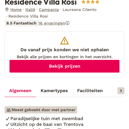
Residence Villa Rosi
Home
Italië
Campania
Laureana Cilento
Residence Villa Rosi
8.5 Fantastisch
16 ervaringen
De vanaf prijs konden we niet ophalen
Bekijk alle prijzen en kortingen in het overzicht.
Bekijk prijzen
Algemeen
Kamertypes
Faciliteiten
Reisinf
Meest geboekt door met partner
Paradijselijke tuin met zwembad
Uitzicht op de baai van Trentova