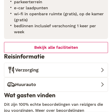
te genieten en de adembenemende kust van Amalfi
parkeerterrein
te ontdekken. Wil je liever in een villa met
e-car laadpunten
privézwembad verblijven? Klik dan hier.
wi-fi in openbare ruimte (gratis), op de kamer
(gratis)
bedlinnen inclusief verschoning 1 keer per
week
Bekijk alle faciliteiten
Reisinformatie
Verzorging
Huurauto
Wat gasten vinden
Dit zijn 100% echte beoordelingen van reizigers die
jou voorgingen.
Meer over beoordelingen