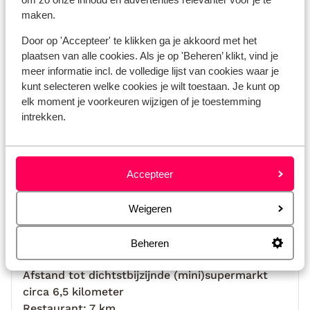
maken.
Door op 'Accepteer' te klikken ga je akkoord met het
plaatsen van alle cookies. Als je op 'Beheren’ klikt, vind je
Bekijk op kaart
meer informatie incl. de volledige lijst van cookies waar je
kunt selecteren welke cookies je wilt toestaan. Je kunt op
elk moment je voorkeuren wijzigen of je toestemming
intrekken.
Afstanden
Strand: 13 km
Accepteer
Centrum: 13 km
Luchthaven Naples International Airport (NAP):
125 km
Weigeren
Bushalte: 7 km
Pinautomaat: 200 m
Beheren
Winkels: 7 km
Afstand tot dichtstbijzijnde (mini)supermarkt
circa 6,5 kilometer
Restaurant: 7 km