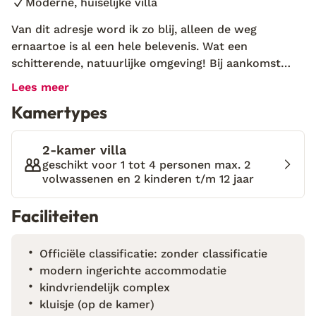
Moderne, huiselijke villa
Van dit adresje word ik zo blij, alleen de weg
ernaartoe is al een hele belevenis. Wat een
schitterende, natuurlijke omgeving! Bij aankomst
wordt het alleen maar mooier: een fleurige tuin vol
Lees meer
bomen en kleurrijke planten lacht me direct
Kamertypes
tegemoet. Dit is absoluut een heerlijke plek om tot
rust te komen. Bovendien zie je in de verte de
blauwe zee van de baai van Trentova, een prachtig
2-kamer villa
gezicht. Binnen no-time voel je je hier thuis in je
geschikt voor 1 tot 4 personen max. 2
volwassenen en 2 kinderen t/m 12 jaar
fijne, moderne villa die huiselijk is ingericht. De
sprookjesachtig aangelegde trap brengt je naar het
Faciliteiten
paradijselijke zwembad. Op het bijbehorende
zonneterras is het iedere dag weer goed toeven op
één van de ligbedjes in het zonnetje met het zachte
Officiële classificatie: zonder classificatie
geluid van de kleine waterval op de achtergrond.
modern ingerichte accommodatie
Het is hier zo relaxed, je zou bijna vergeten dat je
kindvriendelijk complex
naar deze regio gekomen bent om van de omgeving
kluisje (op de kamer)