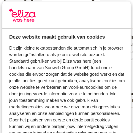
Fantastisch
8.5
16 ervaringen
Meest geboekt door met partner
Deze website maakt gebruik van cookies
Fantastisch
2 weken geleden
F
8.9
8.0
Mooie Residence. Tuin, zwembad,
Mooie Residence. Tuin, zwembad,
Een pra
Een pra
Dit zijn kleine tekstbestanden die automatisch in je browser
uitzicht, poort met oprijlaan, alles is
uitzicht, poort met oprijlaan, alles is
zwemba
zwemba
worden geïnstalleerd als je onze website bezoekt.
verzorgd en netjes. Kunt zien dat alles
verzorgd en netjes. Kunt zien dat alles
uitgeru
uitgeru
Standaard gebruiken we bij Eliza was here (een
aandacht krijgt. Huisje was goed, airco's
aandacht krijgt. Huisje was goed, airco's
handelsnaam van Sunweb Group GmbH) functionele
super. Keuken uitgerust met alles wat je
super. Keuken uitgerust met alles wat je
cookies die ervoor zorgen dat de website goed werkt en dat
nodig hebt. Erg vriendelijke en
nodig hebt. Erg vriendelijke en
je alle functies goed kunt gebruiken, analytische cookies om
behulpzame eigenaren.
behulpzame eigenaren.
onze website te verbeteren en voorkeurscookies om de
Anoniem
Jp b
door jou ingevoerde informatie voor je te onthouden. Met
Met partner
Met 
jouw toestemming maken we ook gebruik van
marketingcookies waarmee we onze marketingprestaties
analyseren en onze aanbiedingen kunnen personaliseren.
Bekijk alle 16 ervaringen
Door het plaatsen van eerste en derde partij cookies
Locatie
kunnen wij en andere partijen jouw internetgedrag volgen
om zo onze inhoud en advertenties relevanter voor je te