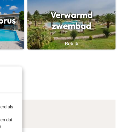
Verwarmd
prus
zwembad
Bekijk
erd als
en dat
e