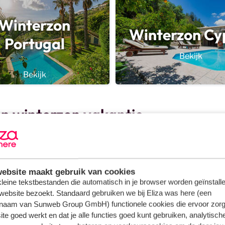
Winterzon
Winterzon Cy
Portugal
Bekijk
Bekijk
en winterzon vakantie
ngeven.
ebsite maakt gebruik van cookies
 kleine tekstbestanden die automatisch in je browser worden geïnstalle
website bezoekt. Standaard gebruiken we bij Eliza was here (een
naam van Sunweb Group GmbH) functionele cookies die ervoor zorg
te goed werkt en dat je alle functies goed kunt gebruiken, analytisch