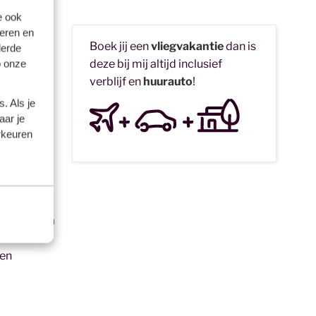
e ook
eren en
Boek jij een
vliegvakantie
dan is
derde
deze bij mij altijd inclusief
n om te
o onze
verblijf en
huurauto
!
om de
 andere
. Als je
aar je
rkeuren
minutes
k kan bijna
en de 17
den