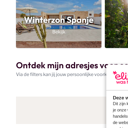
Winterzon Spanje
Bekijk
Ontdek mijn adresjes voor e
Via de filters kan jij jouw persoonlijke voorkeuren aa
Deze w
Dit zijn
je onze 
handels
de websi