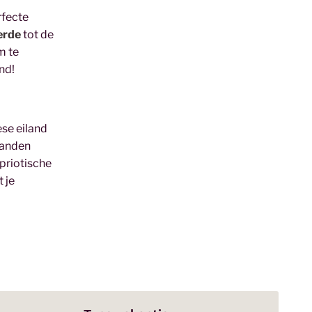
rfecte
erde
tot de
m te
nd!
ese eiland
randen
priotische
t je