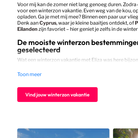
Voor mij kan de zomer niet lang genoeg duren. Zodra d
voor een winterzon vakantie. Even weg van de kou, op 
opladen. Ga je met mij mee? Binnen een paar uur vlie
Denk aan
Cyprus
, waar je kleine baaitjes ontdekt, of
P
Eilanden
zijn favoriet – hier geniet je zelfs in de wi
De mooiste winterzon bestemmingen:
geselecteerd
Wat een winterzon vakantie met Eliza was here bijzon
maar kleinschalige plekjes waar je echt even weg bent.
hosts die je graag hun favoriete adresjes laten zien. J
Toon meer
plekjes en sluit af met een goed glas wijn op je eigen 
Niet alleen in de winter, maar ook in de
krokusvakant
Vind jouw winterzon vakantie
drukte en geniet van een ontspannen sfeer op jouw 