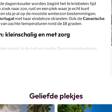
e dagen kouder worden, begint het te kriebelen: tijd
zoek naar zon, rust en een plek waar je echt kunt
gen sta je al op de mooiste winterzon bestemmingen.
ortugal
met haar eindeloze stranden. Ook de
Canarische
nter van zachte temperaturen rond de 18 graden.
 kleinschalig en met zorg
der maakt, is de rust en ruimte. Geen massatoerisme,
 Je verblijft op unieke locaties, vaak gerund door lokale
e begint je dag met ontbijt in de zon, ontdekt verborgen
terras. Precies zoals vakantie bedoeld is.
ie
is een winterzon vakantie perfect. Je ontsnapt aan de
bestemming.
Geliefde plekjes