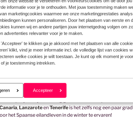
 om onze website te verbeteren en voorkeurscookies om de door jou
rde informatie voor je te onthouden. Met jouw toestemming maken w
ter?
 van marketingcookies waarmee we onze marketingprestaties analys
nbiedingen kunnen personaliseren. Door het plaatsen van eerste en 
ari
,
februari
of
maart
? Er zijn in Europa genoeg warme lande
ookies kunnen wij en andere partijen jouw internetgedrag volgen om z
n advertenties relevanter voor je te maken.
al op een zonnig plekje, ver weg van de massa. Ik raad je aan 
o leuk als reizen in de kerstvakantie om zo de de tradities van
'Accepteer' te klikken ga je akkoord met het plaatsen van alle cookies
ren’ klikt, vind je meer informatie incl. de volledige lijst van cookies w
ecteren welke cookies je wilt toestaan. Je kunt op elk moment je voo
n vakantie en natuurlijk kan jij ook bij mij terecht voor
last 
 of je toestemming intrekken.
eren
geren
Accepteer
inden. Het is inmiddels mijn tweede thuishaven geworden en i
In Zuid-Spanje kan je vaak nog genieten van temperaturen bov
Canaria
,
Lanzarote
en
Tenerife
is het zelfs nog een paar gra
r het Spaanse eilandleven in de winter te ervaren!