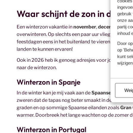
cookies
ingevoe
Waar schijnt de zon in de win
gebruik
onze aa
Een winterzon vakantie in
november
,
december
,
janu
partij c
inhoud e
overwinteren. Op slechts een paar uur vliegen ben jij 
feestdagen eens in het buitenland te vieren. Niets is z
Door op 
landen te kunnen ervaren!
op 'Behe
kunt sel
Ook in 2026 heb ik genoeg adresjes voor jouw winterzo
wijzigen
naar de winterzon.
Winterzon in Spanje
Beh
Wei
In de winter kan je mij vaak aan de
Spaanse Costa's
v
zweren dat de tapas nog beter smaakt in de winter! 
graden en op sommige Spaanse eilanden zoals
Gran 
warmer. Doorbreek het lange wachten op de zomer doo
Winterzon in Portugal