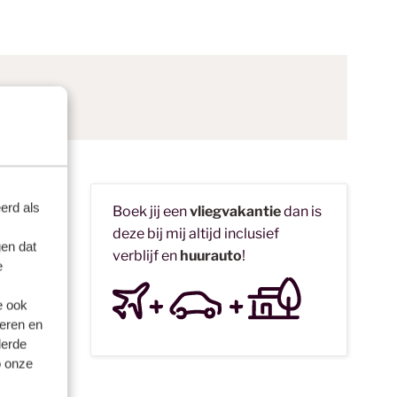
ber
erd als
Boek jij een
vliegvakantie
dan is
deze bij mij altijd inclusief
en dat
verblijf en
huurauto
!
tropische
e
omer in
e ook
eren en
kkelijk
derde
fs tot de
o onze