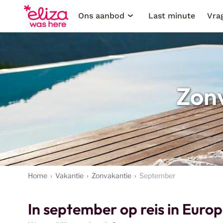
Ons aanbod
Last minute
Vra
Zon
Home
Vakantie
Zonvakantie
September
In september op reis in Euro