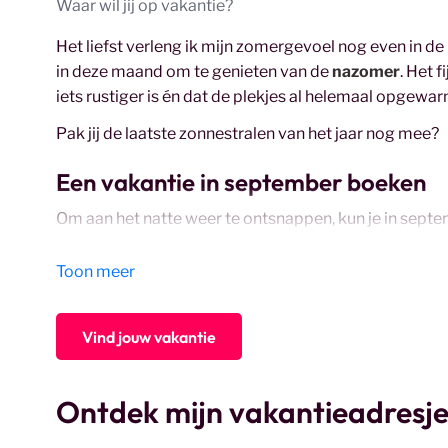
Waar wil jij op vakantie?
Het liefst verleng ik mijn zomergevoel nog even in d
in deze maand om te genieten van de
nazomer
. Het 
iets rustiger is én dat de plekjes al helemaal opgewar
Pak jij de laatste zonnestralen van het jaar nog mee?
Een vakantie in september boeken
Om aan het natte weer te ontsnappen, kun je in septem
kleinschalige adresjes
.
Toon meer
Vind jouw vakantie
Ontdek mijn vakantieadresje