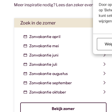
Door op 
Meer inspiratie nodig? Lees dan zeker even mijn blog
op 'Behe
kunt sel
wijzigen
Zoek in de zomer
Zonvakantie april
Beh
Wei
Zonvakantie mei
Zonvakantie juni
Zonvakantie juli
Zonvakantie augustus
Zonvakantie september
Zonvakantie oktober
Bekijk zomer