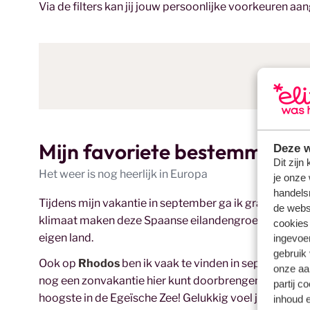
Via de filters kan jij jouw persoonlijke voorkeuren aa
Mijn favoriete bestemmingen
Deze w
Dit zijn
Het weer is nog heerlijk in Europa
je onze 
handels
Tijdens mijn vakantie in september ga ik graag naar 
de websi
klimaat maken deze Spaanse eilandengroep een idea
cookies
eigen land.
ingevoe
gebruik
Ook op
Rhodos
ben ik vaak te vinden in september. I
onze aa
nog een zonvakantie hier kunt doorbrengen. De temper
partij c
hoogste in de Egeïsche Zee! Gelukkig voel je wel een 
inhoud e