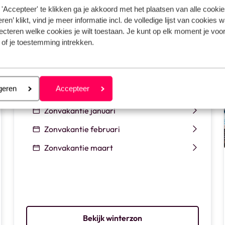
'Accepteer' te klikken ga je akkoord met het plaatsen van alle cookies
 met als hoofdvraag "
waar is het warm in september?
"
ren’ klikt, vind je meer informatie incl. de volledige lijst van cookies w
ecteren welke cookies je wilt toestaan. Je kunt op elk moment je voo
 of je toestemming intrekken.
Zoek in de winter
Zonvakantie november
eren
geren
Accepteer
Zonvakantie december
Zonvakantie januari
Zonvakantie februari
Zonvakantie maart
Bekijk winterzon