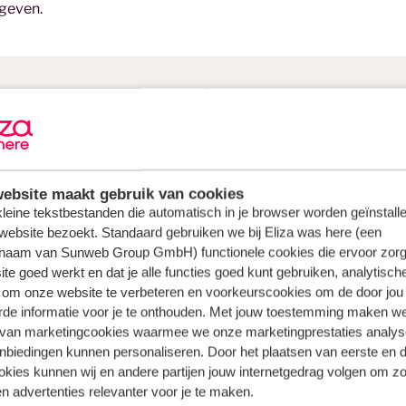
ngeven.
 voor een zonvakantie in septem
ebsite maakt gebruik van cookies
 kleine tekstbestanden die automatisch in je browser worden geïnstalle
website bezoekt. Standaard gebruiken we bij Eliza was here (een
naam van Sunweb Group GmbH) functionele cookies die ervoor zorg
de
Canarische Eilanden
. Door de zuidelijke ligging en het sub
te goed werkt en dat je alle functies goed kunt gebruiken, analytisch
le
vakantiebestemming
om te ontspannen aan de frisse naz
 om onze website te verbeteren en voorkeurscookies om de door jou
rde informatie voor je te onthouden. Met jouw toestemming maken w
 van marketingcookies waarmee we onze marketingprestaties analys
n de nazomer is het hier ook nog lekker warm, waardoor je ma
nbiedingen kunnen personaliseren. Door het plaatsen van eerste en 
aturen van zee bij dit Griekse eiland behoren in de zomer zel
ookies kunnen wij en andere partijen jouw internetgedrag volgen om z
altijd een verkoelende zeewind.
n advertenties relevanter voor je te maken.