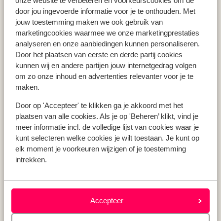
onze website te verbeteren en voorkeurscookies om de
Vakantie Zakynthos
door jou ingevoerde informatie voor je te onthouden. Met
jouw toestemming maken we ook gebruik van
Vakantie Andalusië
marketingcookies waarmee we onze marketingprestaties
Vakantie Algarve
analyseren en onze aanbiedingen kunnen personaliseren.
Door het plaatsen van eerste en derde partij cookies
kunnen wij en andere partijen jouw internetgedrag volgen
Type vakantie
om zo onze inhoud en advertenties relevanter voor je te
Last minute vakantie
maken.
Krokusvakantie
Door op 'Accepteer' te klikken ga je akkoord met het
Zomervakantie
plaatsen van alle cookies. Als je op 'Beheren’ klikt, vind je
Herfstvakantie
meer informatie incl. de volledige lijst van cookies waar je
kunt selecteren welke cookies je wilt toestaan. Je kunt op
elk moment je voorkeuren wijzigen of je toestemming
intrekken.
Over mij
Over mij
Verantwoord op vakantie
Vacatures
Accepteer
Pers & media