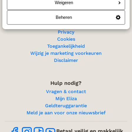
Sitemap
Weigeren
Beheren
Privacy & cookies
Privacy
Cookies
Toegankelijkheid
Wijzig je marketing voorkeuren
Disclaimer
Hulp nodig?
Vragen & contact
Mijn Eliza
Geldteruggarantie
Meld je aan voor onze nieuwsbrief
Betaal veilig en makkelijk