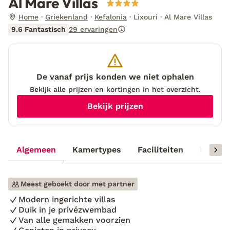
Al Mare Villas
Home
Griekenland
Kefalonia
Lixouri
Al Mare Villas
9.6 Fantastisch
29 ervaringen
De vanaf prijs konden we niet ophalen
Bekijk alle prijzen en kortingen in het overzicht.
Bekijk prijzen
Algemeen
Kamertypes
Faciliteiten
Reisinf
Meest geboekt door met partner
Modern ingerichte villas
Duik in je privézwembad
Van alle gemakken voorzien