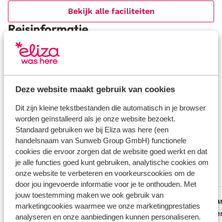
Bekijk alle faciliteiten
Reisinformatie
Verzorging
Huurauto
Deze website maakt gebruik van cookies
Wat gasten vinden
Dit zijn kleine tekstbestanden die automatisch in je browser
worden geïnstalleerd als je onze website bezoekt.
Dit zijn 100% echte beoordelingen van reizigers die
Standaard gebruiken we bij Eliza was here (een
jou voorgingen.
Meer over beoordelingen
handelsnaam van Sunweb Group GmbH) functionele
Fantastisch
cookies die ervoor zorgen dat de website goed werkt en dat
9.6
je alle functies goed kunt gebruiken, analytische cookies om
29 ervaringen
onze website te verbeteren en voorkeurscookies om de
Meest geboekt door met partner
door jou ingevoerde informatie voor je te onthouden. Met
jouw toestemming maken we ook gebruik van
Fantastisch
27 jun. 2026
Fa
9.7
10
marketingcookies waarmee we onze marketingprestaties
Fantastische accommodatie. Het ontbrak
Fantastische accommodatie. Het ontbrak
Ons ver
Ons ver
analyseren en onze aanbiedingen kunnen personaliseren.