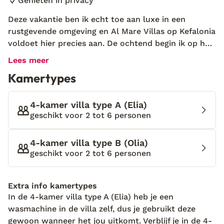
Genieten in privacy
Deze vakantie ben ik echt toe aan luxe in een
rustgevende omgeving en Al Mare Villas op Kefalonia
voldoet hier precies aan. De ochtend begin ik op het
terras waar de eerste zonnestralen al tevoorschijn
Lees meer
komen. Terwijl ik geniet van een heerlijk kopje koffie,
Kamertypes
kijk ik om mij heen en zie ik het prachtige
privézwembad en het weelderige groen. Dit is zó fijn
wakker worden! Al Mare Villas biedt gloednieuwe,
4-kamer villa type A (Elia)
moderne villas aan waar je niets tekort komt. De
geschikt voor 2 tot 6 personen
villas zijn voorzien van twee slaap- en badkamers en
in de riante keuken maak je de lekkerste gerechten
4-kamer villa type B (Olia)
klaar. Het is heerlijk vertoeven op een ligbedje aan
geschikt voor 2 tot 6 personen
het privézwembad, maar mocht je meer willen
ontdekken dan kun je vanuit je villa alle kanten op.
Extra info kamertypes
Het gezellige stadje Lixouri ligt in de buurt en op
In de 4-kamer villa type A (Elia) heb je een
korte afstand vind je een fijn zandstrand met helder
wasmachine in de villa zelf, dus je gebruikt deze
zeewater.
gewoon wanneer het jou uitkomt. Verblijf je in de 4-