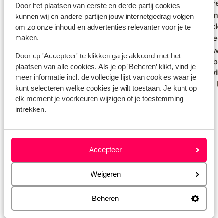
aan werkelijk niets. De service van de
aan werkelijk niets. De service van de
onze ve
onze ve
Door het plaatsen van eerste en derde partij cookies
eigenaresse was de slagroom op de
eigenaresse was de slagroom op de
schoon
schoon
kunnen wij en andere partijen jouw internetgedrag volgen
taart. Geweldig! Echt een aanrader! Ons
taart. Geweldig! Echt een aanrader! Ons
gemakk
gemakk
om zo onze inhoud en advertenties relevanter voor je te
maken.
verblijf bij Al Mare was meer dan
verblijf bij Al Mare was meer dan
was hee
was hee
geweldig.
geweldig.
Niets w
Niets w
Door op 'Accepteer' te klikken ga je akkoord met het
zwemba
zwemba
plaatsen van alle cookies. Als je op 'Beheren’ klikt, vind je
Susan en Klaas
Edwi
zee. Wi
meer informatie incl. de volledige lijst van cookies waar je
Met partner
Met 
gehad i
kunt selecteren welke cookies je wilt toestaan. Je kunt op
aanrade
elk moment je voorkeuren wijzigen of je toestemming
Bekijk alle 29 ervaringen
Kefalon
intrekken.
Locatie
Accepteer
Weigeren
Bekijk op kaart
Beheren