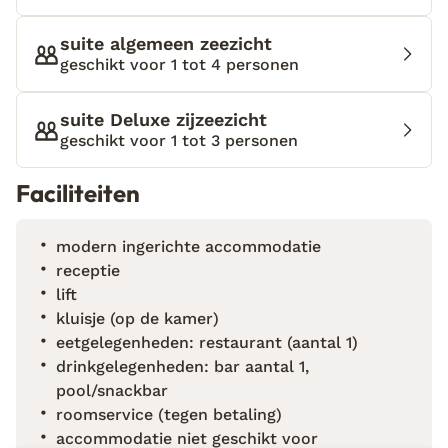
hotel zal doen terugkeren. Hotel La Signora biedt
een onvergetelijke ervaring in Lourdas, Kefalonia. De
suite algemeen zeezicht
kamers en suites zijn een perfecte balans tussen
geschikt voor 1 tot 4 personen
moderne stijl en Grieks comfort, zorgvuldig ingericht
met oog voor elk detail. Het hotel, gelegen op korte
suite Deluxe zijzeezicht
afstand van het strand, beschikt over een zwembad
geschikt voor 1 tot 3 personen
en een sfeervolle restaurant- en poolbar, waar het
menu elk seizoen verandert en de lokale smaken
Faciliteiten
centraal staan. Voor wie zichzelf wil verwennen, is
er een spa met massages beschikbaar. Venetia
modern ingerichte accommodatie
organiseert wekelijks unieke avonden, zoals de
receptie
levendige “Greek Night” en de ontspannen “Jazz
lift
Night,” die je volledig onderdompelen in de cultuur
kluisje (op de kamer)
en sfeer van Kefalonia.
eetgelegenheden: restaurant (aantal 1)
drinkgelegenheden: bar aantal 1,
pool/snackbar
roomservice (tegen betaling)
accommodatie niet geschikt voor