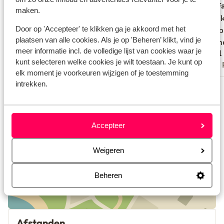
Fantastisch
3 weken geleden
F
9.1
8.4
maken.
Mooi hotel, boetiek stijl, lekker
Mooi hotel, boetiek stijl, lekker
Heerlij
Heerlij
Door op 'Accepteer' te klikken ga je akkoord met het
zwembad, fijne setting met terras voor
zwembad, fijne setting met terras voor
zwembad
zwembad
plaatsen van alle cookies. Als je op 'Beheren’ klikt, vind je
ontbijt etc.
ontbijt etc.
person
person
meer informatie incl. de volledige lijst van cookies waar je
René
Paul
kunt selecteren welke cookies je wilt toestaan. Je kunt op
Met partner
Met 
elk moment je voorkeuren wijzigen of je toestemming
intrekken.
Bekijk alle 16 ervaringen
Locatie
Accepteer
Weigeren
Bekijk op kaart
Beheren
Afstanden