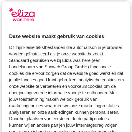
mindervaliden
Bekijk alle faciliteiten
Reisinformatie
Deze website maakt gebruik van cookies
Dit zijn kleine tekstbestanden die automatisch in je browser
Verzorging
worden geïnstalleerd als je onze website bezoekt.
Standaard gebruiken we bij Eliza was here (een
Huurauto
handelsnaam van Sunweb Group GmbH) functionele
cookies die ervoor zorgen dat de website goed werkt en dat
Wat gasten vinden
je alle functies goed kunt gebruiken, analytische cookies om
onze website te verbeteren en voorkeurscookies om de
Dit zijn 100% echte beoordelingen van reizigers die
door jou ingevoerde informatie voor je te onthouden. Met
jou voorgingen.
Meer over beoordelingen
jouw toestemming maken we ook gebruik van
Fantastisch
marketingcookies waarmee we onze marketingprestaties
8.4
analyseren en onze aanbiedingen kunnen personaliseren.
16 ervaringen
Door het plaatsen van eerste en derde partij cookies
Meest geboekt door met partner
kunnen wij en andere partijen jouw internetgedrag volgen
om zo onze inhoud en advertenties relevanter voor je te