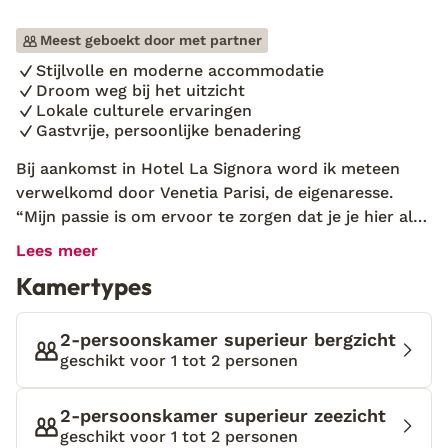
Meest geboekt door met partner
Stijlvolle en moderne accommodatie
Droom weg bij het uitzicht
Lokale culturele ervaringen
Gastvrije, persoonlijke benadering
Bij aankomst in Hotel La Signora word ik meteen
verwelkomd door Venetia Parisi, de eigenaresse.
“Mijn passie is om ervoor te zorgen dat je je hier als
familie voelt,” zegt ze terwijl ze me meeneemt naar
Lees meer
de receptie. Tijdens het inchecken vertelt ze
Kamertypes
enthousiast over haar band met Kefalonia, haar
familie en de lokale cultuur. Dat voel ik meteen: de
persoonlijke aandacht is hier ongeëvenaard. De
2-persoonskamer superieur bergzicht
kamer is prachtig en stijlvol ingericht, en na een
geschikt voor 1 tot 2 personen
verfrissende duik in het zwembad geniet ik van een
heerlijke "Greek Night" met live muziek en lokale
2-persoonskamer superieur zeezicht
gerechten. Het is een ervaring die me zeker naar dit
geschikt voor 1 tot 2 personen