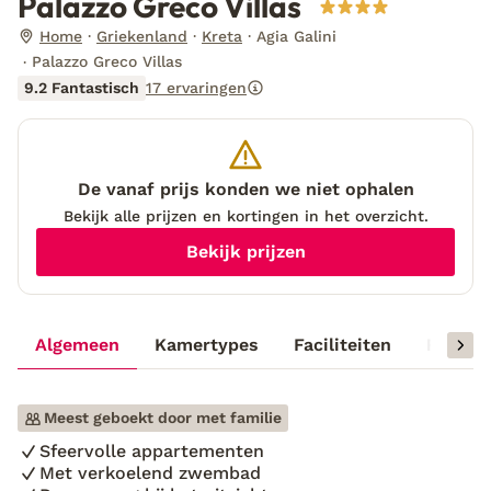
Palazzo Greco Villas
Home
Griekenland
Kreta
Agia Galini
Palazzo Greco Villas
9.2 Fantastisch
17 ervaringen
De vanaf prijs konden we niet ophalen
Bekijk alle prijzen en kortingen in het overzicht.
Bekijk prijzen
Algemeen
Kamertypes
Faciliteiten
Reisinf
Meest geboekt door met familie
Sfeervolle appartementen
Met verkoelend zwembad