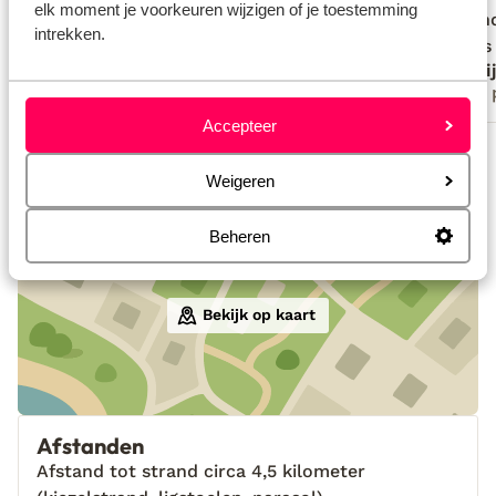
elk moment je voorkeuren wijzigen of je toestemming
een an
een an
intrekken.
auto is
auto is
Anoniem
Mari
naar he
Met partner
Met 
geweldi
Accepteer
Bekijk alle 17 ervaringen
Locatie
Weigeren
Beheren
Bekijk op kaart
Afstanden
Afstand tot strand circa 4,5 kilometer