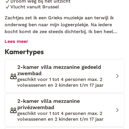
Droom weg bij het uitzicht
Vlucht vanuit Brussel
Zachtjes zet ik een Grieks muziekje aan terwijl ik
onderweg ben naar mijn logeerplekje. Na iedere
bocht komt de zee steeds dichterbij. Ik ben heel
benieuwd waar ik terecht kom, want het uitzicht is
Lees meer
nu al prachtig! Als ik bijna niet meer verder kan
Kamertypes
rijden, zie ik het bordje ‘Palazzo Greco Villas’
verschijnen. Wauw! Ik weet niet waar ik eerst naar
moet kijken, het prachtige uitzicht over de zee of de
2-kamer villa mezzanine gedeeld
mooie villa's. De eigenaar komt al snel naar mij toe,
zwembad
geschikt voor 1 tot 4 personen max. 2
‘Eliza! Wat fijn om jou te zien! Heb je genoten van
volwassenen en 2 kinderen t/m 17 jaar
het uitzicht? Ik zal je naar je villa brengen.’ Ik open
de deur van mijn villa en mijn mond valt open. De
muren zijn gebouwd van gekleurde stenen en vanaf
2-kamer villa mezzanine
privézwembad
mijn balkon heb ik uitzicht op het dorpje Agia Galini,
geschikt voor 1 tot 4 personen max. 2
waar langzaam alle lichtjes aangaan. Van zo’n
volwassenen en 2 kinderen t/m 17 jaar
uitzicht krijg ik nooit genoeg!