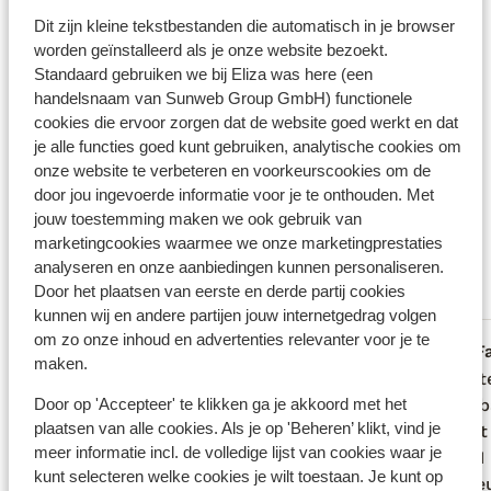
Dit zijn kleine tekstbestanden die automatisch in je browser
Verzorging
worden geïnstalleerd als je onze website bezoekt.
Standaard gebruiken we bij Eliza was here (een
Huurauto
handelsnaam van Sunweb Group GmbH) functionele
cookies die ervoor zorgen dat de website goed werkt en dat
Wat gasten vinden
je alle functies goed kunt gebruiken, analytische cookies om
onze website te verbeteren en voorkeurscookies om de
Dit zijn 100% echte beoordelingen van reizigers die
door jou ingevoerde informatie voor je te onthouden. Met
jou voorgingen.
Meer over beoordelingen
jouw toestemming maken we ook gebruik van
Fantastisch
marketingcookies waarmee we onze marketingprestaties
9.2
analyseren en onze aanbiedingen kunnen personaliseren.
17 ervaringen
Door het plaatsen van eerste en derde partij cookies
Meest geboekt door met familie
kunnen wij en andere partijen jouw internetgedrag volgen
om zo onze inhoud en advertenties relevanter voor je te
Fantastisch
22 jun. 2026
F
9.1
9.9
maken.
We hebben een heerlijke verblijf gehad.
We hebben een heerlijke verblijf gehad.
Wij zat
Wij zat
Door op 'Accepteer' te klikken ga je akkoord met het
Fijne villa, top ontbijt, maar bovenal
Fijne villa, top ontbijt, maar bovenal
zwemba
zwemba
plaatsen van alle cookies. Als je op 'Beheren’ klikt, vind je
super lieve mensen. Geen vraag was te
super lieve mensen. Geen vraag was te
Ontbij
Ontbij
meer informatie incl. de volledige lijst van cookies waar je
veel. Erg gastvrij. Een echte aanrader.
veel. Erg gastvrij. Een echte aanrader.
maar 1 
maar 1 
kunt selecteren welke cookies je wilt toestaan. Je kunt op
heel le
heel le