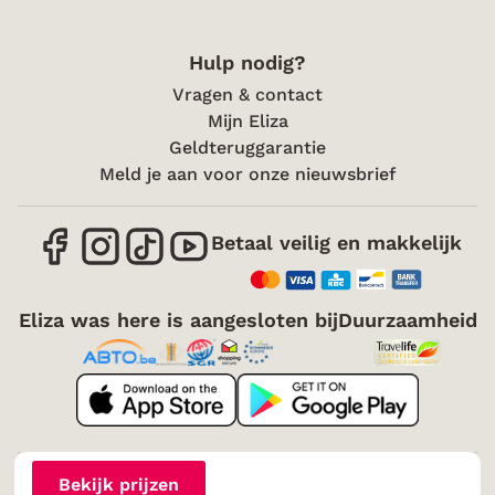
Hulp nodig?
Vragen & contact
Mijn Eliza
Geldteruggarantie
Meld je aan voor onze nieuwsbrief
Betaal veilig en makkelijk
Eliza was here is aangesloten bij
Duurzaamheid
Over mij
Vacatures
Voorwaarden
Cookies
Bekijk prijzen