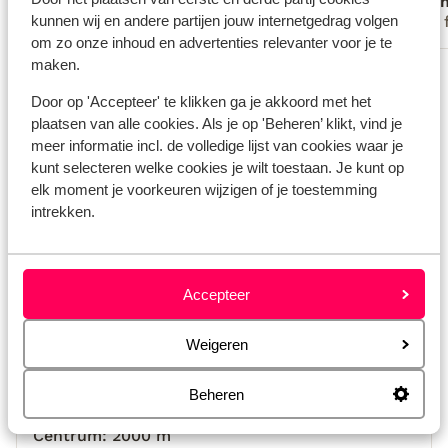
Anoniem
Ano
schoongemaakt. Bedden werden niet
kunnen wij en andere partijen jouw internetgedrag volgen
Met familie
Met 
ververst en vloer niet echt gepoetst.
om zo onze inhoud en advertenties relevanter voor je te
Spijtig. Gastheer was wel een
maken.
Bekijk alle 82 ervaringen
supervriendelijk man niks was hem te
veel.
Locatie
Door op 'Accepteer' te klikken ga je akkoord met het
plaatsen van alle cookies. Als je op 'Beheren’ klikt, vind je
meer informatie incl. de volledige lijst van cookies waar je
kunt selecteren welke cookies je wilt toestaan. Je kunt op
elk moment je voorkeuren wijzigen of je toestemming
intrekken.
Bekijk op kaart
Accepteer
Afstanden
Weigeren
Aan het strand
Afstand tot strand (ligstoelen (gratis) , parasol
Beheren
(gratis) )
Centrum: 2000 m