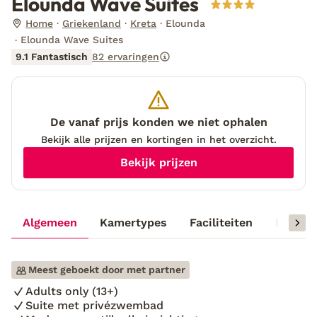
Elounda Wave Suites
Home
Griekenland
Kreta
Elounda
Elounda Wave Suites
9.1 Fantastisch
82 ervaringen
De vanaf prijs konden we niet ophalen
Bekijk alle prijzen en kortingen in het overzicht.
Bekijk prijzen
Algemeen
Kamertypes
Faciliteiten
Reisinf
Meest geboekt door met partner
Adults only (13+)
Suite met privézwembad