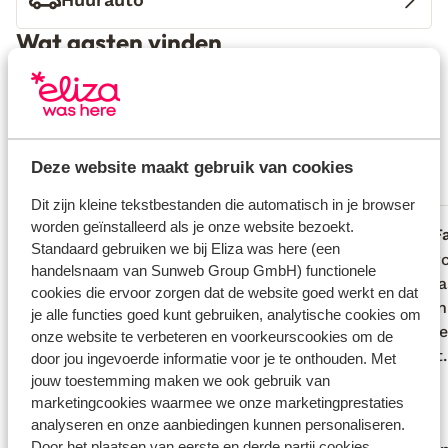
Wat gasten vinden
Dit zijn 100% echte beoordelingen van reizigers die
jou voorgingen.
Meer over beoordelingen
Fantastisch
9.1
82 ervaringen
Deze website maakt gebruik van cookies
Meest geboekt door met partner
Dit zijn kleine tekstbestanden die automatisch in je browser
worden geïnstalleerd als je onze website bezoekt.
Gemiddeld
vorige week
F
5.1
8.9
Standaard gebruiken we bij Eliza was here (een
Ik zou er niet nog eens na toe gaan. Het
Ik zou er niet nog eens na toe gaan. Het
Sfeervo
Sfeervo
handelsnaam van Sunweb Group GmbH) functionele
ontbijt was altijd hetzelfde (
ontbijt was altijd hetzelfde (
heel ga
heel ga
cookies die ervoor zorgen dat de website goed werkt en dat
spiegeleieren waren altijd koud) brood
spiegeleieren waren altijd koud) brood
te eten
te eten
je alle functies goed kunt gebruiken, analytische cookies om
niet goed afgebakken en was redelijk
niet goed afgebakken en was redelijk
En elk
En elk
onze website te verbeteren en voorkeurscookies om de
hard. Zwembad was koud en vuil.
hard. Zwembad was koud en vuil.
ontbijt.
ontbijt.
door jou ingevoerde informatie voor je te onthouden. Met
Kwamen ze na 17u pas schoonmaken.
Kwamen ze na 17u pas schoonmaken.
jouw toestemming maken we ook gebruik van
marketingcookies waarmee we onze marketingprestaties
Dan gaan wij er ook niet meer in ??. En
Dan gaan wij er ook niet meer in ??. En...
analyseren en onze aanbiedingen kunnen personaliseren.
de kamer was ook niet goed
meer
Door het plaatsen van eerste en derde partij cookies