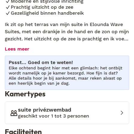
Moderne en stijlvolle inrichting
Prachtig uitzicht op de zee
Gezelligheid binnen handbereik
Ik zit op het terras van mijn suite in Elounda Wave
Suites, met een drankje in de hand en de zon op mijn
gezicht. Het uitzicht op de zee is prachtig en ik voel
me helemaal tot rust komen. Stathis en Anna, broer
Lees meer
en zus, vertelden me dat ze dit project zijn begonnen
na jaren van zomers op Kreta. Het is duidelijk dat ze
Pssst... Goed om te weten!
hun droom werkelijkheid hebben gemaakt! Elounda
Elke ochtend begint hier met een glimlach: het ontbijt
wordt namelijk op je kamer bezorgd. Hoe fijn is dat?
Wave Suites biedt moderne, stijlvolle suites met
Alle details hoor je bij aankomst, maar reken alvast op
privézwembad en een prachtig zeezicht. De
een heerlijk begin van je dag.
inrichting is strak en minimalistisch, met een
Kamertypes
comfortabel terras om te zonnen of te relaxen. Het
is een waar paradijsje, waar je volledig tot rust komt.
suite privézwembad
Er even op uit? Binnen handbereik vind je gezellige
geschikt voor 1 tot 3 personen
restaurantjes en winkels om je vakantie helemaal
compleet te maken.
Faciliteiten