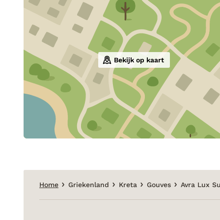
Bekijk op kaart
Home
Griekenland
Kreta
Gouves
Avra Lux Su