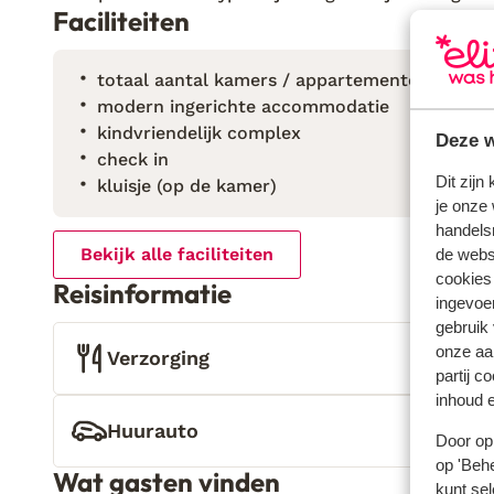
Faciliteiten
totaal aantal kamers / appartementen: 3
modern ingerichte accommodatie
kindvriendelijk complex
Deze w
check in
Dit zijn
kluisje (op de kamer)
je onze 
handels
Bekijk alle faciliteiten
de websi
cookies
Reisinformatie
ingevoe
gebruik
onze aa
Verzorging
partij c
inhoud e
Huurauto
Door op 
op 'Behe
Wat gasten vinden
kunt sel