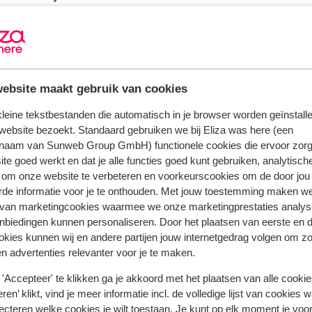
parkeerterrein (beperkt beschikbaar)
wi-fi in openbare ruimte (gratis), op de kamer
(gratis)
ebsite maakt gebruik van cookies
bedlinnen inclusief verschoning 1 keer per wee
 kleine tekstbestanden die automatisch in je browser worden geïnstalle
website bezoekt. Standaard gebruiken we bij Eliza was here (een
naam van Sunweb Group GmbH) functionele cookies die ervoor zorg
te goed werkt en dat je alle functies goed kunt gebruiken, analytisch
 om onze website te verbeteren en voorkeurscookies om de door jou
rde informatie voor je te onthouden. Met jouw toestemming maken w
 van marketingcookies waarmee we onze marketingprestaties analys
nbiedingen kunnen personaliseren. Door het plaatsen van eerste en 
ookies kunnen wij en andere partijen jouw internetgedrag volgen om z
n advertenties relevanter voor je te maken.
'Accepteer' te klikken ga je akkoord met het plaatsen van alle cookies
ren’ klikt, vind je meer informatie incl. de volledige lijst van cookies w
ecteren welke cookies je wilt toestaan. Je kunt op elk moment je voo