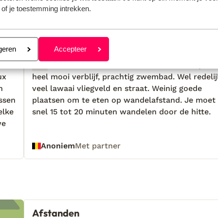
 of je toestemming intrekken.
 jou voorgingen.
Meer over beoordelingen
Meest geboekt door met p
eren
geren
Accepteer
 2026
Fantastisch
10 jun.
8.7
ux
ux
heel mooi verblijf, prachtig zwembad. Wel redelij
heel mooi verblijf, prachtig zwembad. Wel redelij
n
n
veel lawaai vliegveld en straat. Weinig goede
veel lawaai vliegveld en straat. Weinig goede
assen
assen
plaatsen om te eten op wandelafstand. Je moet 
plaatsen om te eten op wandelafstand. Je moet 
elke
elke
snel 15 tot 20 minuten wandelen door de hitte.
snel 15 tot 20 minuten wandelen door de hitte.
we
we
Anoniem
Met partner
Afstanden