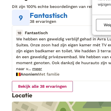
wijzigen
Dit zijn 100% echte beoordelingen van reizigers die
Fantastisch
9
38 ervaringen
Beh
Wei
Fantastisch
13 jun.
10
We hebben een geweldig verblijf gehad in Avra L
We hebben een geweldig verblijf gehad in Avra L
Suites. Onze zoon had zijn eigen kamer mét TV e
Suites. Onze zoon had zijn eigen kamer mét TV e
zijn eigen badkamer en toilet. We hadden 3 terr
zijn eigen badkamer en toilet. We hadden 3 terr
én een geweldig privézwembad. We hebben van 
én een geweldig privézwembad. We hebben van 
moment genoten. Ook dankzij de huurauto zijn 
moment genoten. Ook dankzij de huurauto zijn 
naar verschillende stadjes gereden. Ik raad dit
naar v...
meer
Anoniem
Met familie
verblijf zeker aan!
Bekijk alle 38 ervaringen
Locatie