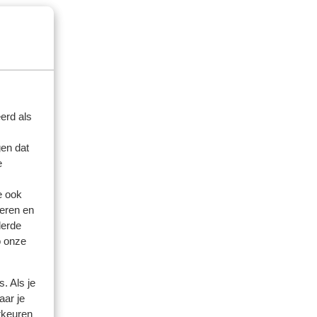
k
erd als
en dat
e
e ook
eren en
derde
o onze
. Als je
aar je
rkeuren