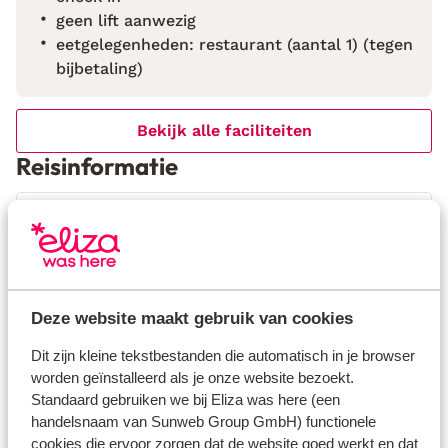
geen lift aanwezig
eetgelegenheden: restaurant (aantal 1) (tegen
bijbetaling)
Bekijk alle faciliteiten
Reisinformatie
Verzorging
Huurauto
Wat gasten vinden
Deze website maakt gebruik van cookies
Dit zijn kleine tekstbestanden die automatisch in je browser
Dit zijn 100% echte beoordelingen van reizigers die
worden geïnstalleerd als je onze website bezoekt.
jou voorgingen.
Meer over beoordelingen
Standaard gebruiken we bij Eliza was here (een
Goed
7.7
handelsnaam van Sunweb Group GmbH) functionele
195 ervaringen
cookies die ervoor zorgen dat de website goed werkt en dat