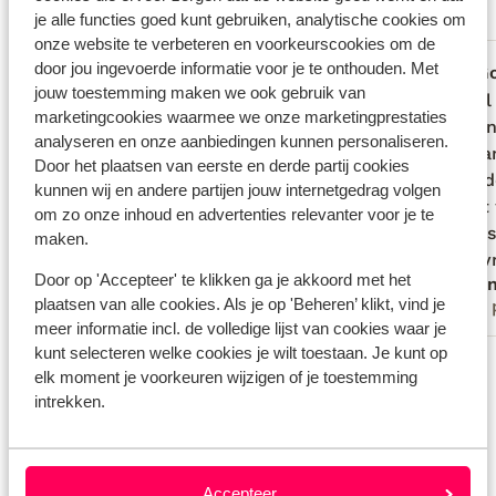
je alle functies goed kunt gebruiken, analytische cookies om
Meest geboekt door met partner
onze website te verbeteren en voorkeurscookies om de
door jou ingevoerde informatie voor je te onthouden. Met
Fantastisch
vorige week
G
8.0
7.0
jouw toestemming maken we ook gebruik van
Mooie locatie, rustig, vlak aan zee
Mooie locatie, rustig, vlak aan zee
Initie
Initie
marketingcookies waarmee we onze marketingprestaties
konden
konden
analyseren en onze aanbiedingen kunnen personaliseren.
late a
late a
Door het plaatsen van eerste en derde partij cookies
sloeg 
sloeg 
kunnen wij en andere partijen jouw internetgedrag volgen
omdat 
omdat 
om zo onze inhoud en advertenties relevanter voor je te
ons re
ons re
maken.
poetsv
poetsv
Door op 'Accepteer' te klikken ga je akkoord met het
Anoniem
Ano
voucher
plaatsen van alle cookies. Als je op 'Beheren’ klikt, vind je
Met partner
Met 
naar e
meer informatie incl. de volledige lijst van cookies waar je
afvoer
kunt selecteren welke cookies je wilt toestaan. Je kunt op
Bekijk alle 195 ervaringen
toegang
elk moment je voorkeuren wijzigen of je toestemming
Locatie
intrekken.
Accepteer