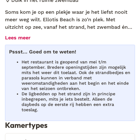
Duik in het ruime zwembad
Soms kom je op een plekje waar je het liefst nooit
meer weg wilt. Ellotis Beach is zo’n plek. Met
uitzicht op zee, vanaf het strand, het zwembad én
de taverna, is het hier genieten van begin tot eind.
Lees meer
Terwijl de zon langzaam zakt achter de bergen,
schuif ik aan bij restaurant Almy. Stratos begroet me
Pssst... Goed om te weten!
meteen: “Eliza! Jij móét de pasta met garnalen
Het restaurant is geopend van mei t/m
proberen.” Zijn enthousiasme is aanstekelijk, dus ik
september. Bredere openingstijden zijn mogelijk
zeg ja. Terwijl ik wacht, luister ik naar zachte Griekse
mits het weer dit toelaat. Ook de strandbedjes en
parasols kunnen in verband met
muziek en kijk ik hoe de lucht steeds roder kleurt.
weeromstandigheden aan het begin en het einde
Op dat moment weet ik: dit is mijn nieuwe favoriete
van het seizoen ontbreken.
De ligbedden op het strand zijn in principe
plek. Ellotis Beach is een kleinschalige
inbegrepen, mits je iets bestelt. Alleen de
accommodatie direct aan het strand, waar rust en
daybeds op de eerste rij hebben een extra
gemak samenkomen. Het kleine zwembad met
toeslag.
uitzicht op zee is een heerlijke plek om af te koelen,
Kamertypes
en bij de bijbehorende taverna Almy geniet je de hele
dag van huisgemaakte Griekse gerechten. Ontbijt is
hier ook mogelijk. De ligging is ideaal: op 20 minuten