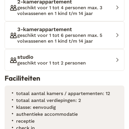
2-kamerappartement
lopen van het gezellige Kalyves en een uurtje
geschikt voor 1 tot 4 personen max. 3
wandelen van het iets grotere Almyrida. Een fijn
volwassenen en 1 kind t/m 14 jaar
adres voor een ontspannen vakantie aan de kust van
Kreta.
3-kamerappartement
geschikt voor 1 tot 6 personen max. 5
volwassenen en 1 kind t/m 14 jaar
studio
geschikt voor 1 tot 2 personen
Faciliteiten
totaal aantal kamers / appartementen: 12
totaal aantal verdiepingen: 2
klasse: eenvoudig
authentieke accommodatie
receptie
check in