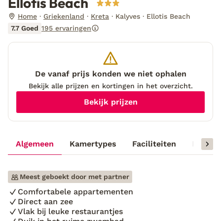
Ellotis Beach
Home
Griekenland
Kreta
Kalyves
Ellotis Beach
7.7 Goed
195 ervaringen
De vanaf prijs konden we niet ophalen
Bekijk alle prijzen en kortingen in het overzicht.
Bekijk prijzen
Algemeen
Kamertypes
Faciliteiten
Reisinf
Meest geboekt door met partner
Comfortabele appartementen
Direct aan zee
Vlak bij leuke restaurantjes