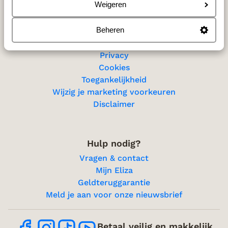
Sitemap
Weigeren
Beheren
Privacy & cookies
Privacy
Cookies
Toegankelijkheid
Wijzig je marketing voorkeuren
Disclaimer
Hulp nodig?
Vragen & contact
Mijn Eliza
Geldteruggarantie
Meld je aan voor onze nieuwsbrief
Betaal veilig en makkelijk