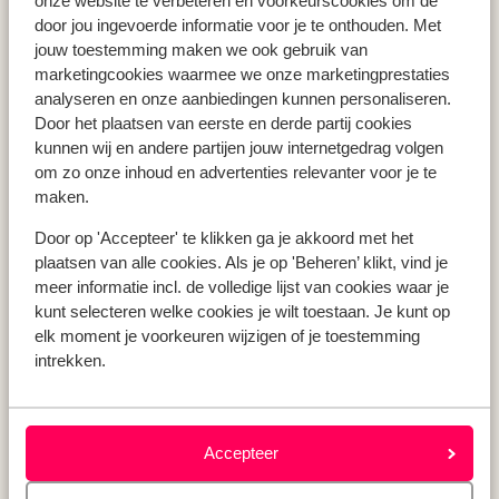
onze website te verbeteren en voorkeurscookies om de
Vakantie Zakynthos
door jou ingevoerde informatie voor je te onthouden. Met
jouw toestemming maken we ook gebruik van
Vakantie Andalusië
marketingcookies waarmee we onze marketingprestaties
Vakantie Algarve
analyseren en onze aanbiedingen kunnen personaliseren.
Door het plaatsen van eerste en derde partij cookies
kunnen wij en andere partijen jouw internetgedrag volgen
Type vakantie
om zo onze inhoud en advertenties relevanter voor je te
Last minute vakantie
maken.
Krokusvakantie
Door op 'Accepteer' te klikken ga je akkoord met het
Zomervakantie
plaatsen van alle cookies. Als je op 'Beheren’ klikt, vind je
Herfstvakantie
meer informatie incl. de volledige lijst van cookies waar je
kunt selecteren welke cookies je wilt toestaan. Je kunt op
elk moment je voorkeuren wijzigen of je toestemming
intrekken.
Over mij
Over mij
Verantwoord op vakantie
Vacatures
Accepteer
Pers & media