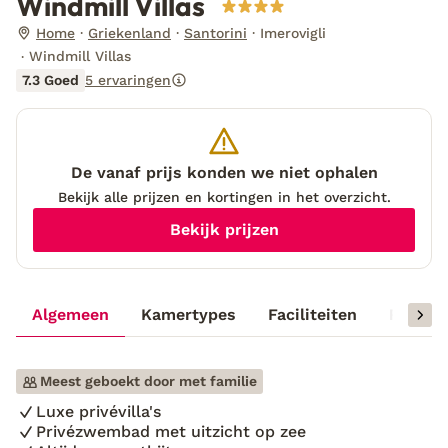
Windmill Villas
Home
Griekenland
Santorini
Imerovigli
Windmill Villas
7.3 Goed
5 ervaringen
De vanaf prijs konden we niet ophalen
Bekijk alle prijzen en kortingen in het overzicht.
Bekijk prijzen
Algemeen
Kamertypes
Faciliteiten
Reisinf
Meest geboekt door met familie
Luxe privévilla's
Privézwembad met uitzicht op zee