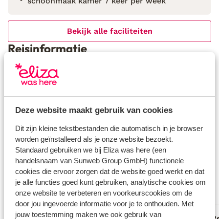
schoonmaak kamer 7 keer per week
Bekijk alle faciliteiten
Reisinformatie
Verzorging
Huurauto
Deze website maakt gebruik van cookies
Wat gasten vinden
Dit zijn kleine tekstbestanden die automatisch in je browser
worden geïnstalleerd als je onze website bezoekt.
Dit zijn 100% echte beoordelingen van reizigers die
Standaard gebruiken we bij Eliza was here (een
jou voorgingen.
Meer over beoordelingen
handelsnaam van Sunweb Group GmbH) functionele
Goed
cookies die ervoor zorgen dat de website goed werkt en dat
7.3
je alle functies goed kunt gebruiken, analytische cookies om
5 ervaringen
onze website te verbeteren en voorkeurscookies om de
Meest geboekt door met familie
door jou ingevoerde informatie voor je te onthouden. Met
jouw toestemming maken we ook gebruik van
Gemiddeld
26 jul. 2024
R
5.9
3.9