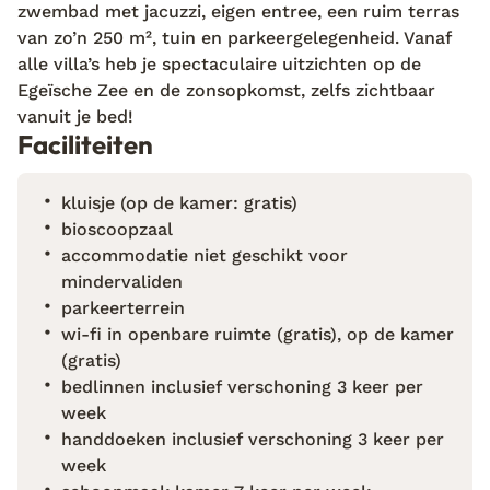
zwembad met jacuzzi, eigen entree, een ruim terras
besluit dat een dagje aan het zwembad morgen
van zo’n 250 m², tuin en parkeergelegenheid. Vanaf
misschien helemaal niet zo'n gek idee is.
alle villa’s heb je spectaculaire uitzichten op de
Egeïsche Zee en de zonsopkomst, zelfs zichtbaar
vanuit je bed!
Faciliteiten
kluisje (op de kamer: gratis)
bioscoopzaal
accommodatie niet geschikt voor
mindervaliden
parkeerterrein
wi-fi in openbare ruimte (gratis), op de kamer
(gratis)
bedlinnen inclusief verschoning 3 keer per
week
handdoeken inclusief verschoning 3 keer per
week