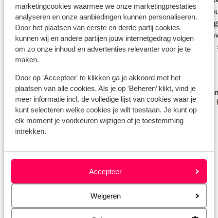
marketingcookies waarmee we onze marketingprestaties
De villa is mooi en netjes. Floriana die
De villa is mooi en netjes. Floriana die
Intérie
Intérie
analyseren en onze aanbiedingen kunnen personaliseren.
ons ontbijt verzorgde is fantastisch. Wat
ons ontbijt verzorgde is fantastisch. Wat
Villa l
Villa l
Door het plaatsen van eerste en derde partij cookies
ik mis in de info is dat het huisje ligt aan
ik mis in de info is dat het huisje ligt aan
veel la
veel la
kunnen wij en andere partijen jouw internetgedrag volgen
een zeer drukke weg, non stop verkeer
een zeer drukke weg, non stop verkeer
amper 
amper 
om zo onze inhoud en advertenties relevanter voor je te
en veel herrie. Auto’s, vrachtwagens,
en veel herrie. Auto’s, vrachtwagens,
maken.
tourbussen en toeristen op quads. Niet
tourbussen en toeristen op quads. Niet
Door op 'Accepteer' te klikken ga je akkoord met het
mogelijk om met raam open te slapen.
mogelijk om...
meer
plaatsen van alle cookies. Als je op 'Beheren’ klikt, vind je
Anoniem
Ano
meer informatie incl. de volledige lijst van cookies waar je
Alleenstaande ouder
Met 
kunt selecteren welke cookies je wilt toestaan. Je kunt op
elk moment je voorkeuren wijzigen of je toestemming
Bekijk alle 5 ervaringen
intrekken.
Locatie
Accepteer
Weigeren
Bekijk op kaart