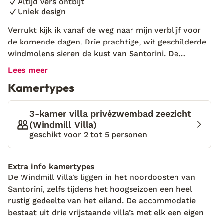
Altijd vers ontbijt
Uniek design
Verrukt kijk ik vanaf de weg naar mijn verblijf voor
de komende dagen. Drie prachtige, wit geschilderde
windmolens sieren de kust van Santorini. De
vergezichten vanaf de villa’s moeten wel fenomenaal
Lees meer
zijn. Wanneer ik niet veel later neerstrijk op een van
Kamertypes
de ligbedden, word ik overvallen door de pracht van
deze plek. Een privézwembad met jacuzzi in een tuin
vol bloemen en een prachtig uitzicht over de
3-kamer villa privézwembad zeezicht
blauwe, glinsterende zee. Ik geniet met volle teugen
(Windmill Villa)
geschikt voor 2 tot 5 personen
en ga snel naar binnen om mijn boodschappen van
vanmiddag te halen. De molen is heel knus, bijna
schattig te noemen. De pasteltinten en bloemetjes
Extra info kamertypes
creëren een romantische sfeer. Buiten besluit ik me,
De Windmill Villa’s liggen in het noordoosten van
met mijn glas witte wijn en Griekse mezes, in het
Santorini, zelfs tijdens het hoogseizoen een heel
zitje onder de pergola te installeren. De zon gaat
rustig gedeelte van het eiland. De accommodatie
langzaam onder en geeft de witte muren een oranje
bestaat uit drie vrijstaande villa’s met elk een eigen
rode gloed. Ik neem een slokje, zak wat onderuit en