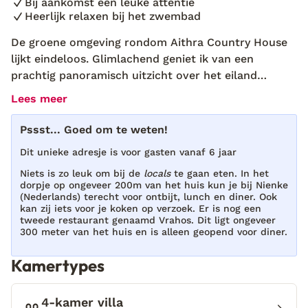
Bij aankomst een leuke attentie
Heerlijk relaxen bij het zwembad
De groene omgeving rondom Aithra Country House
lijkt eindeloos. Glimlachend geniet ik van een
prachtig panoramisch uitzicht over het eiland
Zakynthos; mijn geliefde eiland in de Ionische Zee.
Lees meer
Beter kan deze vakantie niet beginnen. Toen ik aan
kwam rijden, wist ik het al. Dit is een huis met een
Pssst... Goed om te weten!
mooie geschiedenis en ik kan niet wachten om er
Dit unieke adresje is voor gasten vanaf 6 jaar
meer over te horen. Ik maak kennis met de
eigenaren Petros en zijn vrouw Maria en mijn
Niets is zo leuk om bij de
locals
te gaan eten. In het
dorpje op ongeveer 200m van het huis kun je bij Nienke
vermoeden klopt. Dit country house werd gebouwd
(Nederlands) terecht voor ontbijt, lunch en diner. Ook
in de jaren ’50 en is al 5 generaties in de familie van
kan zij iets voor je koken op verzoek. Er is nog een
tweede restaurant genaamd Vrahos. Dit ligt ongeveer
Petros. “Nadat ik het huis van mijn moeder erfde is
300 meter van het huis en is alleen geopend voor diner.
het verschillende keren gerestaureerd, uitgebreid en
gerenoveerd.” vertelt Petros mij. Het is een warme
Kamertypes
dag en het zwembad ligt er uitnodigend bij. Hier ga
ik zo een verfrissende duik in nemen! Terwijl ik
4-kamer villa
geniet van een koud drankje op het terras vertelt