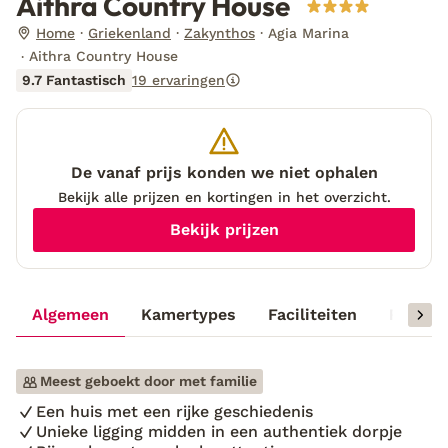
Aithra Country House
Home
Griekenland
Zakynthos
Agia Marina
Aithra Country House
9.7 Fantastisch
19 ervaringen
De vanaf prijs konden we niet ophalen
Bekijk alle prijzen en kortingen in het overzicht.
Bekijk prijzen
Algemeen
Kamertypes
Faciliteiten
Reisinf
Meest geboekt door met familie
Een huis met een rijke geschiedenis
Unieke ligging midden in een authentiek dorpje