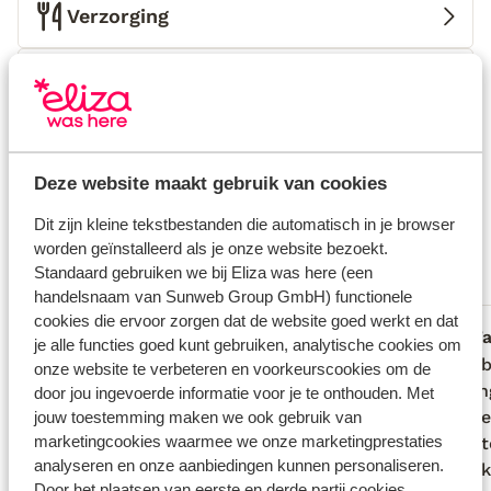
Verzorging
Huurauto
Wat gasten vinden
Dit zijn 100% echte beoordelingen van reizigers die
Deze website maakt gebruik van cookies
jou voorgingen.
Meer over beoordelingen
Fantastisch
Dit zijn kleine tekstbestanden die automatisch in je browser
9.7
worden geïnstalleerd als je onze website bezoekt.
19 ervaringen
Standaard gebruiken we bij Eliza was here (een
Meest geboekt door met familie
handelsnaam van Sunweb Group GmbH) functionele
cookies die ervoor zorgen dat de website goed werkt en dat
Fantastisch
2 weken geleden
F
10
9.7
je alle functies goed kunt gebruiken, analytische cookies om
Zalig verblijf gehad. Huis is heel mooi en
Zalig verblijf gehad. Huis is heel mooi en
We heb
We heb
onze website te verbeteren en voorkeurscookies om de
netjes. Echt helemaal zoals op de foto’s.
netjes. Echt helemaal zoals op de foto’s.
ontvan
ontvan
door jou ingevoerde informatie voor je te onthouden. Met
Maria is een gastvrouw uit de duizend en
Maria is een gastvrouw uit de duizend en
thuisge
thuisge
jouw toestemming maken we ook gebruik van
marketingcookies waarmee we onze marketingprestaties
wil je echt een zorgeloze vakantie geven.
wil je echt een zorgeloze vakantie geven.
host s
host s
analyseren en onze aanbiedingen kunnen personaliseren.
Ijskast reeds gevuld met water, fles wijn
Ijskast reeds gevuld met water, fles wijn
heerli
heerli
Door het plaatsen van eerste en derde partij cookies