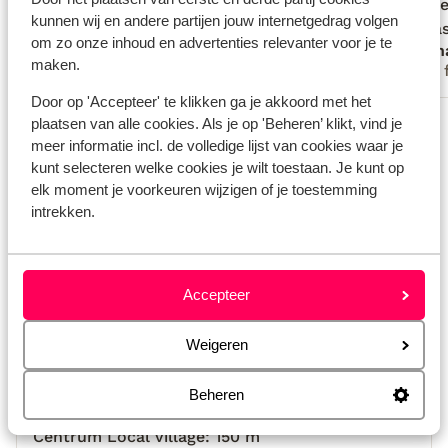
en een heel lekker lokaal dessert. Ook
en een heel lekker lokaal dessert. Ook
ons. De
ons. De
kunnen wij en andere partijen jouw internetgedrag volgen
stond er een mand vol fruit klaar. Maria
stond...
meer
koelkas
koelkas
om zo onze inhoud en advertenties relevanter voor je te
Anoniem
Dian
geeft je allerhande tips om het eiland te
Het hui
maken.
Met familie
Met 
ontdekken. Kortom, op alle vlakken een
voorzi
echte aanrader.
heerlij
Door op 'Accepteer' te klikken ga je akkoord met het
Bekijk alle 19 ervaringen
plaatsen van alle cookies. Als je op 'Beheren’ klikt, vind je
als je 
meer informatie incl. de volledige lijst van cookies waar je
drukke 
Locatie
kunt selecteren welke cookies je wilt toestaan. Je kunt op
in 20 m
elk moment je voorkeuren wijzigen of je toestemming
Uitzich
intrekken.
eiland 
Bekijk op kaart
Accepteer
Weigeren
Afstanden
Beheren
Strand alikanas: 9 km
Centrum Local village: 150 m