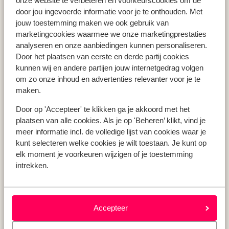
onze website te verbeteren en voorkeurscookies om de
Vakantie Zakynthos
door jou ingevoerde informatie voor je te onthouden. Met
jouw toestemming maken we ook gebruik van
Vakantie Andalusië
marketingcookies waarmee we onze marketingprestaties
Vakantie Algarve
analyseren en onze aanbiedingen kunnen personaliseren.
Door het plaatsen van eerste en derde partij cookies
kunnen wij en andere partijen jouw internetgedrag volgen
Type vakantie
om zo onze inhoud en advertenties relevanter voor je te
Last minute vakantie
maken.
Krokusvakantie
Door op 'Accepteer' te klikken ga je akkoord met het
Zomervakantie
plaatsen van alle cookies. Als je op 'Beheren’ klikt, vind je
Herfstvakantie
meer informatie incl. de volledige lijst van cookies waar je
kunt selecteren welke cookies je wilt toestaan. Je kunt op
elk moment je voorkeuren wijzigen of je toestemming
intrekken.
Over mij
Over mij
Verantwoord op vakantie
Vacatures
Accepteer
Pers & media