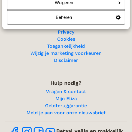
Sitemap
Weigeren
Beheren
Privacy & cookies
Privacy
Cookies
Toegankelijkheid
Wijzig je marketing voorkeuren
Disclaimer
Hulp nodig?
Vragen & contact
Mijn Eliza
Geldteruggarantie
Meld je aan voor onze nieuwsbrief
Betaal veilig en makkelijk