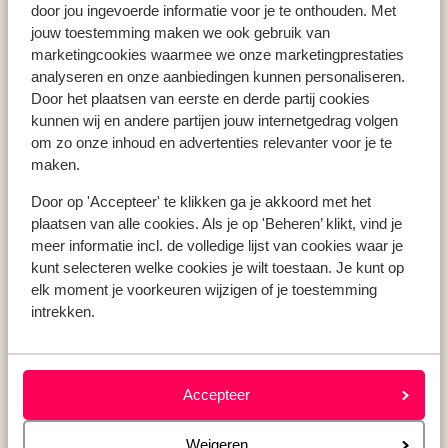
door jou ingevoerde informatie voor je te onthouden. Met
Vakantie Andalusië
jouw toestemming maken we ook gebruik van
Vakantie Algarve
marketingcookies waarmee we onze marketingprestaties
analyseren en onze aanbiedingen kunnen personaliseren.
Door het plaatsen van eerste en derde partij cookies
kunnen wij en andere partijen jouw internetgedrag volgen
Type vakantie
om zo onze inhoud en advertenties relevanter voor je te
Last minute vakantie
maken.
Krokusvakantie
Zomervakantie
Door op 'Accepteer' te klikken ga je akkoord met het
plaatsen van alle cookies. Als je op 'Beheren’ klikt, vind je
Herfstvakantie
meer informatie incl. de volledige lijst van cookies waar je
kunt selecteren welke cookies je wilt toestaan. Je kunt op
elk moment je voorkeuren wijzigen of je toestemming
Over mij
intrekken.
Over mij
Verantwoord op vakantie
Vacatures
Accepteer
Pers & media
Sitemap
Weigeren