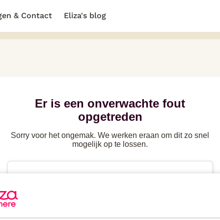
gen & Contact
Eliza's blog
Er is een onverwachte fout
opgetreden
Sorry voor het ongemak. We werken eraan om dit zo snel
mogelijk op te lossen.
Probeer de
pagina te herladen
of ga terug naar
de
vorige pagina
Heb je
direct hulp
nodig? Kijk in de FAQ of neem
contact
op.