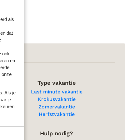
erd als
en dat
e
e ook
eren en
derde
o onze
Type vakantie
Last minute vakantie
. Als je
Krokusvakantie
aar je
rkeuren
Zomervakantie
Herfstvakantie
Hulp nodig?