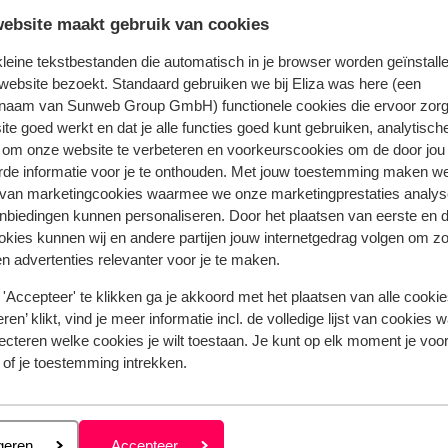
ebsite maakt gebruik van cookies
Bekijk het volledige aanbod
 kleine tekstbestanden die automatisch in je browser worden geïnstalle
website bezoekt. Standaard gebruiken we bij Eliza was here (een
naam van Sunweb Group GmbH) functionele cookies die ervoor zorg
te goed werkt en dat je alle functies goed kunt gebruiken, analytisch
 om onze website te verbeteren en voorkeurscookies om de door jou
hia Masseria
rde informatie voor je te onthouden. Met jouw toestemming maken w
 van marketingcookies waarmee we onze marketingprestaties analys
nbiedingen kunnen personaliseren. Door het plaatsen van eerste en 
ookies kunnen wij en andere partijen jouw internetgedrag volgen om z
n advertenties relevanter voor je te maken.
Populaire regio's
Vakantie Kreta
'Accepteer' te klikken ga je akkoord met het plaatsen van alle cookies
Vakantie Zakynthos
ren’ klikt, vind je meer informatie incl. de volledige lijst van cookies w
ecteren welke cookies je wilt toestaan. Je kunt op elk moment je voo
Vakantie Andalusië
 of je toestemming intrekken.
Vakantie Algarve
Privacy & cookies
eren
geren
Accepteer