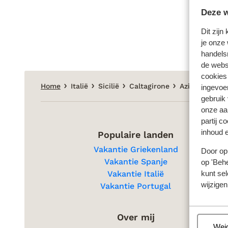
Deze w
Dit zijn
je onze 
handels
de websi
cookies
Home
Italië
Sicilië
Caltagirone
Azienda Vecc
ingevoe
gebruik
onze aa
partij c
inhoud e
Populaire landen
Vakantie Griekenland
Door op 
Vakantie Spanje
op 'Behe
kunt sel
Vakantie Italië
wijzigen
Vakantie Portugal
Over mij
Beh
Wei