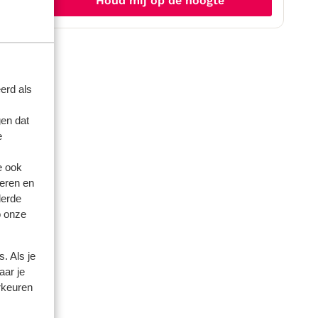
Houd mij op de hoogte
erd als
en dat
e
e ook
eren en
derde
o onze
. Als je
aar je
rkeuren