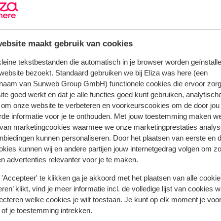
wijngaarden en olijfbomen. Ik word
a de trotste eigenaar van dit bijzondere
adresje. Stefano vertelt me dat dit
in Canonica di Cortine stamt uit het
ebsite maakt gebruik van cookies
 in de oude wachttoren. Hij is smaakvol
de sfeer die Canonica di Cortine
 kleine tekstbestanden die automatisch in je browser worden geïnstalle
website bezoekt. Standaard gebruiken we bij Eliza was here (een
 Waar zal ik eens beginnen? Echt alles wat
naam van Sunweb Group GmbH) functionele cookies die ervoor zorg
el en goed bewaard gebleven. Wie weet
te goed werkt en dat je alle functies goed kunt gebruiken, analytisch
lopen hebben. Het is echt een speciaal
 om onze website te verbeteren en voorkeurscookies om de door jou
ker weet, is dat de mensen van vroeger
rde informatie voor je te onthouden. Met jouw toestemming maken w
geving en het heerlijke weer als ik nu
 van marketingcookies waarmee we onze marketingprestaties analys
ine. Het oude landhuis wordt omgeven
nbiedingen kunnen personaliseren. Door het plaatsen van eerste en 
htige Toscaanse platteland. Hier lijkt de
ookies kunnen wij en andere partijen jouw internetgedrag volgen om z
et leuk vindt krijgt van eigenaresse Lucia
n advertenties relevanter voor je te maken.
te bereiden!
'Accepteer' te klikken ga je akkoord met het plaatsen van alle cookies
ren’ klikt, vind je meer informatie incl. de volledige lijst van cookies w
 en een kleine kerk die zijn
ecteren welke cookies je wilt toestaan. Je kunt op elk moment je voo
amers. Er is een heerlijk zwembad met
 of je toestemming intrekken.
ver de tuin vol bloemen en het