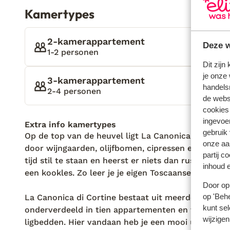
omringd door een oude, stenen muur en prachtige 
Kamertypes
warm onthaald door Stefano. Hij is samen met Luci
dorp. Canonica di Cortine is niet zomaar een logeer
helemaal terugleidt naar eerdere generaties. Alles 
2-kamerappartement
Deze w
verleden van de familie van Stefano. Mijn kamer is
1-2 personen
ingericht. De antieke meubels passen helemaal bij 
Dit zijn
je onze 
uitstraalt! Ik ben benieuwd hoe de rest eruit ziet.
3-kamerappartement
handels
ik tijdens mijn wandeling tegenkom, is traditione
2-4 personen
de websi
wat er hier allemaal gebeurd is en wie hier rondge
cookies
plekje, vol herinneringen! Wat ik in ieder geval ze
ingevoe
Extra info kamertypes
net zo hebben genoten van deze adembenemende om
gebruik
Op de top van de heuvel ligt La Canonica di Cort
doe.
onze aa
door wijngaarden, olijfbomen, cipressen en het prac
partij c
tijd stil te staan en heerst er niets dan rust. Wie h
inhoud e
een kookles. Zo leer je je eigen Toscaanse maaltijd 
Door op 
op 'Behe
La Canonica di Cortine bestaat uit meerdere huisjes
kunt sel
onderverdeeld in tien appartementen en twintig k
wijzigen
ligbedden. Hier vandaan heb je een mooi uitzicht o