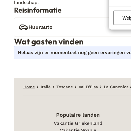
landschap.
Reisinformatie
Beh
Wei
Huurauto
Wat gasten vinden
Helaas zijn er momenteel nog geen ervaringen 
Home
Italië
Toscane
Val D'Elsa
La Canonica 
Populaire landen
Vakantie Griekenland
Vakantie Spanje