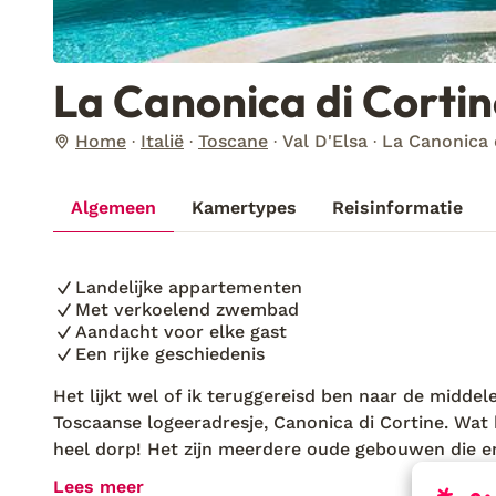
La Canonica di Corti
Home
Italië
Toscane
Val D'Elsa
La Canonica 
Algemeen
Kamertypes
Reisinformatie
Landelijke appartementen
Met verkoelend zwembad
Aandacht voor elke gast
Een rijke geschiedenis
Het lijkt wel of ik teruggereisd ben naar de midde
Toscaanse logeeradresje, Canonica di Cortine. Wat b
heel dorp! Het zijn meerdere oude gebouwen die en
een kapel, wachttoren en kasteel aan me voorbij 
Lees meer