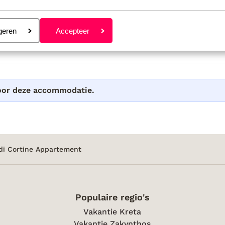
eren
geren
Accepteer
voor deze accommodatie.
di Cortine Appartement
Populaire regio's
Vakantie Kreta
Vakantie Zakynthos