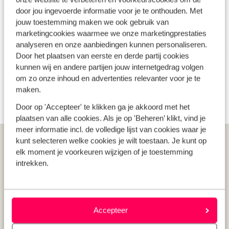
door jou ingevoerde informatie voor je te onthouden. Met
jouw toestemming maken we ook gebruik van
Lees meer over CO2 compensatie
marketingcookies waarmee we onze marketingprestaties
analyseren en onze aanbiedingen kunnen personaliseren.
Door het plaatsen van eerste en derde partij cookies
kunnen wij en andere partijen jouw internetgedrag volgen
Lees meer over Travelife
om zo onze inhoud en advertenties relevanter voor je te
maken.
Door op 'Accepteer' te klikken ga je akkoord met het
plaatsen van alle cookies. Als je op 'Beheren’ klikt, vind je
meer informatie incl. de volledige lijst van cookies waar je
Populaire landen
kunt selecteren welke cookies je wilt toestaan. Je kunt op
elk moment je voorkeuren wijzigen of je toestemming
Vakantie Griekenland
intrekken.
Vakantie Spanje
Vakantie Italië
Vakantie Portugal
Accepteer