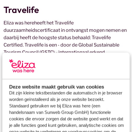
Travelife
Eliza was here
heeft het Travelife
duurzaamheidscertificaat in ontvangst mogen nemen en
daarbij heeft de hoogste status behaald: Travelife
Certified. Travelife is een - door de Global Sustainable
Tourism Council (GSTC) - internationaal erkend
certificeringsprogramma, gespecialiseerd in duurzaam
management voor de reisindustrie. Om als
reisorganisatie gecertificeerd te worden, is Sunweb
Group beoordeeld door een onafhankelijke auditor op
Deze website maakt gebruik van cookies
zo’n 255 punten rondom duurzaamheid en
Dit zijn kleine tekstbestanden die automatisch in je browser
maatschappelijk verantwoord ondernemen. Deze criteria
worden geïnstalleerd als je onze website bezoekt.
hebben onder andere betrekking op het kantoor van de
Standaard gebruiken we bij Eliza was here (een
reisorganisatie, het productassortiment en de partners
handelsnaam van Sunweb Group GmbH) functionele
van Sunweb Group.
cookies die ervoor zorgen dat de website goed werkt en dat
je alle functies goed kunt gebruiken, analytische cookies om
onze website te verbeteren en voorkeurscookies om de