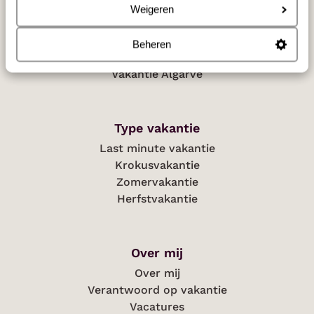
Populaire regio's
Weigeren
Vakantie Kreta
Vakantie Zakynthos
Beheren
Vakantie Andalusië
Vakantie Algarve
Type vakantie
Last minute vakantie
Krokusvakantie
Zomervakantie
Herfstvakantie
Over mij
Over mij
Verantwoord op vakantie
Vacatures