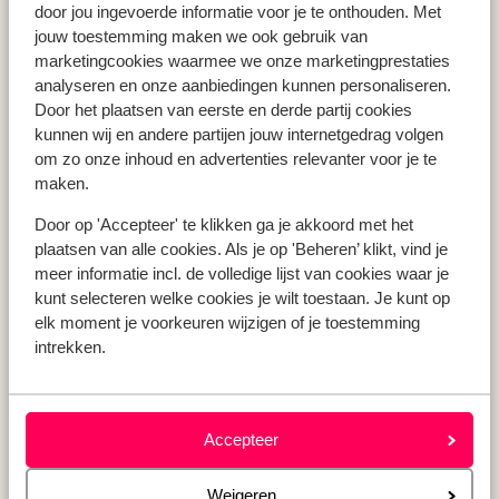
door jou ingevoerde informatie voor je te onthouden. Met
Vakantie Andalusië
jouw toestemming maken we ook gebruik van
Vakantie Algarve
marketingcookies waarmee we onze marketingprestaties
analyseren en onze aanbiedingen kunnen personaliseren.
Door het plaatsen van eerste en derde partij cookies
kunnen wij en andere partijen jouw internetgedrag volgen
Type vakantie
om zo onze inhoud en advertenties relevanter voor je te
Last minute vakantie
maken.
Krokusvakantie
Zomervakantie
Door op 'Accepteer' te klikken ga je akkoord met het
plaatsen van alle cookies. Als je op 'Beheren’ klikt, vind je
Herfstvakantie
meer informatie incl. de volledige lijst van cookies waar je
kunt selecteren welke cookies je wilt toestaan. Je kunt op
elk moment je voorkeuren wijzigen of je toestemming
Over mij
intrekken.
Over mij
Verantwoord op vakantie
Vacatures
Accepteer
Pers & media
Sitemap
Weigeren