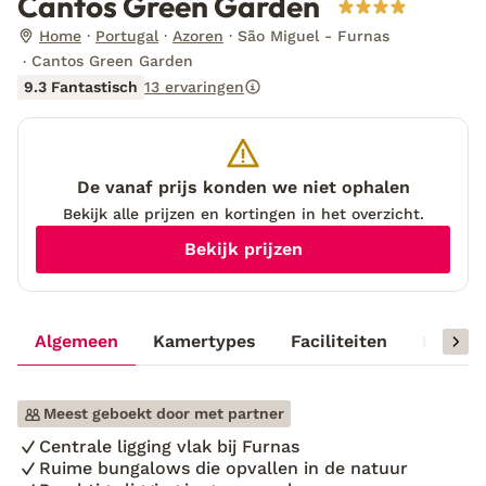
Cantos Green Garden
Home
Portugal
Azoren
São Miguel - Furnas
Cantos Green Garden
9.3 Fantastisch
13 ervaringen
De vanaf prijs konden we niet ophalen
Bekijk alle prijzen en kortingen in het overzicht.
Bekijk prijzen
Algemeen
Kamertypes
Faciliteiten
Reisinf
Meest geboekt door met partner
Centrale ligging vlak bij Furnas
Ruime bungalows die opvallen in de natuur