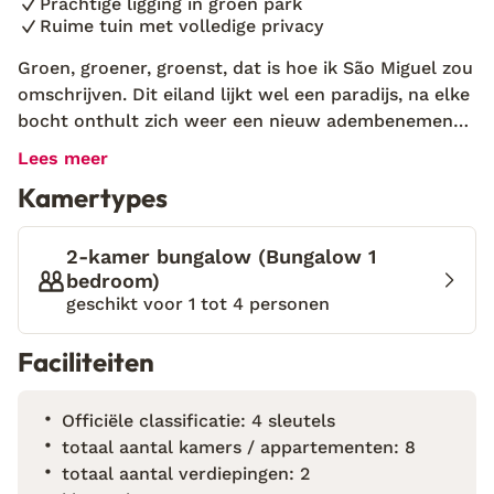
Prachtige ligging in groen park
Ruime tuin met volledige privacy
Groen, groener, groenst, dat is hoe ik São Miguel zou
omschrijven. Dit eiland lijkt wel een paradijs, na elke
bocht onthult zich weer een nieuw adembenemend
uitzicht. Tijdens mijn ontdekkingstocht overnacht ik
Lees meer
bij Cantos Green Garden. Wat een bijzondere plek!
Kamertypes
Alles gaat even op pauze en dat is precies wat ik
nodig had. De frisse lucht, de fluitende vogeltjes en
de indrukwekkende natuur rondom maken het
2-kamer bungalow (Bungalow 1
helemaal af. Ik heb het ontbijt er bij geboekt en liet
bedroom)
geschikt voor 1 tot 4 personen
het vandaag bij mijn bungalow bezorgen; ideaal!
Terwijl ik geniet van versgebakken brood en lokale
Faciliteiten
lekkernijen, bedacht ik me hoeveel er nog te
ontdekken valt op dit eiland. Eén ding is zeker: deze
plek blijft niet bij één bezoek. De ruime bungalows
Officiële classificatie: 4 sleutels
hebben een opvallende architectuur met roze tinten
totaal aantal kamers / appartementen: 8
die opvallen tussen de weelderige groene
totaal aantal verdiepingen: 2
achtergrond. De strakke lijnen en moderne