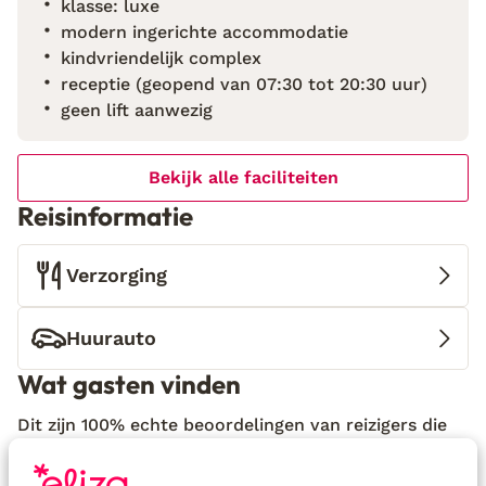
klasse: luxe
vormgeving geven een minimalistische uitstraling
modern ingerichte accommodatie
met grote ramen die het licht mooi binnenlaten. De
kindvriendelijk complex
ligging midden in de romantische tuin van het Dona
receptie (geopend van 07:30 tot 20:30 uur)
Beatriz do Canto park is perfect voor een heerlijke
geen lift aanwezig
wandeling. Deze natuurlijke omgeving is ideaal voor
wie op zoek is naar een ontspannen verblijf en voor
Bekijk alle faciliteiten
een serene vakantie midden in de natuur. Ondanks
de rustige ligging ben je niet ver van het gezellige
Reisinformatie
dorpje Furnas, bekend om zijn thermale baden en
vulkanische landschappen. Dit is een mooie
Verzorging
uitvalsbasis om op je eigen tempo het eiland te
kunnen ontdekken.
Huurauto
Wat gasten vinden
Dit zijn 100% echte beoordelingen van reizigers die
jou voorgingen.
Meer over beoordelingen