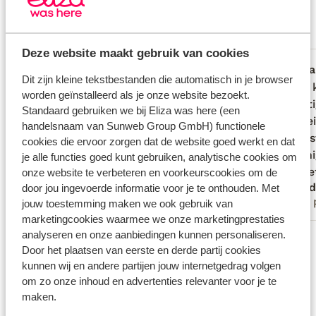
Fantastisch
9.3
13 ervaringen
Meest geboekt door met partner
Deze website maakt gebruik van cookies
Fantastisch
5 jul. 2026
Fa
10
9.1
Dit zijn kleine tekstbestanden die automatisch in je browser
We zijn verwelkomd door een zeer
We zijn verwelkomd door een zeer
Leuke 
Leuke 
worden geïnstalleerd als je onze website bezoekt.
enthousiaste gastvrouw in een prachtige
enthousiaste gastvrouw in een prachtige
Pracht
Pracht
Standaard gebruiken we bij Eliza was here (een
omgeving
omgeving
facilit
facilit
handelsnaam van Sunweb Group GmbH) functionele
Turks 
Turks 
cookies die ervoor zorgen dat de website goed werkt en dat
Het en
Het en
je alle functies goed kunt gebruiken, analytische cookies om
was he
was he
onze website te verbeteren en voorkeurscookies om de
Rudi en Annick
Sand
door jou ingevoerde informatie voor je te onthouden. Met
Met partner
Met 
jouw toestemming maken we ook gebruik van
marketingcookies waarmee we onze marketingprestaties
analyseren en onze aanbiedingen kunnen personaliseren.
Bekijk alle 13 ervaringen
Door het plaatsen van eerste en derde partij cookies
Locatie
kunnen wij en andere partijen jouw internetgedrag volgen
om zo onze inhoud en advertenties relevanter voor je te
maken.