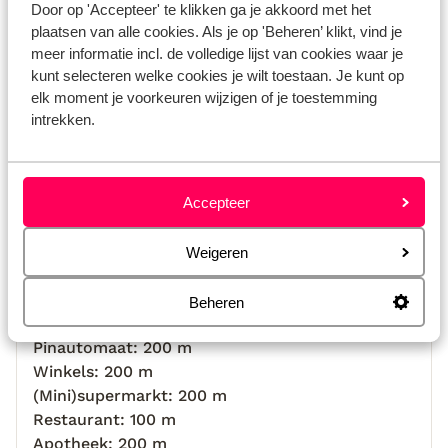
Door op 'Accepteer' te klikken ga je akkoord met het
plaatsen van alle cookies. Als je op 'Beheren’ klikt, vind je
Bekijk op kaart
meer informatie incl. de volledige lijst van cookies waar je
kunt selecteren welke cookies je wilt toestaan. Je kunt op
elk moment je voorkeuren wijzigen of je toestemming
intrekken.
Afstanden
Strand: 8 km
Accepteer
Aan de rand van het centrum
Meer: 2 km
Afstand tot rivier
Weigeren
Luchthaven: 45 km
Haven: 20 km
Beheren
Bushalte: 5 m
Pinautomaat: 200 m
Winkels: 200 m
(Mini)supermarkt: 200 m
Restaurant: 100 m
Apotheek: 200 m