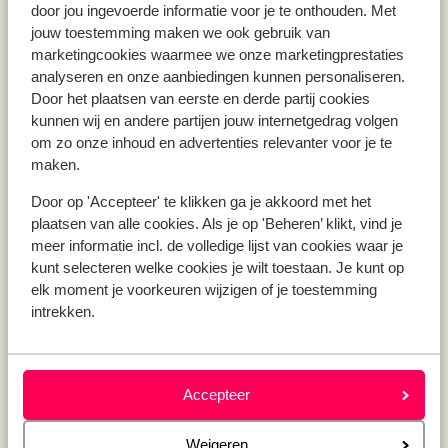
door jou ingevoerde informatie voor je te onthouden. Met
Vakantie Andalusië
jouw toestemming maken we ook gebruik van
Vakantie Algarve
marketingcookies waarmee we onze marketingprestaties
analyseren en onze aanbiedingen kunnen personaliseren.
Door het plaatsen van eerste en derde partij cookies
kunnen wij en andere partijen jouw internetgedrag volgen
Type vakantie
om zo onze inhoud en advertenties relevanter voor je te
Last minute vakantie
maken.
Krokusvakantie
Zomervakantie
Door op 'Accepteer' te klikken ga je akkoord met het
plaatsen van alle cookies. Als je op 'Beheren’ klikt, vind je
Herfstvakantie
meer informatie incl. de volledige lijst van cookies waar je
kunt selecteren welke cookies je wilt toestaan. Je kunt op
elk moment je voorkeuren wijzigen of je toestemming
Over mij
intrekken.
Over mij
Verantwoord op vakantie
Vacatures
Accepteer
Pers & media
Sitemap
Weigeren