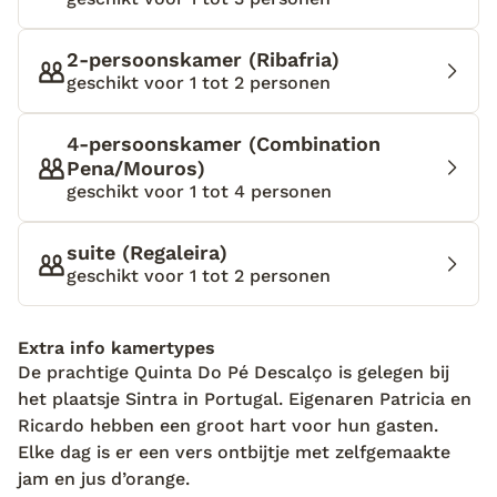
badkamer vind je een mozaïek op de muur met
blauwe en witte tegeltjes. Op mijn ruime bed ligt
2-persoonskamer (Ribafria)
mijn zonnebril al op mij te wachten. Zodra ik klaar
geschikt voor 1 tot 2 personen
ben, zet ik hem op, trek ik de deur achter mij dicht
en loop de zon tegemoet. Ricardo wacht op mij in de
4-persoonskamer (Combination
prachtige tuin vol met citroenbomen, levendige
Pena/Mouros)
hortensia’s en kleurrijke bougainvilles. In zijn handen
geschikt voor 1 tot 4 personen
heeft Ricardo een professionele fotocamera.
“Vandaag zal ik je leren hoe je de beste foto’s kan
suite (Regaleira)
schieten, zodat je thuis nog kunt nagenieten van de
geschikt voor 1 tot 2 personen
herinneringen die je hier gemaakt hebt”, zegt Ricardo
vol trots. Ricardo is een professioneel fotograaf,
waar ik nog veel van kan leren. Wauw! Dit is echt
Extra info kamertypes
hartstikke gaaf. Elk bezoekje aan Ricardo en Patricia
De prachtige Quinta Do Pé Descalço is gelegen bij
zit vol met verrassingen.
het plaatsje Sintra in Portugal. Eigenaren Patricia en
Ricardo hebben een groot hart voor hun gasten.
Elke dag is er een vers ontbijtje met zelfgemaakte
jam en jus d’orange.