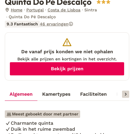
Quinta Do Pé Descalço
Home
Portugal
Costa de Lisboa
Sintra
Quinta Do Pé Descalço
9.3 Fantastisch
46 ervaringen
De vanaf prijs konden we niet ophalen
Bekijk alle prijzen en kortingen in het overzicht.
Bekijk prijzen
Algemeen
Kamertypes
Faciliteiten
Reisinf
Meest geboekt door met partner
Charmante quinta
Duik in het ruime zwembad