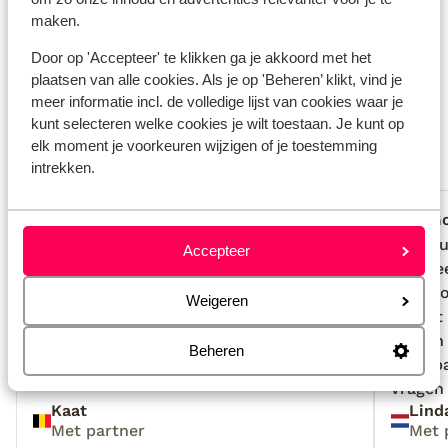
Wat gasten vinden
maken.
Door op 'Accepteer' te klikken ga je akkoord met het
Dit zijn 100% echte beoordelingen van reizigers die
plaatsen van alle cookies. Als je op 'Beheren’ klikt, vind je
jou voorgingen.
Meer over beoordelingen
meer informatie incl. de volledige lijst van cookies waar je
Fantastisch
kunt selecteren welke cookies je wilt toestaan. Je kunt op
9.3
elk moment je voorkeuren wijzigen of je toestemming
46 ervaringen
intrekken.
Meest geboekt door met partner
Fantastisch
4 jul. 2026
G
10
7.9
Vriendelijke eigenaars, rustig gelegen
Vriendelijke eigenaars, rustig gelegen
Eenvou
Eenvou
Accepteer
maar prima faciliteiten ter plekke en
maar prima faciliteiten ter plekke en
met zee
met zee
vlakbij. Niets is te veel voor Ricardo en
vlakbij. Niets is te veel voor Ricardo en
gastvro
gastvro
Weigeren
Patricia! Alles wordt goed onderhouden,
Patricia! Alles wordt goed onderhouden,
ontbijt
ontbijt
mooie tuin, zes kamers waardoor het
mooie tuin, zes kamers waardoor het
vragen
vragen
Beheren
nooit te druk aanvoelt!
nooit te druk aanvoelt!
toiletp
toiletp
vragen
vragen
Kaat
Lind
geven.
Met partner
Met 