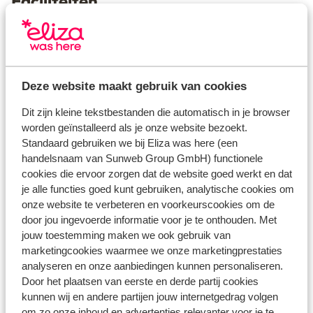
Faciliteiten
Officiële classificatie: zonder classificatie
modern ingerichte accommodatie
kindvriendelijk complex
Deze website maakt gebruik van cookies
geen lift aanwezig
geen kluisjes beschikbaar
Dit zijn kleine tekstbestanden die automatisch in je browser
lobby
worden geïnstalleerd als je onze website bezoekt.
ontbijtruimte
Standaard gebruiken we bij Eliza was here (een
drinkgelegenheden: bar
handelsnaam van Sunweb Group GmbH) functionele
cookies die ervoor zorgen dat de website goed werkt en dat
je alle functies goed kunt gebruiken, analytische cookies om
Bekijk alle faciliteiten
onze website te verbeteren en voorkeurscookies om de
Reisinformatie
door jou ingevoerde informatie voor je te onthouden. Met
jouw toestemming maken we ook gebruik van
marketingcookies waarmee we onze marketingprestaties
Verzorging
analyseren en onze aanbiedingen kunnen personaliseren.
Door het plaatsen van eerste en derde partij cookies
kunnen wij en andere partijen jouw internetgedrag volgen
Huurauto
om zo onze inhoud en advertenties relevanter voor je te