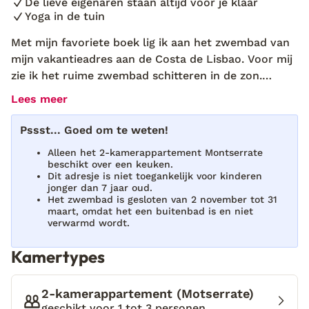
De lieve eigenaren staan altijd voor je klaar
Yoga in de tuin
Met mijn favoriete boek lig ik aan het zwembad van
mijn vakantieadres aan de Costa de Lisbao. Voor mij
zie ik het ruime zwembad schitteren in de zon.
Achter mij ligt het kleurrijke gebouw van Quinta Do
Lees meer
Pé Descalço. Eigenaren Patricia en Ricardo
verwennen mij elke keer weer als ik hun Portugese
Pssst... Goed om te weten!
plekje bezoek: een vers ontbijt met huisgemaakte
Alleen het 2-kamerappartement Montserrate
jam, yogales en leuke fiets- en wandeltochtjes, die
beschikt over een keuken.
zij voor alle gasten uitstippelen. Ik lees de laatste
Dit adresje is niet toegankelijk voor kinderen
jonger dan 7 jaar oud.
zinnen van mijn boek en klap het dicht. Voor mij
Het zwembad is gesloten van 2 november tot 31
staat Ricardo. “Goedemorgen, Eliza! Ik heb een leuke
maart, omdat het een buitenbad is en niet
verwarmd wordt.
verrassing voor je straks. Heb je zin om met mij mee
te gaan?” zegt Ricardo met een glimlach. Ik ben dol
Kamertypes
op verrassingen en twijfel geen moment. Ik trek mij
even terug in mijn kamer en bereid me voor op de
trip. Mijn kamer is modern ingericht: trendy meubels
2-kamerappartement (Motserrate)
gecombineerd met natuurlijke tinten. In de
geschikt voor 1 tot 3 personen