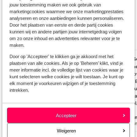
Wat gasten vinden
jouw toestemming maken we ook gebruik van
Dit zijn 100% echte beoordelingen van reizigers die
marketingcookies waarmee we onze marketingprestaties
analyseren en onze aanbiedingen kunnen personaliseren.
jou voorgingen.
Meer over beoordelingen
Door het plaatsen van eerste en derde partij cookies
Goed
7.8
kunnen wij en andere partijen jouw internetgedrag volgen
93 ervaringen
om zo onze inhoud en advertenties relevanter voor je te
maken.
Meest geboekt door met partner
Door op 'Accepteer' te klikken ga je akkoord met het
Fantastisch
2 weken geleden
G
8.1
4.0
plaatsen van alle cookies. Als je op 'Beheren’ klikt, vind je
Heerlijk op vakantie geweest en geboekt
Heerlijk op vakantie geweest en geboekt
Hygiëne
Hygiëne
meer informatie incl. de volledige lijst van cookies waar je
bij eliza was here op een geweldige
bij eliza was here op een geweldige
orde, o
orde, o
kunt selecteren welke cookies je wilt toestaan. Je kunt op
lokatie. Lekker tot rust gekomen.
lokatie. Lekker tot rust gekomen.
roest.
roest.
elk moment je voorkeuren wijzigen of je toestemming
hele hu
hele hu
intrekken.
aan. Da
aan. Da
algehel
algehel
prima.
prima.
Accepteer
Fam. Brok
Ano
Met partner
Vrie
Weigeren