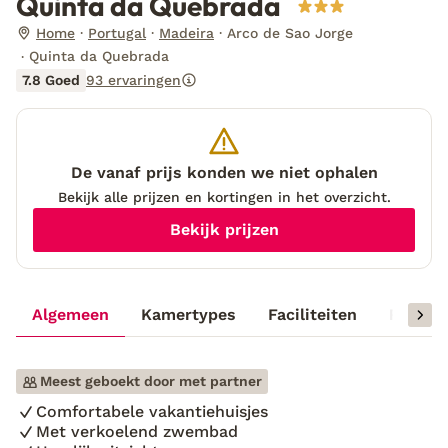
Quinta da Quebrada
Home
Portugal
Madeira
Arco de Sao Jorge
Quinta da Quebrada
7.8 Goed
93 ervaringen
De vanaf prijs konden we niet ophalen
Bekijk alle prijzen en kortingen in het overzicht.
Bekijk prijzen
Algemeen
Kamertypes
Faciliteiten
Reisinf
Meest geboekt door met partner
Comfortabele vakantiehuisjes
Met verkoelend zwembad