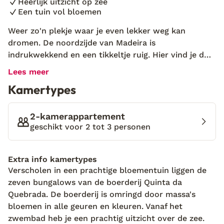
Heerlijk uitzicht op zee
Een tuin vol bloemen
Weer zo'n plekje waar je even lekker weg kan
dromen. De noordzijde van Madeira is
indrukwekkend en een tikkeltje ruig. Hier vind je de
Quinta's da Quebrada, te midden van een zee van
Lees meer
bloemen in de tuin en langs de paden. De quinta's
Kamertypes
beschikken allemaal over een mooie keuken, dus een
heerlijk hapje in de middag bereiden voor jezelf is
een fluitje van een cent. Er hangt een gemoedelijke
2-kamerappartement
sfeer en als je 's avonds op het terrasje voor je
geschikt voor 2 tot 3 personen
quinta zit, zal je kunnen genieten van een subliem
uitzicht over de zee. Als je even een frisse duik wilt
Extra info kamertypes
nemen, is dit mogelijk in het kleine zwembad van
Verscholen in een prachtige bloementuin liggen de
Quinta's da Quebrada. Iets avontuurlijker ingesteld?
zeven bungalows van de boerderij Quinta da
Wanneer je vanaf de quinta's de weg volgt, zie je al
Quebrada. De boerderij is omringd door massa's
snel een bordje Praia, de weg richting een
bloemen in alle geuren en kleuren. Vanaf het
rotsstrandje. Kijk wel uit: zwemmen in zee aan de
zwembad heb je een prachtig uitzicht over de zee.
noordzijde van Madeira is niet altijd toegestaan in