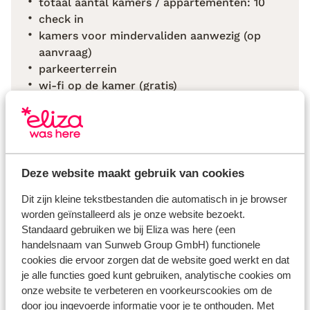
totaal aantal kamers / appartementen: 10
check in
kamers voor mindervaliden aanwezig (op
aanvraag)
parkeerterrein
wi-fi op de kamer (gratis)
bedlinnen inclusief
handdoeken inclusief
schoonmaak kamer 1 keer per dag
Deze website maakt gebruik van cookies
Bekijk alle faciliteiten
Reisinformatie
Dit zijn kleine tekstbestanden die automatisch in je browser
worden geïnstalleerd als je onze website bezoekt.
Standaard gebruiken we bij Eliza was here (een
Verzorging
handelsnaam van Sunweb Group GmbH) functionele
cookies die ervoor zorgen dat de website goed werkt en dat
je alle functies goed kunt gebruiken, analytische cookies om
Huurauto
onze website te verbeteren en voorkeurscookies om de
door jou ingevoerde informatie voor je te onthouden. Met