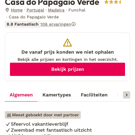
Casa do Papagaio Verde
Home
Portugal
Madeira
Funchal
Casa do Papagaio Verde
8.8 Fantastisch
106 ervaringen
De vanaf prijs konden we niet ophalen
Bekijk alle prijzen en kortingen in het overzicht.
Bekijk prijzen
Algemeen
Kamertypes
Faciliteiten
Reisinf
Meest geboekt door met partner
Sfeervol vakantieverblijf
Zwembad met fantastisch uitzicht