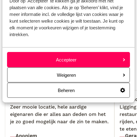
Door op 'Accepteer' te klikken ga je akkoord met het
plaatsen van alle cookies. Als je op 'Beheren’ klikt, vind je
Verzorging
meer informatie incl. de volledige lijst van cookies waar je
kunt selecteren welke cookies je wilt toestaan. Je kunt op
Huurauto
elk moment je voorkeuren wijzigen of je toestemming
intrekken.
Wat gasten vinden
Dit zijn 100% echte beoordelingen van reizigers die
jou voorgingen.
Meer over beoordelingen
Accepteer
Fantastisch
8.8
Weigeren
106 ervaringen
Meest geboekt door met partner
Beheren
Fantastisch
2 weken geleden
G
9.7
7.6
Zeer mooie locatie, hele aardige
Zeer mooie locatie, hele aardige
Ligging
Ligging
eigenaren die er alles aan deden om het
eigenaren die er alles aan deden om het
restaur
restaur
je zo goed mogelijk naar de zin te maken.
je zo goed mogelijk naar de zin te maken.
rijden
rijden
te eten
te eten
Anoniem
Gera