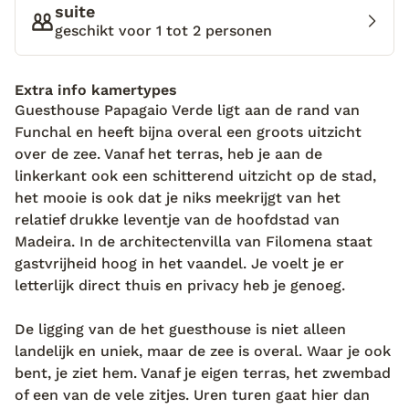
suite
alsof je je waant op het meest rustgevende en
geschikt voor 1 tot 2 personen
dobberende huis op de oceaan. Overal is een mooi
balkon om bij de zee weg te dromen, zitjes in de
bloeiende tuin met de beste vergezichten op de
Extra info kamertypes
hoofdstad Funchal en dat oneindigende,
Guesthouse Papagaio Verde ligt aan de rand van
azuurblauwe water... "Dit wil je toch niet voor jezelf
Funchal en heeft bijna overal een groots uitzicht
houden!" en ze maakt nog net geen buiging voor
over de zee. Vanaf het terras, heb je aan de
haar grote trots. Filomena woonde jaren in dit huis
linkerkant ook een schitterend uitzicht op de stad,
met man en gezin. Maar de kinderen groeiden op,
het mooie is ook dat je niks meekrijgt van het
haar man moest vaak voor het werk de oversteek
relatief drukke leventje van de hoofdstad van
maken naar het vaste land. "Mensen, reuring, plezier,
Madeira. In de architectenvilla van Filomena staat
dat wilde ik hier door de ruimtes voelen stromen.
gastvrijheid hoog in het vaandel. Je voelt je er
"En wat doe je dan? Dan zorg je voor comfortabele
letterlijk direct thuis en privacy heb je genoeg.
en huiselijke plekjes. Hier word je ’s ochtends wakker
in je zonnige kamer met genoeg vensters om door
De ligging van de het guesthouse is niet alleen
naar buiten te kijken, maak je een verfrissende duik
landelijk en uniek, maar de zee is overal. Waar je ook
in het zwembad en geniet je van een heerlijk ontbijt
bent, je ziet hem. Vanaf je eigen terras, het zwembad
in de woonkamer, waar de twee katten en de
of een van de vele zitjes. Uren turen gaat hier dan