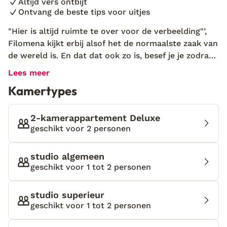
Altijd vers ontbijt
Ontvang de beste tips voor uitjes
"Hier is altijd ruimte te over voor de verbeelding"’,
Filomena kijkt erbij alsof het de normaalste zaak van
de wereld is. En dat dat ook zo is, besef je je zodra je
het terrein van het prachtige architectenhuis
Lees meer
binnenwandelt. Filomena en ik zitten samen in de
Kamertypes
tuin van haar guesthouse Papagaio Verde en kijken
uit over de zee. Ik moet denken aan die avond dat ik
haar voor het eerst ontmoette, bij een
2-kamerappartement Deluxe
theatervoorstelling hier niet ver vandaan. In de
geschikt voor 2 personen
ondergaande zon, buiten tussen de locals en het
toneel, raakten we in gesprek. Wauw, wat een warm
studio algemeen
en bijzonder mens, dacht ik nog. Aan het einde van
geschikt voor 1 tot 2 personen
de avond nodigde ze me uit bij haar thuis. Want, zo
zei ze: "Bij mij kom je thuis." En dat dat ook zo is,
studio superieur
ontdekte ik meteen. Maar er is nog iets extra’s: je
geschikt voor 1 tot 2 personen
komt hier bijzonder thuis. Want ook hier laat de
verbeelding je niet met rust. Soms lijkt het bijna