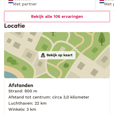
Met partner
Met 
Bekijk alle 106 ervaringen
Locatie
Bekijk op kaart
Afstanden
Strand: 900 m
Afstand tot centrum: circa 3,0 kilometer
Luchthaven: 22 km
Winkels: 3 km