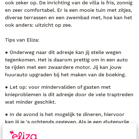
honden rustig op de veranda liggen te slapen." "Die
ook zeker op. De inrichting van de villa is fris, zonnig
moeten buiten blijven", zegt ze, want alleen de
en zeer comfortabel. Er is een mooie tuin met zitjes,
katten mogen naar binnen. Het is een mooi beeld
diverse terrassen en een zwembad met, hoe kan het
voor hier: iedereen is welkom, hoe meer zielen, hoe
ook anders: uitzicht op zee.
meer vreugd. Terwijl de zon langzaam in de zee zakt,
sluiten Filomena en ik mijn eerste dag hier af. En
Tips van Eliza:
weer betrap ik mezelf erop dat ik wegdroom bij de
● Onderweg naar dit adresje kan jij steile wegen
horizon. Even later zeg ik de sterrenhemel gedag en
tegenkomen. Het is daarom prettig om in een auto
maak een buiging. Ik voel me een toneelspeelster die
te rijden met een zwaardere motor. Jij kan jouw
lachend het toneel verlaat op weg naar haar bed in
huurauto upgraden bij het maken van de boeking.
het huis van de verbeelding...
● Let op: voor mindervaliden of gasten met
knieproblemen is dit adresje door de vele traptreden
wat minder geschikt.
● In de avond is het mogelijk te dineren, hiervoor
kan jij je 's ochtends opgeven. Als je een glutenvrije
maaltijd wil, moet je dat van tevoren even aangeven.