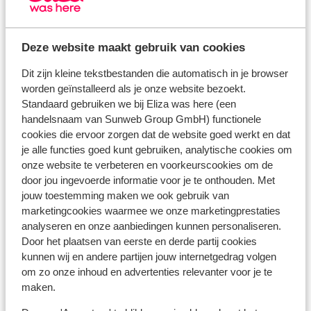
● De eigenaresse heeft zelf twee katten en honden;
huisdieren zijn hier dan ook toegestaan.
Faciliteiten
Deze website maakt gebruik van cookies
Dit zijn kleine tekstbestanden die automatisch in je browser
totaal aantal kamers / appartementen: 8
worden geïnstalleerd als je onze website bezoekt.
totaal aantal verdiepingen: 2
Standaard gebruiken we bij Eliza was here (een
totaal aantal gebouwen: 2
handelsnaam van Sunweb Group GmbH) functionele
ontbijtruimte
cookies die ervoor zorgen dat de website goed werkt en dat
televisiehoek
je alle functies goed kunt gebruiken, analytische cookies om
accommodatie niet geschikt voor
onze website te verbeteren en voorkeurscookies om de
mindervaliden
door jou ingevoerde informatie voor je te onthouden. Met
parkeerterrein
jouw toestemming maken we ook gebruik van
wi-fi in openbare ruimte (gratis), op de kamer
marketingcookies waarmee we onze marketingprestaties
analyseren en onze aanbiedingen kunnen personaliseren.
(gratis)
Door het plaatsen van eerste en derde partij cookies
kunnen wij en andere partijen jouw internetgedrag volgen
Bekijk alle faciliteiten
om zo onze inhoud en advertenties relevanter voor je te
maken.
Reisinformatie