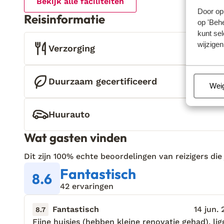
Bekijk alle faciliteiten
Door op 
Reisinformatie
op 'Behe
kunt sel
wijzigen
Verzorging
Duurzaam gecertificeerd
Beh
Wei
Huurauto
Wat gasten vinden
Dit zijn 100% echte beoordelingen van reizigers die
Fantastisch
8.6
42 ervaringen
Fantastisch
14 jun.
8.7
Fijne huisjes (hebben kleine renovatie gehad), lig
Fijne huisjes (hebben kleine renovatie gehad), lig