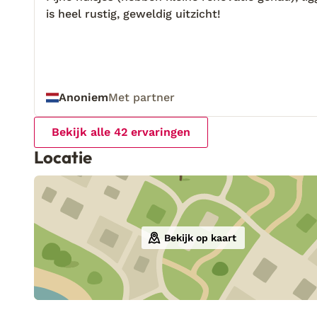
is heel rustig, geweldig uitzicht!
is heel rustig, geweldig uitzicht!
Anoniem
Met partner
Bekijk alle 42 ervaringen
Locatie
Bekijk op kaart