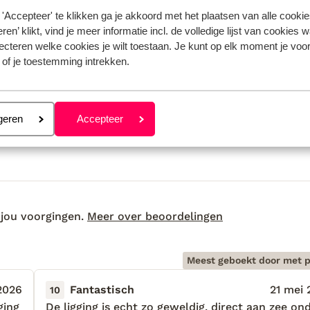
'Accepteer' te klikken ga je akkoord met het plaatsen van alle cookies
ren’ klikt, vind je meer informatie incl. de volledige lijst van cookies w
ecteren welke cookies je wilt toestaan. Je kunt op elk moment je voo
 of je toestemming intrekken.
eren
geren
Accepteer
 jou voorgingen.
Meer over beoordelingen
Meest geboekt door met p
 2026
Fantastisch
21 mei 
10
ging
ging
De ligging is echt zo geweldig, direct aan zee on
De ligging is echt zo geweldig, direct aan zee on