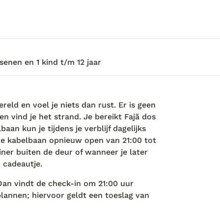
tuur op zich. We lopen tientallen
jk mijn ogen uit wanneer we bij de baai
re manier en met zulk mooi uitzicht m'n
eg naar het appartement, was er eentje
 niets dan natuur, het uitzicht over de
 hier ben ik een weekje echt weg van
senen en 1 kind t/m 12 jaar
eld en voel je niets dan rust. Er is geen
n vind je het strand. Je bereikt Fajã dos
an kun je tijdens je verblijf dagelijks
 de kabelbaan opnieuw open van 21:00 tot
diner buiten de deur of wanneer je later
en cadeautje.
an vindt de check-in om 21:00 uur
plannen; hiervoor geldt een toeslag van