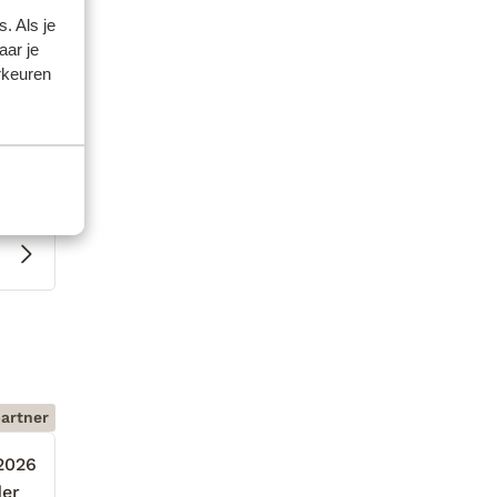
. Als je
aar je
rkeuren
artner
2026
der
der