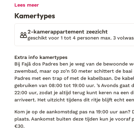
De route naar mijn vakantieverblijf blijkt een avon
Lees meer
traptreden af en dalen 250 meter met de lift. Ik ki
Kamertypes
aankomen. Nooit eerder heb ik op zo'n spectaculai
koffer naar m'n kamer gebracht! Iedere stap op w
weg van de bewoonde wereld. En nu ik er ben, is er
2-kamerappartement zeezicht
baai en het geluid van de zee. Ik weet het meteen:
geschikt voor 1 tot 4 personen max. 3 volwas
alles.
Extra info kamertypes
Bij Fajã dos Padres ben je weg van de bewoonde wer
zwembad, maar op zo’n 50 meter schittert de baai e
Padres met een trap of met de kabelbaan. De kabelba
gebruiken van 08:00 tot 19:00 uur. ’s Avonds gaat
22:00 uur, zodat je altijd terug kunt keren na een 
arriveert. Het uitzicht tijdens dit ritje blijft echt e
Kom je op de aankomstdag pas na 19:00 uur aan? D
plaats. Aankomst buiten deze tijden kun je vooraf 
€30.