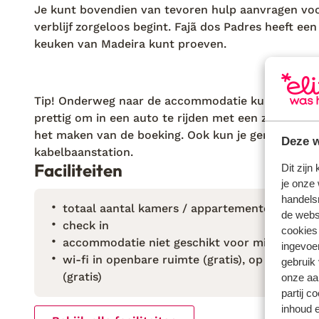
Je kunt bovendien van tevoren hulp aanvragen voor
verblijf zorgeloos begint. Fajã dos Padres heeft ee
keuken van Madeira kunt proeven.
Tip! Onderweg naar de accommodatie kun je steil
prettig om in een auto te rijden met een zwaarder
het maken van de boeking. Ook kun je gemakkelijk 
Deze w
kabelbaanstation.
Faciliteiten
Dit zijn
je onze 
handels
totaal aantal kamers / appartementen: 8
de websi
check in
cookies
accommodatie niet geschikt voor mindervali
ingevoe
wi-fi in openbare ruimte (gratis), op de kamer
gebruik
(gratis)
onze aa
partij c
inhoud e