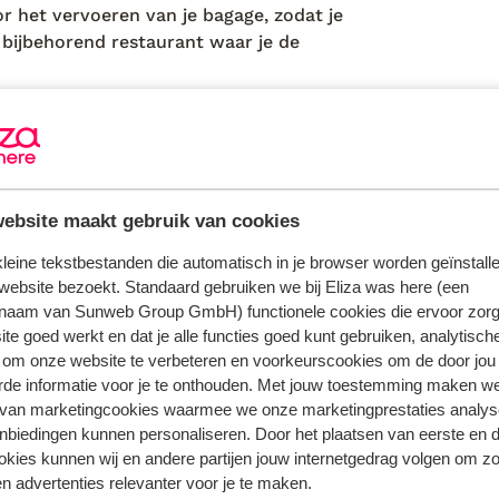
 het vervoeren van je bagage, zodat je
n bijbehorend restaurant waar je de
e wegen tegenkomen. Het is daarom
e motor. De huurauto kun je upgraden bij
parkeren op de top, naast het
ebsite maakt gebruik van cookies
 kleine tekstbestanden die automatisch in je browser worden geïnstalle
website bezoekt. Standaard gebruiken we bij Eliza was here (een
naam van Sunweb Group GmbH) functionele cookies die ervoor zorg
toeristenbelasting
te goed werkt en dat je alle functies goed kunt gebruiken, analytisch
bedlinnen inclusief verschoning 1 keer per wee
 om onze website te verbeteren en voorkeurscookies om de door jou
den
handdoeken inclusief verschoning 1 keer per w
rde informatie voor je te onthouden. Met jouw toestemming maken w
schoonmaak kamer 7 keer per week
 van marketingcookies waarmee we onze marketingprestaties analys
nbiedingen kunnen personaliseren. Door het plaatsen van eerste en 
ookies kunnen wij en andere partijen jouw internetgedrag volgen om z
n advertenties relevanter voor je te maken.