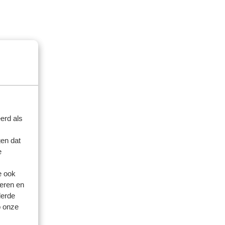
erd als
en dat
e
k
eek
e ook
eren en
derde
o onze