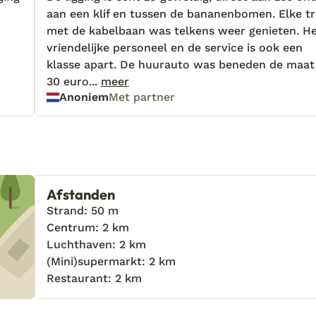
aan een klif en tussen de bananenbomen. Elke tr
aan een klif en tussen de bananenbomen. Elke tr
met de kabelbaan was telkens weer genieten. H
met de kabelbaan was telkens weer genieten. H
vriendelijke personeel en de service is ook een
vriendelijke personeel en de service is ook een
klasse apart. De huurauto was beneden de maat
klasse apart. De huurauto was beneden de maat
30 euro betalen om voor half 9 de auto te
30 euro...
meer
Anoniem
Met partner
retourneren was totaal niet nodig, aangezien je 
het vliegveld toch nog een uur in de rij staat om 
te checken.
Afstanden
Strand: 50 m
Centrum: 2 km
Luchthaven: 2 km
(Mini)supermarkt: 2 km
Restaurant: 2 km