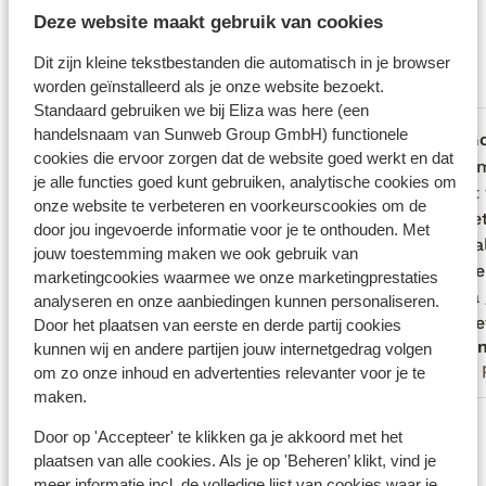
Wat gasten vinden
uitgeruste keuken – ideaal voor gezinnen of een
Deze website maakt gebruik van cookies
Dit zijn 100% echte beoordelingen van reizigers die
groep vrienden. Buiten is het een oase van groen,
Dit zijn kleine tekstbestanden die automatisch in je browser
jou voorgingen.
Meer over beoordelingen
met een weelderige tuin en uitzicht op de heuvels.
worden geïnstalleerd als je onze website bezoekt.
En wil je eropuit? Het beroemde wandelpad
Meest geboekt door alleenstaande ouder
Standaard gebruiken we bij Eliza was here (een
Caminito del Rey ligt op korte afstand. Privacy,
handelsnaam van Sunweb Group GmbH) functionele
Fantastisch
7 jun. 2025
G
8.1
7.0
comfort en natuur komen hier op de mooiste manier
cookies die ervoor zorgen dat de website goed werkt en dat
Zeer mooi plekje in de bergen. Uitzicht is
Zeer mooi plekje in de bergen. Uitzicht is
Badkame
Badkame
samen.
je alle functies goed kunt gebruiken, analytische cookies om
geweldig. Host Jenny was super, mega
geweldig. Host Jenny was super, mega
omdat 
omdat 
onze website te verbeteren en voorkeurscookies om de
gastvrij en erg vriendelijk. Kwam nog
gastvrij en erg vriendelijk. Kwam nog
bed het
bed het
door jou ingevoerde informatie voor je te onthouden. Met
langs (op afspraak) om kennis te maken,
langs (op afspraak) om kennis te maken,
wij in 
wij in 
jouw toestemming maken we ook gebruik van
vragen te beantwoorden en ons nog wat
vragen te beantwoorden en ons nog wat
gezet e
gezet e
marketingcookies waarmee we onze marketingprestaties
tips te geven voor de omgeving.
tips te geven voor de omgeving.
Hierna 
Hierna 
analyseren en onze aanbiedingen kunnen personaliseren.
Slaapkamers waren prima, airco (ook die
Slaapkamers waren prima, ai...
meer
mis me
mis me
Door het plaatsen van eerste en derde partij cookies
Hoeksema
Ano
in de woonkamer) werkt goed.
Binnen
kunnen wij en andere partijen jouw internetgedrag volgen
Alleenstaande ouder
Met 
om zo onze inhoud en advertenties relevanter voor je te
Beschrijving van de accommodatie klopt
witte 
maken.
niet helemaal/is een beetje misleidend.
zwart. 
Bekijk alle 2 ervaringen
Er zijn 4 slaapkamers in plaats van 3 (2
maar m
Door op 'Accepteer' te klikken ga je akkoord met het
slaapkamers begane vloer, 2 slaapkamers
glazen 
plaatsen van alle cookies. Als je op 'Beheren’ klikt, vind je
1e verdieping), echter is de 4e
niet me
meer informatie incl. de volledige lijst van cookies waar je