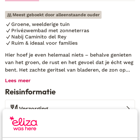
Meest geboekt door alleenstaande ouder
Groene, weelderige tuin
Privézwembad met zonneterras
Nabij Caminito del Rey
Ruim & ideaal voor families
Hier hoef je even helemaal niets – behalve genieten
van het groen, de rust en het gevoel dat je écht weg
bent. Het zachte geritsel van bladeren, de zon op
mijn gezicht en het uitzicht over het landschap
Lees meer
brachten me direct tot rust. Ik liet mijn koffer
Reisinformatie
vallen, liep naar het terras en keek uit op het
glinsterende zwembad, omringd door bomen en
bloeiende planten. Hier is alles erop gericht om te
Verzorging
ontspannen. Villa El Capricho ligt net buiten Álora,
midden in de natuur, en is perfect voor rustzoekers
Huurauto
die ook van avontuur houden. De villa heeft vier
slaapkamers, drie badkamers en een volledig