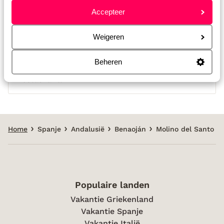
Accepteer
Weigeren
Afstanden
Centrum Ronda: 15 km
Beheren
Luchthaven Malaga (AGP): 117 km
Restaurant: 1 km
Home
Spanje
Andalusië
Benaoján
Molino del Santo
Populaire landen
Vakantie Griekenland
Vakantie Spanje
Vakantie Italië