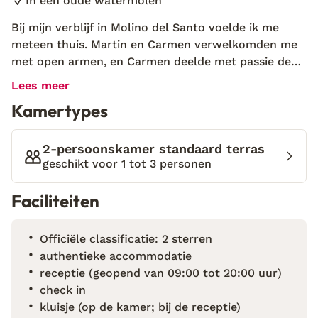
In een oude watermolen
Bij mijn verblijf in Molino del Santo voelde ik me
meteen thuis. Martin en Carmen verwelkomden me
met open armen, en Carmen deelde met passie de
geschiedenis van het hotel. Haar ouders begonnen in
Lees meer
1987 met het bouwen van deze unieke plek, die nu
Kamertypes
een geliefde bestemming is voor vele gasten. Het
geluid van de rivier en de rustgevende natuur
maakten het de ideale omgeving om te ontspannen.
2-persoonskamer standaard terras
Het was bijzonder om families te zien die al jaren
geschikt voor 1 tot 3 personen
terugkomen, en te horen hoe de kinderen die hier
Faciliteiten
ooit speelden, nu hun eigen kinderen meebrengen.
Molino del Santo ligt tussen de bergen van de
Serranía de Ronda en biedt een perfecte combinatie
Officiële classificatie: 2 sterren
van natuur, cultuur en gastvrijheid. Het hotel heeft
authentieke accommodatie
18 comfortabele kamers en een vernieuwd
receptie (geopend van 09:00 tot 20:00 uur)
restaurant met lokale gerechten. De bar naast de
check in
rivier is ideaal voor een drankje, en de omliggende
kluisje (op de kamer; bij de receptie)
natuur biedt talloze wandelmogelijkheden, zoals de