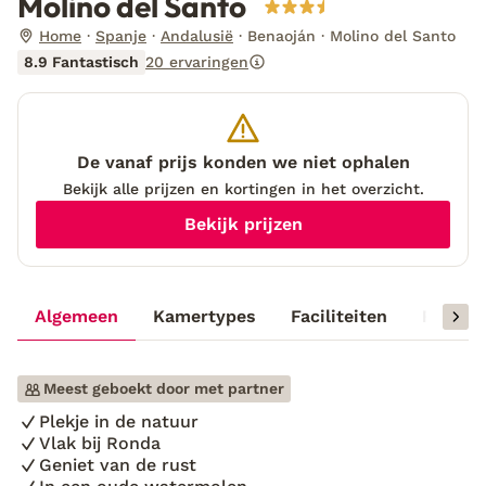
Molino del Santo
Home
Spanje
Andalusië
Benaoján
Molino del Santo
8.9 Fantastisch
20 ervaringen
De vanaf prijs konden we niet ophalen
Bekijk alle prijzen en kortingen in het overzicht.
Bekijk prijzen
Algemeen
Kamertypes
Faciliteiten
Reisinf
Meest geboekt door met partner
Plekje in de natuur
Vlak bij Ronda
Geniet van de rust