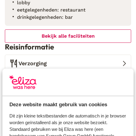
lobby
Cueva del Gato en de bergen van Benaojan. Ronda,
eetgelegenheden: restaurant
met zijn indrukwekkende geschiedenis en uitzicht,
drinkgelegenheden: bar
ligt op slechts 15 minuten rijden. Een plek waar rust,
avontuur en Andalusische charme samenkomen.
Bekijk alle faciliteiten
Reisinformatie
Verzorging
Huurauto
Wat gasten vinden
Deze website maakt gebruik van cookies
Dit zijn 100% echte beoordelingen van reizigers die
jou voorgingen.
Meer over beoordelingen
Dit zijn kleine tekstbestanden die automatisch in je browser
Fantastisch
worden geïnstalleerd als je onze website bezoekt.
8.9
Standaard gebruiken we bij Eliza was here (een
20 ervaringen
handelsnaam van Sunweb Group GmbH) functionele