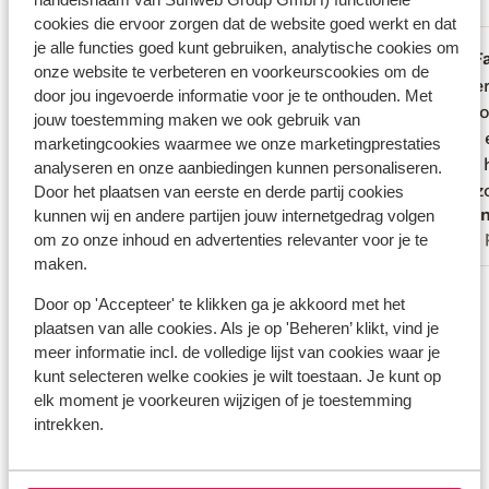
Meest geboekt door met partner
cookies die ervoor zorgen dat de website goed werkt en dat
je alle functies goed kunt gebruiken, analytische cookies om
Fantastisch
18 mei 2026
F
8.3
9.9
onze website te verbeteren en voorkeurscookies om de
Aardige mensen, fijn restaurant. Wel
Aardige mensen, fijn restaurant. Wel
We wer
We wer
door jou ingevoerde informatie voor je te onthouden. Met
beetje verouderde kamers.
beetje verouderde kamers.
een mo
een mo
jouw toestemming maken we ook gebruik van
aardig
aardig
marketingcookies waarmee we onze marketingprestaties
dagen 
dagen 
analyseren en onze aanbiedingen kunnen personaliseren.
op bezo
op bezo
Door het plaatsen van eerste en derde partij cookies
Anoniem
Ano
kunnen wij en andere partijen jouw internetgedrag volgen
Met partner
Met 
om zo onze inhoud en advertenties relevanter voor je te
maken.
Bekijk alle 20 ervaringen
Door op 'Accepteer' te klikken ga je akkoord met het
Locatie
plaatsen van alle cookies. Als je op 'Beheren’ klikt, vind je
meer informatie incl. de volledige lijst van cookies waar je
kunt selecteren welke cookies je wilt toestaan. Je kunt op
elk moment je voorkeuren wijzigen of je toestemming
intrekken.
Bekijk op kaart