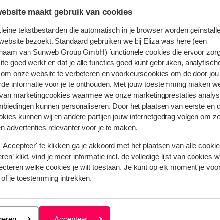
ebsite maakt gebruik van cookies
Bekijk het volledige aanbod
 kleine tekstbestanden die automatisch in je browser worden geïnstalle
website bezoekt. Standaard gebruiken we bij Eliza was here (een
naam van Sunweb Group GmbH) functionele cookies die ervoor zorg
te goed werkt en dat je alle functies goed kunt gebruiken, analytisch
 om onze website te verbeteren en voorkeurscookies om de door jou
Palacio Blanco
rde informatie voor je te onthouden. Met jouw toestemming maken w
 van marketingcookies waarmee we onze marketingprestaties analys
nbiedingen kunnen personaliseren. Door het plaatsen van eerste en 
ookies kunnen wij en andere partijen jouw internetgedrag volgen om z
n advertenties relevanter voor je te maken.
Populaire regio's
Vakantie Kreta
'Accepteer' te klikken ga je akkoord met het plaatsen van alle cookies
Vakantie Zakynthos
ren’ klikt, vind je meer informatie incl. de volledige lijst van cookies w
ecteren welke cookies je wilt toestaan. Je kunt op elk moment je voo
Vakantie Andalusië
 of je toestemming intrekken.
Vakantie Algarve
Privacy & cookies
eren
geren
Accepteer