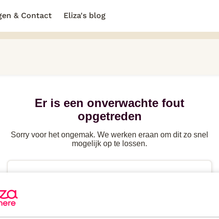
gen & Contact
Eliza's blog
Er is een onverwachte fout
opgetreden
Sorry voor het ongemak. We werken eraan om dit zo snel
mogelijk op te lossen.
Probeer de
pagina te herladen
of ga terug naar
de
vorige pagina
Heb je
direct hulp
nodig? Kijk in de FAQ of neem
contact
op.