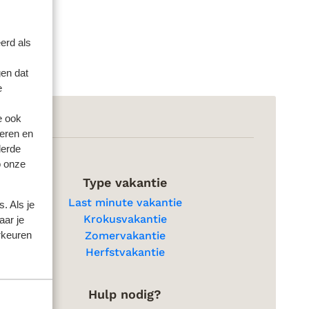
erd als
en dat
e
e ook
eren en
derde
o onze
Type vakantie
Last minute vakantie
. Als je
Krokusvakantie
aar je
rkeuren
Zomervakantie
Herfstvakantie
Hulp nodig?