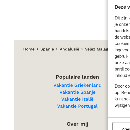
Deze w
Dit zijn
je onze 
handels
de websi
cookies
Home
Spanje
Andalusië
Velez Malaga
Hotel 
ingevoe
gebruik
onze aa
partij c
inhoud e
Populaire landen
Vakantie Griekenland
Door op 
Vakantie Spanje
op 'Behe
kunt sel
Vakantie Italië
wijzigen
Vakantie Portugal
Over mij
Beh
Wei