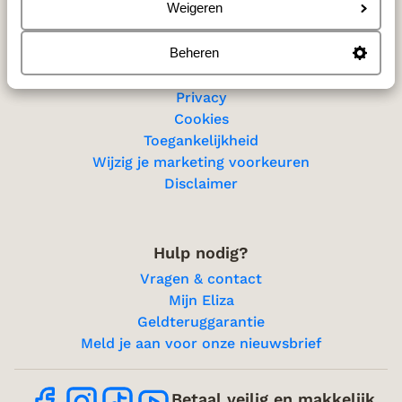
Sitemap
Weigeren
Beheren
Privacy & cookies
Privacy
Cookies
Toegankelijkheid
Wijzig je marketing voorkeuren
Disclaimer
Hulp nodig?
Vragen & contact
Mijn Eliza
Geldteruggarantie
Meld je aan voor onze nieuwsbrief
Betaal veilig en makkelijk