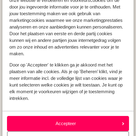
onze website te verbeteren en voorkeurscookies om de
Vakantie Zakynthos
door jou ingevoerde informatie voor je te onthouden. Met
jouw toestemming maken we ook gebruik van
Vakantie Andalusië
marketingcookies waarmee we onze marketingprestaties
Vakantie Algarve
analyseren en onze aanbiedingen kunnen personaliseren.
Door het plaatsen van eerste en derde partij cookies
kunnen wij en andere partijen jouw internetgedrag volgen
Type vakantie
om zo onze inhoud en advertenties relevanter voor je te
Last minute vakantie
maken.
Krokusvakantie
Door op 'Accepteer' te klikken ga je akkoord met het
Zomervakantie
plaatsen van alle cookies. Als je op 'Beheren’ klikt, vind je
Herfstvakantie
meer informatie incl. de volledige lijst van cookies waar je
kunt selecteren welke cookies je wilt toestaan. Je kunt op
elk moment je voorkeuren wijzigen of je toestemming
intrekken.
Over mij
Over mij
Verantwoord op vakantie
Vacatures
Accepteer
Pers & media