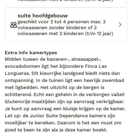
Gran Canaria. Tsja, ik zou gek zijn om het best
bewaarde geheim van deze verborgen vallei te gaan
suite hoofdgebouw
verklappen…
geschikt voor 2 tot 4 personen max. 3
volwassenen zonder kinderen of 2
volwassenen met 2 kinderen (t/m 12 jaar)
Extra info kamertypes
Midden tussen de bananen-, sinaasappel-,
avocadobomen ligt het bijzondere Finca Las
Longueras. Dit kleurrijke landgoed biedt niets dan
ontspanning. In de tuinen ligt een heerlijk zwembad
met ligbedden. Het uitzicht op de bergen is
schitterend. Echt een geheim in de verborgen vallei!
Glutenvrije maaltijden zijn op aanvraag verkrijgbaar.
Je kunt op aanvraag een kluisje krijgen op de kamer.
Let op: de Junior Suite Dependance kamers zijn
moeilijker te bereiken. Daarom is het een must om
goed te been te zijn als je deze kamer boekt.