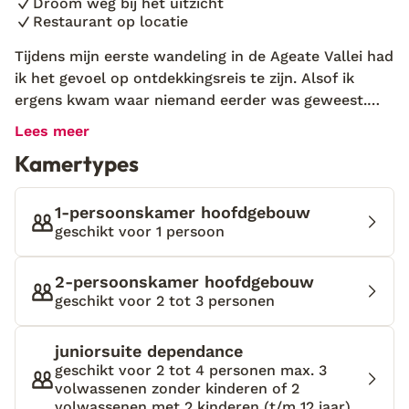
Droom weg bij het uitzicht
Restaurant op locatie
Tijdens mijn eerste wandeling in de Ageate Vallei had
ik het gevoel op ontdekkingsreis te zijn. Alsof ik
ergens kwam waar niemand eerder was geweest.
Hier kom je op één plek de diversiteit aan natuur die
Lees meer
Gran Canaria rijk is tegen: van cactussen van het
Kamertypes
droge kustgebied tot en met de dennenbossen van
de bergen. Het is goed te zien dat de eilandbewoners
trots zijn op hun vallei. Met allerlei fruitbomen,
1-persoonskamer hoofdgebouw
palmbomen, tuinen, leuke huisjes en bloeiende
geschikt voor 1 persoon
bloemen is het er een paradijsje op aarde. En in dat
kleine paradijs, midden tussen de bananen,
2-persoonskamer hoofdgebouw
sinaasappels, avocado's en papaya’s stuitte ik op de
geschikt voor 2 tot 3 personen
Finca Las Longueras. Al meer dan honderd jaar is dit
kleurrijke landgoed het domein van echte
juniorsuite dependance
levensgenieters. Ik genoot er van de uiterst sfeer- en
geschikt voor 2 tot 4 personen max. 3
smaakvol ingerichte kamers, het prachtige
volwassenen zonder kinderen of 2
zwembad, middenin het mooiste stukje natuur van
volwassenen met 2 kinderen (t/m 12 jaar)