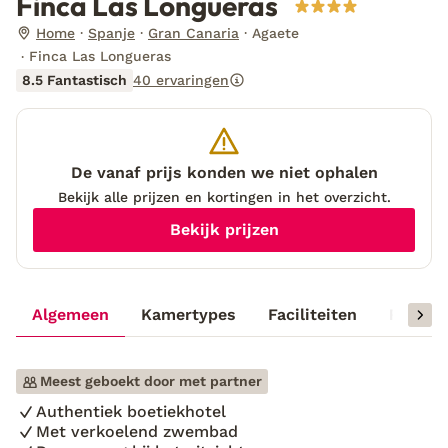
Finca Las Longueras
Home
Spanje
Gran Canaria
Agaete
Finca Las Longueras
8.5 Fantastisch
40 ervaringen
De vanaf prijs konden we niet ophalen
Bekijk alle prijzen en kortingen in het overzicht.
Bekijk prijzen
Algemeen
Kamertypes
Faciliteiten
Reisinf
Meest geboekt door met partner
Authentiek boetiekhotel
Met verkoelend zwembad