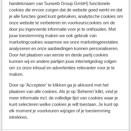
accommodatie niet geschikt voor
handelsnaam van Sunweb Group GmbH) functionele
mindervaliden
cookies die ervoor zorgen dat de website goed werkt en dat
je alle functies goed kunt gebruiken, analytische cookies om
onze website te verbeteren en voorkeurscookies om de
Bekijk alle faciliteiten
door jou ingevoerde informatie voor je te onthouden. Met
jouw toestemming maken we ook gebruik van
Reisinformatie
marketingcookies waarmee we onze marketingprestaties
analyseren en onze aanbiedingen kunnen personaliseren.
Verzorging
Door het plaatsen van eerste en derde partij cookies
kunnen wij en andere partijen jouw internetgedrag volgen
om zo onze inhoud en advertenties relevanter voor je te
Huurauto
maken.
Wat gasten vinden
Door op 'Accepteer' te klikken ga je akkoord met het
plaatsen van alle cookies. Als je op 'Beheren’ klikt, vind je
Dit zijn 100% echte beoordelingen van reizigers die
meer informatie incl. de volledige lijst van cookies waar je
jou voorgingen.
Meer over beoordelingen
kunt selecteren welke cookies je wilt toestaan. Je kunt op
Fantastisch
elk moment je voorkeuren wijzigen of je toestemming
8.5
intrekken.
40 ervaringen
Meest geboekt door met partner