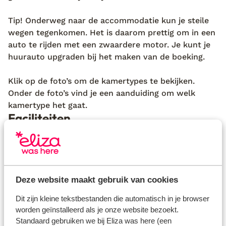
Tip! Onderweg naar de accommodatie kun je steile
wegen tegenkomen. Het is daarom prettig om in een
auto te rijden met een zwaardere motor. Je kunt je
huurauto upgraden bij het maken van de boeking.
Klik op de foto’s om de kamertypes te bekijken.
Onder de foto’s vind je een aanduiding om welk
kamertype het gaat.
Faciliteiten
Officiële classificatie: zonder classificatie
totaal aantal kamers / appartementen: 14
receptie
Deze website maakt gebruik van cookies
check in
late aankomst
Dit zijn kleine tekstbestanden die automatisch in je browser
kluisje (op de kamer: gratis)
worden geïnstalleerd als je onze website bezoekt.
drinkgelegenheden: bar
Standaard gebruiken we bij Eliza was here (een