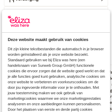
Huurauto
Wat gasten vinden
Dit zijn 100% echte beoordelingen van reizigers die
jou voorgingen.
Meer over beoordelingen
Deze website maakt gebruik van cookies
Fantastisch
8.1
Dit zijn kleine tekstbestanden die automatisch in je browser
74 ervaringen
worden geïnstalleerd als je onze website bezoekt.
Standaard gebruiken we bij Eliza was here (een
Meest geboekt door met partner
handelsnaam van Sunweb Group GmbH) functionele
cookies die ervoor zorgen dat de website goed werkt en dat
Goed
20 jun. 2026
F
7.9
8.4
je alle functies goed kunt gebruiken, analytische cookies om
Goede locatie, zeer centraal, alle
Goede locatie, zeer centraal, alle
Heerlij
Heerlij
onze website te verbeteren en voorkeurscookies om de
bezienswaardigheden goed te bereiken,
bezienswaardigheden goed te bereiken,
kassa” 
kassa” 
door jou ingevoerde informatie voor je te onthouden. Met
dichtbij mooie stranden. Dorpje aan te
dichtbij mooie stranden. Dorpje aan te
gezelli
gezelli
jouw toestemming maken we ook gebruik van
lopen maar niet veel te beleven. Heerlijk
lopen maar niet veel te beleven. Heerlijk
eigena
eigena
marketingcookies waarmee we onze marketingprestaties
zwembad moet wel wat bijgewerkt
zwembad moet wel wat bijgewerkt
voorzie
voorzie
analyseren en onze aanbiedingen kunnen personaliseren.
worden. Bungalow 8 mooi onderkomen.
worden. Bungalow 8 mooi onderkomen.
ver maa
ver maa
Door het plaatsen van eerste en derde partij cookies