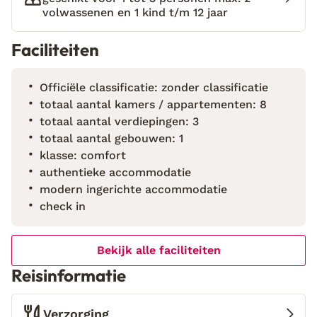
strand van Playa Amadores, de bruisende badplaats
volwassenen en 1 kind t/m 12 jaar
Puerto Rico of het schilderachtige vissersdorp
Faciliteiten
Puerto de Mogán. Dit dorp wordt ook wel het
‘Venetië van de Canarische Eilanden’ genoemd. Na
een dagje avontuur voelt terugkeren naar je eigen
Officiële classificatie: zonder classificatie
appartement echt als thuiskomen!
totaal aantal kamers / appartementen: 8
totaal aantal verdiepingen: 3
totaal aantal gebouwen: 1
klasse: comfort
authentieke accommodatie
modern ingerichte accommodatie
check in
Bekijk alle faciliteiten
Reisinformatie
Verzorging