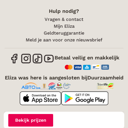
Hulp nodig?
Vragen & contact
Mijn Eliza
Geldteruggarantie
Meld je aan voor onze nieuwsbrief
Betaal veilig en makkelijk
Eliza was here is aangesloten bij
Duurzaamheid
Over mij
Vacatures
Voorwaarden
Cookies
Bekijk prijzen
Toegankelijkheid
Disclaimer
Sitemap