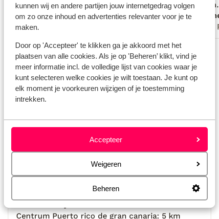
Prachtige tuin. Gezamenlijke ruimtes
Prachtige tuin. Gezamenlijke ruim...
meer
vinden.
vinden.
kunnen wij en andere partijen jouw internetgedrag volgen
Leo
Sidn
buiten met mooi uitzicht op de zee. We
om zo onze inhoud en advertenties relevanter voor je te
Met partner
Met 
maken.
hebben genoten. Goed contact met de
beheerder via de app. Reageert direct en
Door op 'Accepteer' te klikken ga je akkoord met het
Bekijk alle 74 ervaringen
regelt wat je vraagt.
plaatsen van alle cookies. Als je op 'Beheren’ klikt, vind je
Locatie
meer informatie incl. de volledige lijst van cookies waar je
kunt selecteren welke cookies je wilt toestaan. Je kunt op
elk moment je voorkeuren wijzigen of je toestemming
intrekken.
Bekijk op kaart
Accepteer
Weigeren
Afstanden
Beheren
Strand: 1 km
Centrum Playa del cura: 950 m
Centrum Puerto rico de gran canaria: 5 km