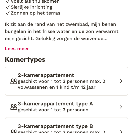
Voelt als thuiskomen
Sierlijke inrichting
Zonnen op het terras
Ik zit aan de rand van het zwembad, mijn benen
bungelen in het frisse water en de zon verwarmt
mijn gezicht. Gelukkig zorgen de wuivende
palmbomen voor een verkoelend briesje op dit
Lees meer
zonovergoten eiland. De mooie appartementen van
Kamertypes
Los Jardines del Cura vind je in Playa del Cura, in het
zuidwesten van het Spaanse eiland Gran Canaria. Er
zijn slechts acht appartementen en daardoor is het
2-kamerappartement
hier heerlijk rustig. Zet je koffer neer en neem een
geschikt voor 1 tot 3 personen max. 2
volwassenen en 1 kind t/m 12 jaar
duik in het prachtige zwembad. Als je vanuit het
water rondom je heen kijkt, zie je niets anders dan
wuivende palmbomen en roodbruine rotspartijen.
3-kamerappartement type A
Ieder appartement is even sfeervol ingericht, met
geschikt voor 1 tot 3 personen
een kleurrijk interieur en een eigen terras waar je
van de zon kunt genieten. Wil je even ontsnappen
3-kamerappartement type B
aan de rust? Breng dan een bezoek aan het witte
geschikt voor 1 tot 3 personen max. 2