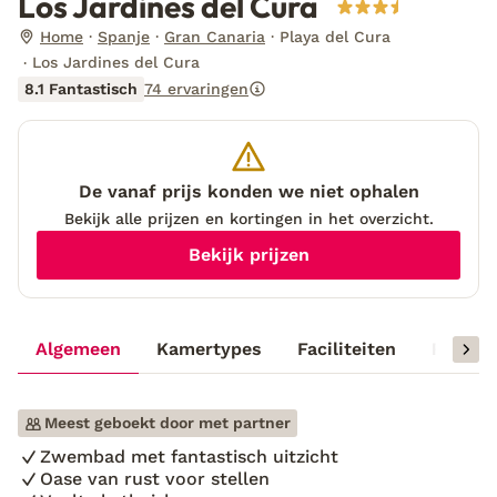
Los Jardines del Cura
Home
Spanje
Gran Canaria
Playa del Cura
Los Jardines del Cura
8.1 Fantastisch
74 ervaringen
De vanaf prijs konden we niet ophalen
Bekijk alle prijzen en kortingen in het overzicht.
Bekijk prijzen
Algemeen
Kamertypes
Faciliteiten
Reisinf
Meest geboekt door met partner
Zwembad met fantastisch uitzicht
Oase van rust voor stellen