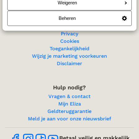
Sitemap
Weigeren
Beheren
Privacy & cookies
Privacy
Cookies
Toegankelijkheid
Wijzig je marketing voorkeuren
Disclaimer
Hulp nodig?
Vragen & contact
Mijn Eliza
Geldteruggarantie
Meld je aan voor onze nieuwsbrief
Betaal veilig en makkelijk