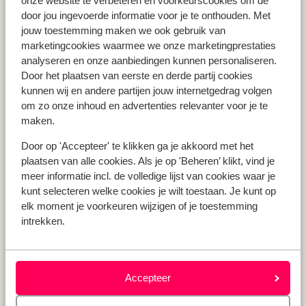
onze website te verbeteren en voorkeurscookies om de
Vakantie Zakynthos
door jou ingevoerde informatie voor je te onthouden. Met
jouw toestemming maken we ook gebruik van
Vakantie Andalusië
marketingcookies waarmee we onze marketingprestaties
Vakantie Algarve
analyseren en onze aanbiedingen kunnen personaliseren.
Door het plaatsen van eerste en derde partij cookies
kunnen wij en andere partijen jouw internetgedrag volgen
Type vakantie
om zo onze inhoud en advertenties relevanter voor je te
Last minute vakantie
maken.
Krokusvakantie
Door op 'Accepteer' te klikken ga je akkoord met het
Zomervakantie
plaatsen van alle cookies. Als je op 'Beheren’ klikt, vind je
Herfstvakantie
meer informatie incl. de volledige lijst van cookies waar je
kunt selecteren welke cookies je wilt toestaan. Je kunt op
elk moment je voorkeuren wijzigen of je toestemming
intrekken.
Over mij
Over mij
Verantwoord op vakantie
Vacatures
Accepteer
Pers & media