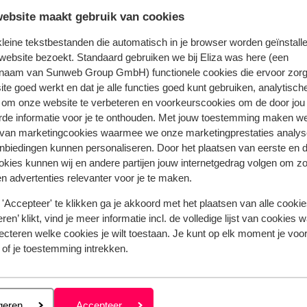
ebsite maakt gebruik van cookies
Bekijk het volledige aanbod
 kleine tekstbestanden die automatisch in je browser worden geïnstalle
website bezoekt. Standaard gebruiken we bij Eliza was here (een
naam van Sunweb Group GmbH) functionele cookies die ervoor zorg
te goed werkt en dat je alle functies goed kunt gebruiken, analytisch
 om onze website te verbeteren en voorkeurscookies om de door jou
Vik
rde informatie voor je te onthouden. Met jouw toestemming maken w
 van marketingcookies waarmee we onze marketingprestaties analys
nbiedingen kunnen personaliseren. Door het plaatsen van eerste en 
ookies kunnen wij en andere partijen jouw internetgedrag volgen om z
n advertenties relevanter voor je te maken.
Populaire regio's
Vakantie Kreta
'Accepteer' te klikken ga je akkoord met het plaatsen van alle cookies
Vakantie Zakynthos
ren’ klikt, vind je meer informatie incl. de volledige lijst van cookies w
ecteren welke cookies je wilt toestaan. Je kunt op elk moment je voo
Vakantie Andalusië
 of je toestemming intrekken.
Vakantie Algarve
Privacy & cookies
eren
geren
Accepteer