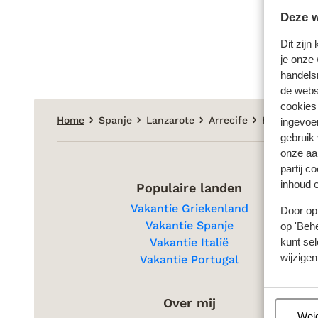
Deze w
Dit zijn
je onze 
handels
de websi
cookies
Home
Spanje
Lanzarote
Arrecife
Hotel Villa 
ingevoe
gebruik
onze aa
partij c
inhoud e
Populaire landen
Vakantie Griekenland
Door op 
Vakantie Spanje
op 'Behe
kunt sel
Vakantie Italië
wijzigen
Vakantie Portugal
Over mij
Beh
Wei