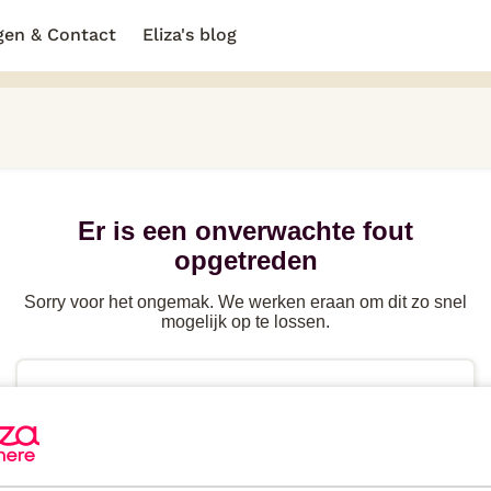
gen & Contact
Eliza's blog
Er is een onverwachte fout
opgetreden
Sorry voor het ongemak. We werken eraan om dit zo snel
mogelijk op te lossen.
Probeer de
pagina te herladen
of ga terug naar
de
vorige pagina
Heb je
direct hulp
nodig? Kijk in de FAQ of neem
contact
op.