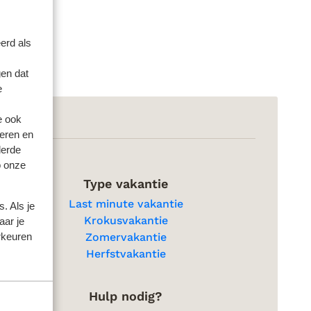
erd als
en dat
e
e ook
eren en
derde
o onze
Type vakantie
Last minute vakantie
. Als je
Krokusvakantie
aar je
rkeuren
Zomervakantie
Herfstvakantie
Hulp nodig?