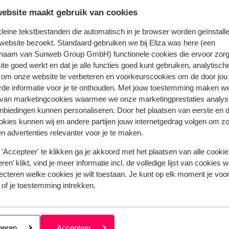
ebsite maakt gebruik van cookies
Bekijk het volledige aanbod
 kleine tekstbestanden die automatisch in je browser worden geïnstalle
website bezoekt. Standaard gebruiken we bij Eliza was here (een
naam van Sunweb Group GmbH) functionele cookies die ervoor zorg
te goed werkt en dat je alle functies goed kunt gebruiken, analytisch
 om onze website te verbeteren en voorkeurscookies om de door jou
 10 Boutique Hotel
rde informatie voor je te onthouden. Met jouw toestemming maken w
 van marketingcookies waarmee we onze marketingprestaties analys
nbiedingen kunnen personaliseren. Door het plaatsen van eerste en 
ookies kunnen wij en andere partijen jouw internetgedrag volgen om z
n advertenties relevanter voor je te maken.
Populaire regio's
Vakantie Kreta
'Accepteer' te klikken ga je akkoord met het plaatsen van alle cookies
Vakantie Zakynthos
ren’ klikt, vind je meer informatie incl. de volledige lijst van cookies w
ecteren welke cookies je wilt toestaan. Je kunt op elk moment je voo
Vakantie Andalusië
 of je toestemming intrekken.
Vakantie Algarve
Privacy & cookies
eren
geren
Accepteer