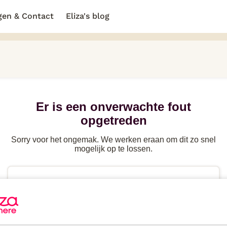
gen & Contact
Eliza's blog
Er is een onverwachte fout
opgetreden
Sorry voor het ongemak. We werken eraan om dit zo snel
mogelijk op te lossen.
Probeer de
pagina te herladen
of ga terug naar
de
vorige pagina
Heb je
direct hulp
nodig? Kijk in de FAQ of neem
contact
op.