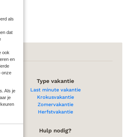
erd als
en dat
e
e ook
eren en
derde
o onze
Type vakantie
Last minute vakantie
. Als je
Krokusvakantie
aar je
rkeuren
Zomervakantie
Herfstvakantie
Hulp nodig?