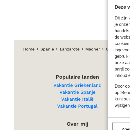
Deze w
Dit zijn
je onze 
handels
de websi
cookies
Home
Spanje
Lanzarote
Macher
Casa Serena
ingevoe
gebruik
onze aa
partij c
inhoud e
Populaire landen
Vakantie Griekenland
Door op 
Vakantie Spanje
op 'Behe
kunt sel
Vakantie Italië
wijzigen
Vakantie Portugal
Over mij
Beh
Wei