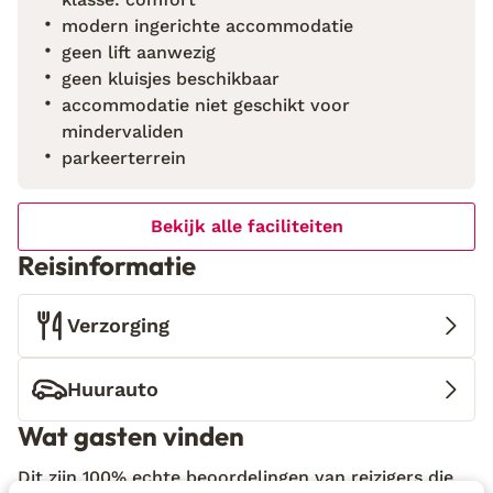
verkoeling? Neem dan een duik in het zwembad om
modern ingerichte accommodatie
vervolgens nog even te relaxen op één van de
geen lift aanwezig
zonnebedjes rondom het water. Wil je de omgeving
geen kluisjes beschikbaar
verkennen? Rijd naar het schitterende strand Playa
accommodatie niet geschikt voor
de Papagayo of Nationaal Park Timanfaya. Laat je
mindervaliden
verwonderen door het unieke landschap dat
parkeerterrein
benoemd is tot beschermd natuurgebied. Wat ga jij
als eerste ontdekken?
Bekijk alle faciliteiten
Reisinformatie
Verzorging
Huurauto
Wat gasten vinden
Dit zijn 100% echte beoordelingen van reizigers die