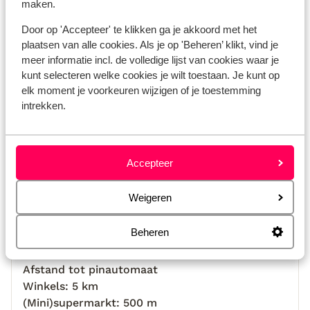
maken.
Door op 'Accepteer' te klikken ga je akkoord met het
plaatsen van alle cookies. Als je op 'Beheren’ klikt, vind je
Bekijk op kaart
meer informatie incl. de volledige lijst van cookies waar je
kunt selecteren welke cookies je wilt toestaan. Je kunt op
elk moment je voorkeuren wijzigen of je toestemming
intrekken.
Afstanden
Afstand tot strand circa 3,5 kilometer
Accepteer
Centrum Playa blanca: 5 km
Centrum Puerto del carmen: 32 km
Weigeren
Centrum Puerto calero: 30 km
Afstand tot luchthaven Lanzerote César
Beheren
Manrique Airport (ACE) circa 36 kilometer
Haven: 4 km
Afstand tot pinautomaat
Winkels: 5 km
(Mini)supermarkt: 500 m