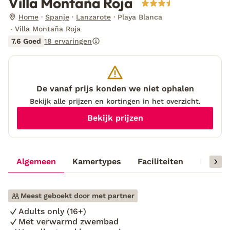
Villa Montaña Roja
Home
Spanje
Lanzarote
Playa Blanca
Villa Montaña Roja
7.6 Goed
18 ervaringen
De vanaf prijs konden we niet ophalen
Bekijk alle prijzen en kortingen in het overzicht.
Bekijk prijzen
Algemeen
Kamertypes
Faciliteiten
Reisinf
Meest geboekt door met partner
Adults only (16+)
Met verwarmd zwembad