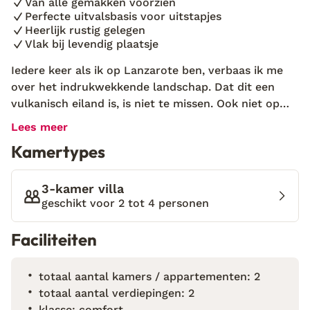
Van alle gemakken voorzien
Perfecte uitvalsbasis voor uitstapjes
Heerlijk rustig gelegen
Vlak bij levendig plaatsje
Iedere keer als ik op Lanzarote ben, verbaas ik me
over het indrukwekkende landschap. Dat dit een
vulkanisch eiland is, is niet te missen. Ook niet op
mijn vakantieadres Villa Montaña Roja; het donkere
Lees meer
zand en de bijzondere cactussen vormen in
Kamertypes
combinatie met mijn hagelwitte villa een uniek
plaatje. Villa Montana Roja is een mooie villa in een
rustig deel van Playa Blanca, naast de Montana Rojo
3-kamer villa
vulkaan. Alle ingrediënten voor een fijne vakantie
geschikt voor 2 tot 4 personen
onder de Spaanse zon zijn hier aanwezig. Binnen én
Faciliteiten
buiten. Overal is aan gedacht! Breng een bezoek aan
de wandelboulevard en de jachthaven, of wandel
naar de top van de vulkaan. Het uitzicht is
totaal aantal kamers / appartementen: 2
indrukwekkend en als je geluk hebt kun je zelfs het
totaal aantal verdiepingen: 2
buureiland Fuerteventura zien. Zin in wat
klasse: comfort