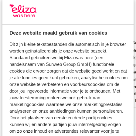
jou voorgingen.
Meer over beoordelingen
Goed
7.6
18 ervaringen
Meest geboekt door met partner
Deze website maakt gebruik van cookies
Fantastisch
10 mrt. 2026
G
8.3
4.4
Dit zijn kleine tekstbestanden die automatisch in je browser
Fijne villa met comfortabel eigen
Fijne villa met comfortabel eigen
Huis ve
Huis ve
worden geïnstalleerd als je onze website bezoekt.
zwembad op ruim terrein. Voor het
zwembad op ruim terrein. Voor het
strand
strand
Standaard gebruiken we bij Eliza was here (een
handelsnaam van Sunweb Group GmbH) functionele
vinden hadden we wel de instructie van
vinden hadden we wel de instructie van
hele ve
hele ve
cookies die ervoor zorgen dat de website goed werkt en dat
de eigenaar/beheerder nodig, dus bellen
de eigenaar/beheerder nodig, dus bellen
koud wa
koud wa
je alle functies goed kunt gebruiken, analytische cookies om
voordat je gaat zoeken.
voordat je gaat zoeken.
huis la
huis la
onze website te verbeteren en voorkeurscookies om de
parkeer
parkeer
door jou ingevoerde informatie voor je te onthouden. Met
Jan O.
Ano
jouw toestemming maken we ook gebruik van
Met partner
Met 
marketingcookies waarmee we onze marketingprestaties
analyseren en onze aanbiedingen kunnen personaliseren.
Bekijk alle 18 ervaringen
Door het plaatsen van eerste en derde partij cookies
Locatie
kunnen wij en andere partijen jouw internetgedrag volgen
om zo onze inhoud en advertenties relevanter voor je te