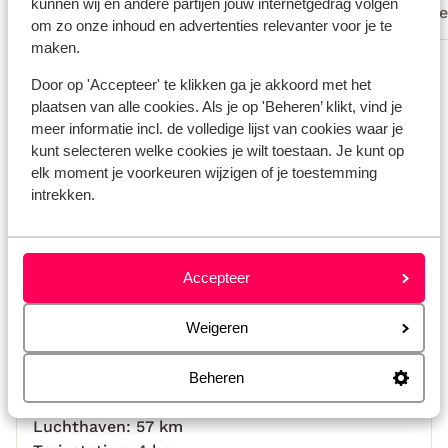
kunnen wij en andere partijen jouw internetgedrag volgen
Met familie
Alle
is zeke
om zo onze inhoud en advertenties relevanter voor je te
verblij
maken.
Bekijk alle 15 ervaringen
Door op 'Accepteer' te klikken ga je akkoord met het
Locatie
plaatsen van alle cookies. Als je op 'Beheren’ klikt, vind je
meer informatie incl. de volledige lijst van cookies waar je
kunt selecteren welke cookies je wilt toestaan. Je kunt op
elk moment je voorkeuren wijzigen of je toestemming
intrekken.
Bekijk op kaart
Accepteer
Afstanden
Weigeren
Strand: 11 km
In het centrum
Beheren
Centrum: 200 m
Luchthaven: 57 km