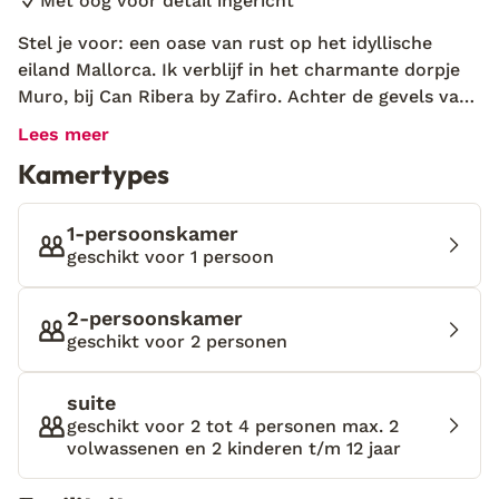
Met oog voor detail ingericht
Stel je voor: een oase van rust op het idyllische
eiland Mallorca. Ik verblijf in het charmante dorpje
Muro, bij Can Ribera by Zafiro. Achter de gevels van
een uniek 19e-eeuws pand, schuilt een stijlvol
Lees meer
boutique hotel. Het statige trappenhuis leidt me
Kamertypes
naar het dakterras. Wat een uitzicht! En dat niet
alleen … Er is hier ook nog een zwembad en jacuzzi.
Hier ga ik voorlopig niet meer weg! De stijlvolle
1-persoonskamer
kamers en suites van Can Ribera by Zafiro
geschikt voor 1 persoon
combineren authentieke details met eigentijds
design, waardoor er een unieke sfeer ontstaat. Neem
2-persoonskamer
een verfrissende duik in het zwembad of laat je
geschikt voor 2 personen
verwennen in het fantastische restaurant voor een
heerlijk ontbijt. Zin om te toeren? Ontdek de
suite
bruisende hoofdstad Palma, met haar historische
geschikt voor 2 tot 4 personen max. 2
bezienswaardigheden en levendige sfeer. Bezoek
volwassenen en 2 kinderen t/m 12 jaar
pittoreske dorpjes zoals Valdemossa en Soller, of
geniet van de prachtige stranden in Alcudia.