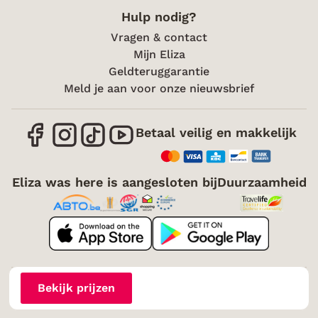
Hulp nodig?
Vragen & contact
Mijn Eliza
Geldteruggarantie
Meld je aan voor onze nieuwsbrief
Betaal veilig en makkelijk
Eliza was here is aangesloten bij
Duurzaamheid
Over mij
Vacatures
Voorwaarden
Cookies
Bekijk prijzen
Toegankelijkheid
Disclaimer
Sitemap