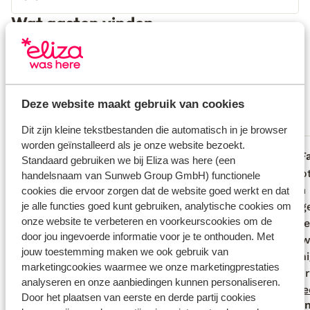
Wat gasten vinden
Dit zijn 100% echte beoordelingen van reizigers die
jou voorgingen.
Meer over beoordelingen
Fantastisch
8.6
Deze website maakt gebruik van cookies
15 ervaringen
Meest geboekt door met partner
Dit zijn kleine tekstbestanden die automatisch in je browser
worden geïnstalleerd als je onze website bezoekt.
Fantastisch
4 weken geleden
F
8.1
9.4
Standaard gebruiken we bij Eliza was here (een
Het enige wat we misten was een
Het enige wat we misten was een
Het ho
Het ho
handelsnaam van Sunweb Group GmbH) functionele
bar/restaurant in het hotel.
bar/restaurant in het hotel.
enorm 
enorm 
cookies die ervoor zorgen dat de website goed werkt en dat
je alle functies goed kunt gebruiken, analytische cookies om
Prettig
Prettig
onze website te verbeteren en voorkeurscookies om de
voorzi
voorzi
door jou ingevoerde informatie voor je te onthouden. Met
met zw
met zw
jouw toestemming maken we ook gebruik van
Het en
Het en
marketingcookies waarmee we onze marketingprestaties
restau
restau
analyseren en onze aanbiedingen kunnen personaliseren.
alleen 
al...
me
Door het plaatsen van eerste en derde partij cookies
Anoniem
Ano
gelege