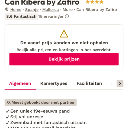
Can Ribera by Zafiro
Home
Spanje
Mallorca
Muro
Can Ribera by Zafiro
8.6 Fantastisch
15 ervaringen
De vanaf prijs konden we niet ophalen
Bekijk alle prijzen en kortingen in het overzicht.
Bekijk prijzen
Algemeen
Kamertypes
Faciliteiten
Reisinf
Meest geboekt door met partner
Een uniek 19e-eeuws pand
Stijlvol adresje
Zwembad met fantastisch uitzicht