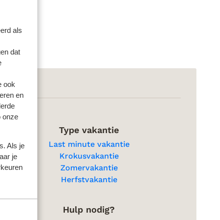
erd als
en dat
e
e ook
eren en
derde
o onze
Type vakantie
Last minute vakantie
. Als je
Krokusvakantie
aar je
rkeuren
Zomervakantie
Herfstvakantie
Hulp nodig?