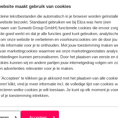
ebsite maakt gebruik van cookies
Bekijk het volledige aanbod
 kleine tekstbestanden die automatisch in je browser worden geïnstalle
website bezoekt. Standaard gebruiken we bij Eliza was here (een
naam van Sunweb Group GmbH) functionele cookies die ervoor zorg
te goed werkt en dat je alle functies goed kunt gebruiken, analytisch
 om onze website te verbeteren en voorkeurscookies om de door jou
n Palou
rde informatie voor je te onthouden. Met jouw toestemming maken w
 van marketingcookies waarmee we onze marketingprestaties analys
nbiedingen kunnen personaliseren. Door het plaatsen van eerste en 
ookies kunnen wij en andere partijen jouw internetgedrag volgen om z
n advertenties relevanter voor je te maken.
Populaire regio's
Vakantie Kreta
'Accepteer' te klikken ga je akkoord met het plaatsen van alle cookies
Vakantie Zakynthos
ren’ klikt, vind je meer informatie incl. de volledige lijst van cookies w
ecteren welke cookies je wilt toestaan. Je kunt op elk moment je voo
Vakantie Andalusië
 of je toestemming intrekken.
Vakantie Algarve
Privacy & cookies
eren
geren
Accepteer