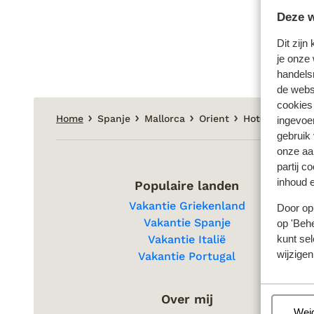
Deze w
Dit zijn
je onze 
handels
de websi
cookies
Home
Spanje
Mallorca
Orient
Hotel Rural So
ingevoe
gebruik
onze aa
partij c
inhoud e
Populaire landen
Vakantie Griekenland
Door op 
Vakantie Spanje
op 'Behe
kunt sel
Vakantie Italië
wijzigen
Vakantie Portugal
Over mij
Beh
Wei