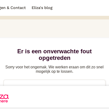
gen & Contact
Eliza's blog
Er is een onverwachte fout
opgetreden
Sorry voor het ongemak. We werken eraan om dit zo snel
mogelijk op te lossen.
Probeer de
pagina te herladen
of ga terug naar
de
vorige pagina
Heb je
direct hulp
nodig? Kijk in de FAQ of neem
contact
op.