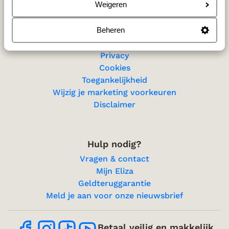
Sitemap
Weigeren
Beheren
Privacy & cookies
Privacy
Cookies
Toegankelijkheid
Wijzig je marketing voorkeuren
Disclaimer
Hulp nodig?
Vragen & contact
Mijn Eliza
Geldteruggarantie
Meld je aan voor onze nieuwsbrief
Betaal veilig en makkelijk