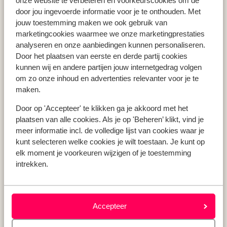
onze website te verbeteren en voorkeurscookies om de
Vakantie Zakynthos
door jou ingevoerde informatie voor je te onthouden. Met
jouw toestemming maken we ook gebruik van
Vakantie Andalusië
marketingcookies waarmee we onze marketingprestaties
Vakantie Algarve
analyseren en onze aanbiedingen kunnen personaliseren.
Door het plaatsen van eerste en derde partij cookies
kunnen wij en andere partijen jouw internetgedrag volgen
Type vakantie
om zo onze inhoud en advertenties relevanter voor je te
Last minute vakantie
maken.
Krokusvakantie
Door op 'Accepteer' te klikken ga je akkoord met het
Zomervakantie
plaatsen van alle cookies. Als je op 'Beheren’ klikt, vind je
Herfstvakantie
meer informatie incl. de volledige lijst van cookies waar je
kunt selecteren welke cookies je wilt toestaan. Je kunt op
elk moment je voorkeuren wijzigen of je toestemming
intrekken.
Over mij
Over mij
Verantwoord op vakantie
Vacatures
Accepteer
Pers & media