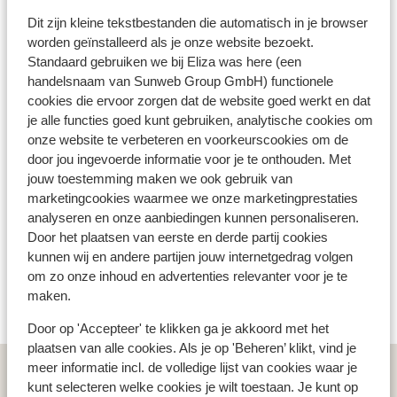
Dit zijn 100% echte beoordelingen van reizigers die
voordat ik de beslissing had gemaakt om in de auto
Dit zijn kleine tekstbestanden die automatisch in je browser
jou voorgingen.
Meer over beoordelingen
te stappen. Over de omgeving is geen woord
worden geïnstalleerd als je onze website bezoekt.
gelogen, het is een genot om over deze kronkelende
Fantastisch
9.5
Standaard gebruiken we bij Eliza was here (een
wegen te rijden naar mijn bestemming. “Kom jij nou
1 ervaringen
handelsnaam van Sunweb Group GmbH) functionele
maar deze kant op om een weekje te ontspannen
cookies die ervoor zorgen dat de website goed werkt en dat
Meest geboekt door met partner
Eliza, ik zorg dat er bij aankomst een glaasje wijn
je alle functies goed kunt gebruiken, analytische cookies om
voor je klaar staat om te borrelen” Met die belofte in
onze website te verbeteren en voorkeurscookies om de
Fantastisch
29 jul. 2023
9.6
mijn achterhoofd maakt mijn hart een sprong van
door jou ingevoerde informatie voor je te onthouden. Met
Fijne accommodatie, zeer vriendelijke, gastvrije
Fijne accommodatie, zeer vriendelijke, gastvrije
blijdschap als ik de gîtes in de verte zie liggen.
jouw toestemming maken we ook gebruik van
en behulpzame eigenaren, schitterende ligging in
en behulpzame eigenaren, schitterende ligging in
Wijnen, wijnen, wijnen…
marketingcookies waarmee we onze marketingprestaties
een mooie omgeving.
een mooie omgeving.
analyseren en onze aanbiedingen kunnen personaliseren.
Jan Sikkink
Door het plaatsen van eerste en derde partij cookies
Met partner
kunnen wij en andere partijen jouw internetgedrag volgen
om zo onze inhoud en advertenties relevanter voor je te
Bekijk alle 1 ervaringen
maken.
Door op 'Accepteer' te klikken ga je akkoord met het
plaatsen van alle cookies. Als je op 'Beheren’ klikt, vind je
meer informatie incl. de volledige lijst van cookies waar je
Home
Frankrijk
Rhône
Régnié-Durette
kunt selecteren welke cookies je wilt toestaan. Je kunt op
Domaine Lachat