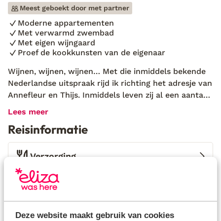
Meest geboekt door met partner
Moderne appartementen
Met verwarmd zwembad
Met eigen wijngaard
Proef de kookkunsten van de eigenaar
Wijnen, wijnen, wijnen… Met die inmiddels bekende
Nederlandse uitspraak rijd ik richting het adresje van
Annefleur en Thijs. Inmiddels leven zij al een aantal
jaar een rustig leven in Frankrijk. Een leven dichterbij
Lees meer
de natuur. Dit hebben ze gevonden in de mooie
Reisinformatie
streek Beaujolais. Annefleur wilde dolgraag een B&B
beginnen en die droom is werkelijkheid geworden.
En ik mag hier een weekje genieten van het
Verzorging
bourgondische leven! Annefleur vertelde mij dat
Domaine Lachat een authentieke Franse
Huurauto
wijnboerderij is. Niet alleen heb je prachtig uitzicht
over de omliggende wijngaarden, maar kun je ook
Wat gasten vinden
hun eigen wijn proeven. Lang duurde het niet
Deze website maakt gebruik van cookies