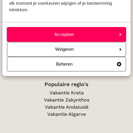
elk moment je voorkeuren wijzigen of je toestemming
intrekken.
Populaire landen
Accepteer
Vakantie Griekenland
Vakantie Spanje
Weigeren
Vakantie Italië
Vakantie Portugal
Beheren
Populaire regio's
Vakantie Kreta
Vakantie Zakynthos
Vakantie Andalusië
Vakantie Algarve