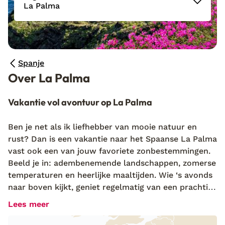
La Palma
Spanje
Over La Palma
Vakantie vol avontuur op La Palma
Ben je net als ik liefhebber van mooie natuur en
rust? Dan is een vakantie naar het Spaanse La Palma
vast ook een van jouw favoriete zonbestemmingen.
Beeld je in: adembenemende landschappen, zomerse
temperaturen en heerlijke maaltijden. Wie ‘s avonds
naar boven kijkt, geniet regelmatig van een prachtige
sterrenhemel. La Palma is namelijk een
Starlight
Lees meer
Reserve.
En dat is zeker niet de enige reden waarom
je het
Canarische eiland
voor een vakantie moet