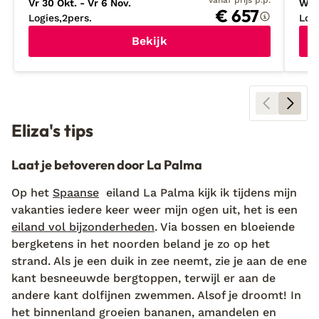
vanaf prijs p.p.
Vr 30 Okt. - Vr 6 Nov.
Wo 
€ 657
Logies
2
pers.
Log
Bekijk
Eliza's tips
Laat je betoveren door La Palma
Op het
Spaanse
eiland La Palma kijk ik tijdens mijn
vakanties iedere keer weer mijn ogen uit, het is een
eiland vol bijzonderheden
. Via bossen en bloeiende
bergketens in het noorden beland je zo op het
strand. Als je een duik in zee neemt, zie je aan de ene
kant besneeuwde bergtoppen, terwijl er aan de
andere kant dolfijnen zwemmen. Alsof je droomt! In
het binnenland groeien bananen, amandelen en