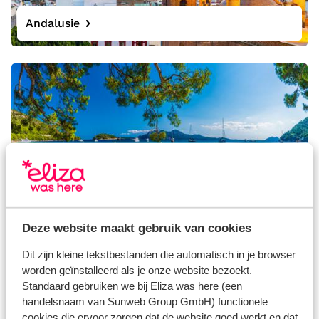
Andalusie
Mallorca
Deze website maakt gebruik van cookies
Dit zijn kleine tekstbestanden die automatisch in je browser
worden geïnstalleerd als je onze website bezoekt.
Standaard gebruiken we bij Eliza was here (een
handelsnaam van Sunweb Group GmbH) functionele
cookies die ervoor zorgen dat de website goed werkt en dat