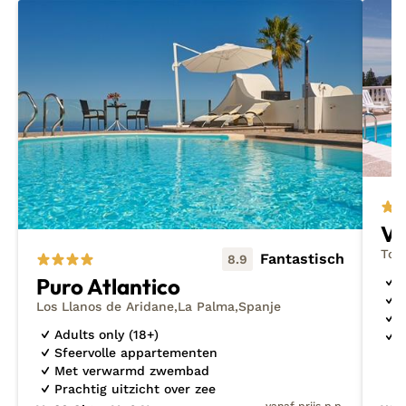
geregeld! Ben je op zoek naar meer inspiratie voor
jouw volgende reis weg van de massa? Kijk dan eens
tussen de
nieuwste ontdekkingen
of
last
minutes
naar Spanje.
Vi
Tod
Fantastisch
8.9
Puro Atlantico
S
D
Los Llanos de Aridane
La Palma
Spanje
Z
Adults only (18+)
P
Sfeervolle appartementen
Met verwarmd zwembad
Prachtig uitzicht over zee