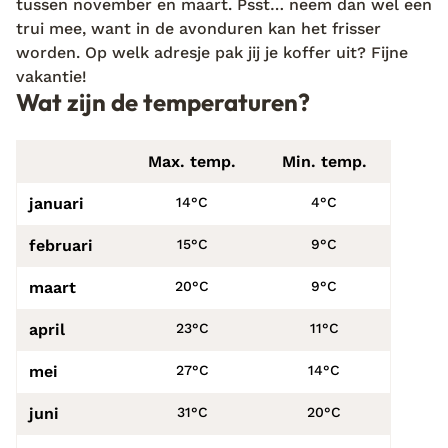
tussen november en maart. Psst… neem dan wel een
trui mee, want in de avonduren kan het frisser
worden. Op welk adresje pak jij je koffer uit? Fijne
vakantie!
Wat zijn de temperaturen?
Max. temp.
Min. temp.
januari
14°C
4°C
februari
15°C
9°C
maart
20°C
9°C
april
23°C
11°C
mei
27°C
14°C
juni
31°C
20°C