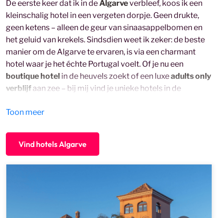
De eerste keer dat ik in de
Algarve
verbleef, koos ik een
kleinschalig hotel in een vergeten dorpje. Geen drukte,
geen ketens – alleen de geur van sinaasappelbomen en
het geluid van krekels. Sindsdien weet ik zeker: de beste
manier om de Algarve te ervaren, is via een charmant
hotel waar je het échte Portugal voelt. Of je nu een
boutique hotel
in de heuvels zoekt of een luxe
adults only
verblijf
aan zee – bij mij vind je unieke hotels in de
Algarve, altijd inclusief vlucht, verblijf én huurauto. Bekijk
Toon meer
ook mijn selectie van overige
hotels in Portugal
.
Vind hotels Algarve