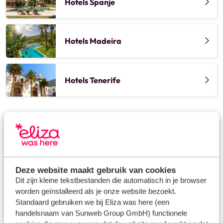
Hotels Spanje
Hotels Madeira
Hotels Tenerife
Deze website maakt gebruik van cookies
Dit zijn kleine tekstbestanden die automatisch in je browser
Kleinschalige hotels in de
worden geïnstalleerd als je onze website bezoekt.
Algarve; dit kun je verwachten
Standaard gebruiken we bij Eliza was here (een
handelsnaam van Sunweb Group GmbH) functionele