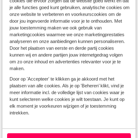
cookies die ervoor zorgen dat de website goed werkt en dat
Een kleinschalig hotel in de Algarve is perfect voor wie
je alle functies goed kunt gebruiken, analytische cookies om
houdt van rust, charme en persoonlijke aandacht.
onze website te verbeteren en voorkeurscookies om de
Stelletjes boeken vaak een romantisch hotel in de buurt
door jou ingevoerde informatie voor je te onthouden. Met
van Monchique met uitzicht over de heuvels.
jouw toestemming maken we ook gebruik van
Natuurliefhebbers kiezen juist voor een eco-lodge bij het
marketingcookies waarmee we onze marketingprestaties
analyseren en onze aanbiedingen kunnen personaliseren.
natuurgebied Ria Formosa. Dankzij je
huurauto
kun je de
Door het plaatsen van eerste en derde partij cookies
hele kust ontdekken, van levendige badplaatsen tot
kunnen wij en andere partijen jouw internetgedrag volgen
verborgen baaien.
om zo onze inhoud en advertenties relevanter voor je te
maken.
De Algarve ontdekken vanuit een uniek
hotel
Door op 'Accepteer' te klikken ga je akkoord met het
plaatsen van alle cookies. Als je op 'Beheren’ klikt, vind je
Of je nu in de lente komt, of juist in het voor- of najaar: het
meer informatie incl. de volledige lijst van cookies waar je
weer is mild en zonnig. Niet voor niets is de regio zo
kunt selecteren welke cookies je wilt toestaan. Je kunt op
populair onder reizigers die zich afvragen: 'Wat is de
elk moment je voorkeuren wijzigen of je toestemming
intrekken.
beste tijd om naar de Algarve te gaan?' – het antwoord is:
bijna altijd. Vanuit je hotel rijd je in een uurtje van de ene
kust naar de andere. Bezoek het fort van Silves, proef
lokale wijnen of wandel over de kliffen van de Ponta da