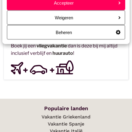
Accepteer
Piedade. Meer wandeltips nodig? Lees hier al mijn
tips en
favoriete wandelingen in de Algarve
. ook mijn blog over
Weigeren
deze
charmante steden in de Algarve
, als je meer op
zoek bent naar een combinatie van stad en strand.
Beheren
Boek jij een
vliegvakantie
dan is deze bij mij altijd
inclusief verblijf en
huurauto
!
Populaire landen
Vakantie Griekenland
Vakantie Spanje
Vakantie Italië