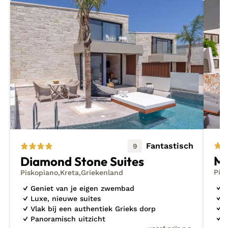
Fantastisch
9
Mi
Diamond Stone Suites
Pis
Piskopiano
Kreta
Griekenland
O
Geniet van je eigen zwembad
O
Luxe, nieuwe suites
P
Vlak bij een authentiek Grieks dorp
L
Panoramisch uitzicht