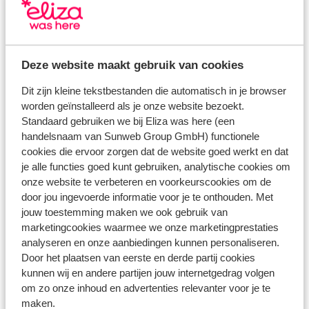
De indrukwekkende
Samariakloof
Deze website maakt gebruik van cookies
Wandelen in de smalste kloof ter wereld? Dat kan
hier! Tussen mei en oktober kun je hier doorheen
Dit zijn kleine tekstbestanden die automatisch in je browser
wandelen (tip: breng stevige schoenen mee!) en je
worden geïnstalleerd als je onze website bezoekt.
zult versteld staan van het indrukwekkende
Standaard gebruiken we bij Eliza was here (een
landschap. Onderweg kom je langs het verlaten
dorpje Samaria, waar nu vooral berggeiten leven.
handelsnaam van Sunweb Group GmbH) functionele
Durf jij deze wandeling van 16 kilometer aan?
cookies die ervoor zorgen dat de website goed werkt en dat
je alle functies goed kunt gebruiken, analytische cookies om
Ontdek de andere regio's
onze website te verbeteren en voorkeurscookies om de
door jou ingevoerde informatie voor je te onthouden. Met
jouw toestemming maken we ook gebruik van
marketingcookies waarmee we onze marketingprestaties
analyseren en onze aanbiedingen kunnen personaliseren.
Zakynthos
Door het plaatsen van eerste en derde partij cookies
kunnen wij en andere partijen jouw internetgedrag volgen
om zo onze inhoud en advertenties relevanter voor je te
maken.