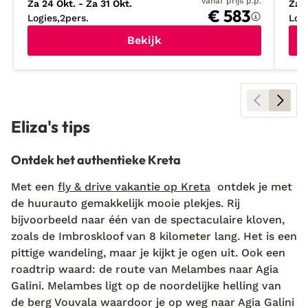
vanaf prijs p.p.
Za 24 Okt. - Za 31 Okt.
Za 2
€ 583
Logies
2
pers.
Log
Bekijk
Eliza's tips
Ontdek het authentieke Kreta
Met een
fly & drive vakantie op Kreta
ontdek je met
de huurauto gemakkelijk mooie plekjes. Rij
bijvoorbeeld naar één van de spectaculaire kloven,
zoals de Imbroskloof van 8 kilometer lang. Het is een
pittige wandeling, maar je kijkt je ogen uit. Ook een
roadtrip waard: de route van Melambes naar Agia
Galini. Melambes ligt op de noordelijke helling van
de berg Vouvala waardoor je op weg naar Agia Galini