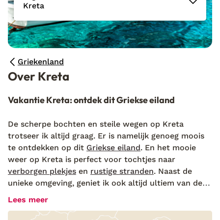
Kreta
Griekenland
Over Kreta
Vakantie Kreta: ontdek dit Griekse eiland
De scherpe bochten en steile wegen op Kreta
trotseer ik altijd graag. Er is namelijk genoeg moois
te ontdekken op dit
Griekse eiland
. En het mooie
weer op Kreta is perfect voor tochtjes naar
verborgen plekjes
en
rustige stranden
. Naast de
unieke omgeving, geniet ik ook altijd ultiem van de
gastvrijheid van het eiland. Of je nu wilt
Lees meer
eilandhoppen of genieten van een strandvakantie:
op Kreta kun je alles ontdekken. En dat onder het