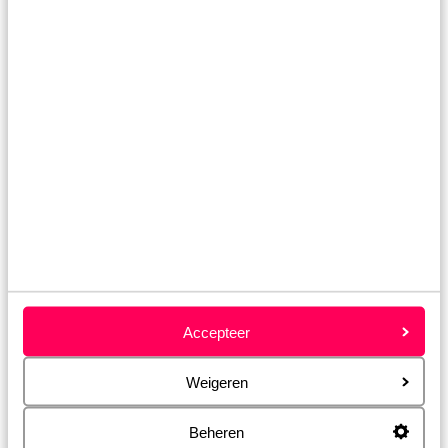
Peloponnesos
Karpathos
Accepteer
Weigeren
Beheren