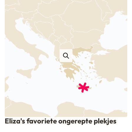
genot van heerlijk eten, want alle gerechten worden
van pure, verse ingrediënten gemaakt.
Unieke vakantieadresjes op Kreta
Wil je op vakantie naar Kreta, dan is er genoeg keuze
in onvergetelijke adresjes. Zoek je graag de Griekse
gezelligheid op met de hele familie? Ga dan voor een
mooie villa, met veel privacy en weg van de drukte.
Of geniet met z’n tweetjes van een rustig en
romantisch verblijf in een
adults only hotel.
En kies
voor een vakantiehuis of
appartement
vlakbij het
strand als je nog voor het ontbijt een duik in de zee
wil nemen. Bekijk ook eens mijn
nieuwste
ontdekkingen
voor de laatste met zorg uitgekozen
adresjes. Weet je het nog even niet? Beslis dan wat
later en boek een
last minute
naar het eiland.
Eliza's favoriete ongerepte plekjes