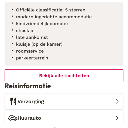
ontspanning in de prachtige omgeving van Cyprus.
Officiële classificatie: 5 sterren
Welkom in jouw eigen stukje paradijs.
modern ingerichte accommodatie
kindvriendelijk complex
check in
late aankomst
kluisje (op de kamer)
roomservice
parkeerterrein
Bekijk alle faciliteiten
Reisinformatie
Verzorging
Huurauto