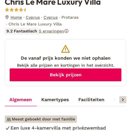
Chris Le Mare Luxury Villa
Home
Cyprus
Cyprus
Protaras
Chris Le Mare Luxury Villa
9.2 Fantastisch
5 ervaringen
De vanaf prijs konden we niet ophalen
Bekijk alle prijzen en kortingen in het overzicht.
Bekijk prijzen
Algemeen
Kamertypes
Faciliteiten
Reisinf
Meest geboekt door met familie
Een luxe 4-kamervilla met privézwembad