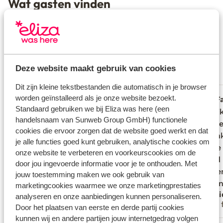
Wat gasten vinden
Dit zijn 100% echte beoordelingen van reizigers die
jou voorgingen.
Meer over beoordelingen
Fantastisch
9.2
5 ervaringen
Deze website maakt gebruik van cookies
Meest geboekt door met familie
Dit zijn kleine tekstbestanden die automatisch in je browser
worden geïnstalleerd als je onze website bezoekt.
Fantastisch
4 nov. 2025
F
9.9
9.0
Standaard gebruiken we bij Eliza was here (een
Prachtig verblijf, tot in de puntjes
Prachtig verblijf, tot in de puntjes
Heerlij
Heerlij
handelsnaam van Sunweb Group GmbH) functionele
verzorgt. Om de dag werd er gepoetst,
verzorgt. Om de dag werd er gepoetst,
la Mare
la Mare
cookies die ervoor zorgen dat de website goed werkt en dat
handdoeken verschoont en tot onze
handdoeken verschoont en tot onze
Bij aa
Bij aa
je alle functies goed kunt gebruiken, analytische cookies om
verbazing koffie en thee aangevuld. Bij
verbazing koffie en thee aangevuld. Bij
locati
locati
onze website te verbeteren en voorkeurscookies om de
aankomst koelkast gevuld met frisdrank,
aankomst koelkast gevuld met frisdrank,
gebeld
gebeld
door jou ingevoerde informatie voor je te onthouden. Met
water, wijn en bier. Ook op tafel een pot
water, wijn en bier. Ook op tafel een pot
ophale
ophale
jouw toestemming maken we ook gebruik van
met heerlijke vruchten en een gevulde
met heerlijke vruchten e...
meer
kunnen
kunnen
marketingcookies waarmee we onze marketingprestaties
Anoniem
Ingr
fruitschaal.
thuisbe
analyseren en onze aanbiedingen kunnen personaliseren.
Vrienden
Met 
onze vi
Door het plaatsen van eerste en derde partij cookies
kunnen wij en andere partijen jouw internetgedrag volgen
contact