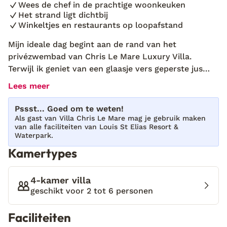
Wees de chef in de prachtige woonkeuken
Het strand ligt dichtbij
Winkeltjes en restaurants op loopafstand
Mijn ideale dag begint aan de rand van het
privézwembad van Chris Le Mare Luxury Villa.
Terwijl ik geniet van een glaasje vers geperste jus
d’orange, zie ik de zon langzaam opkomen tegen een
Lees meer
strakblauwe hemel. De moderne 4-kamervilla biedt
alles wat ik mezelf kan wensen, maar de buitenpatio
Pssst... Goed om te weten!
is zonder twijfel mijn favoriete plekje. Dit is de ideale
Als gast van Villa Chris Le Mare mag je gebruik maken
van alle faciliteiten van Louis St Elias Resort &
manier om vakantie te vieren op het betoverende
Waterpark.
Cyprus, omringd door luxe en comfort in een villa
Kamertypes
die ideaal is voor jou en je dierbaren. Wil je de dag
beginnen met een verfrissende duik in de
azuurblauwe zee? Het goudgele strand ligt op
4-kamer villa
loopafstand. Of maak een rit langs de kust om de
geschikt voor 2 tot 6 personen
mooiste baaitjes en verborgen plekjes te ontdekken.
Eén ding is zeker: thuiskomen in deze villa voelt
Faciliteiten
altijd als een warm welkom. Ervaar zelf de ultieme