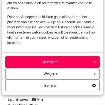
Bekijk alle 5 ervaringen
om zo onze inhoud en advertenties relevanter voor je te
schoonm
maken.
aankom
Locatie
We zijn
Door op 'Accepteer' te klikken ga je akkoord met het
goed, 
plaatsen van alle cookies. Als je op 'Beheren’ klikt, vind je
naar di
meer informatie incl. de volledige lijst van cookies waar je
ook pri
kunt selecteren welke cookies je wilt toestaan. Je kunt op
elk moment je voorkeuren wijzigen of je toestemming
de buur
Bekijk op kaart
intrekken.
villa 
die we 
superm
heerlij
Accepteer
Afstanden
super 
Door boulevard gescheiden van het strand
vatbaar
Weigeren
Strand: 1000 m
bedank
Aan de rand van het centrum
Beheren
Centrum: 3000 m
Barstreet: 2000 m
Luchthaven: 55 km