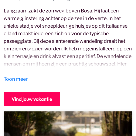
Langzaam zakt de zon weg boven Bosa. Hij laat een
warme glinstering achter op de zee in de verte. In het
unieke stadje vol snoepkleurige huisjes op dit Italiaanse
eiland maakt iedereen zich op voor de typische
passeggiata. Bij deze slenterende wandeling draait het
om zien en gezien worden. Ik heb me geïnstalleerd op een
klein terrasje en drink alvast een aperitief. De wandelende
mensen om mij heen zijn een prachtig schouwspel. Hier
kan ik nog wel een tijdje vertoeven, daarna keer ik terug
Toon meer
naar mijn Bed and Breakfast op Sardinië. Hier is het goed
leven, dat is duidelijk!
Vind jouw vakantie
Wat is een B&B?
Een Bed & Breakfast, ook wel een B&B of chambre d’hôte
genoemd, is een kleinschalig vakantieadresje waar het
begin van de dag centraal staat: het ontbijt. De gastheer
of gastvrouw begint haar dag al vroeg in de keuken om