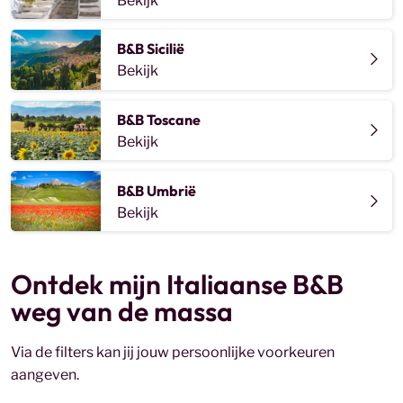
Bekijk
Via mijn website kan jij eenvoudig een vakantie boeken
bij een van mijn mijn kleinschalige B&B op Sardinië. Heb
B&B Sicilië
je last van keuzestress? Geen zorgen, je mag altijd
Bekijk
contact met mij opnemen voor een persoonlijk
reisadvies.
B&B Toscane
Bekijk
B&B Umbrië
Bekijk
Ontdek mijn Italiaanse B&B
weg van de massa
Via de filters kan jij jouw persoonlijke voorkeuren
aangeven.