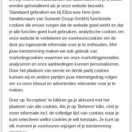
ontdekkingstocht. En ik kan jou ook zeker aanraden om
worden geïnstalleerd als je onze website bezoekt.
dit zelf te ervaren!
Standaard gebruiken we bij Eliza was here (een
handelsnaam van Sunweb Group GmbH) functionele
cookies die ervoor zorgen dat de website goed werkt en dat
Boek jij een
autovakantie
dan kan jij met eigen
je alle functies goed kunt gebruiken, analytische cookies om
vervoer naar jouw bestemming reizen.
onze website te verbeteren en voorkeurscookies om de
door jou ingevoerde informatie voor je te onthouden. Met
jouw toestemming maken we ook gebruik van
marketingcookies waarmee we onze marketingprestaties
Boek jij een
vliegvakantie
dan is deze bij mij altijd
analyseren en onze aanbiedingen kunnen personaliseren.
inclusief verblijf en huurauto!
Door het plaatsen van eerste en derde partij cookies
kunnen wij en andere partijen jouw internetgedrag volgen
om zo onze inhoud en advertenties relevanter voor je te
maken.
Door op 'Accepteer' te klikken ga je akkoord met het
plaatsen van alle cookies. Als je op 'Beheren’ klikt, vind je
meer informatie incl. de volledige lijst van cookies waar je
Meer unieke adresjes
kunt selecteren welke cookies je wilt toestaan. Je kunt op
elk moment je voorkeuren wijzigen of je toestemming
B&B in Frankrijk