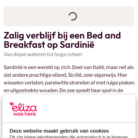
Zalig verblijf bij een Bed and
Breakfast op Sardinië
Van diepe wateren tot hoge rotsen
Sardinië is een wereld op zich. Deel van Italië, maar net als
dat andere prachtige eiland, Sicilië, zeer eigenwijs. Hier
wisselen verlaten, parelwitte stranden af met ruige pieken
en uitgestrekte wouden. De zee speelt haar spel in de
baaien met azuurblauw water. Ik ontspan me graag in een
romantische Bed & Breakfast op Sardinië.
Van daaruit ontdek ik steeds weer een andere kant van dit
veelzijdige eiland. Van het dorpje Ollolai tot de baaitjes bij
Deze website maakt gebruik van cookies
Arbatax en de groene streek Muravera; ik ga graag op
Dit zijn kleine tekstbestanden die automatisch in je browser