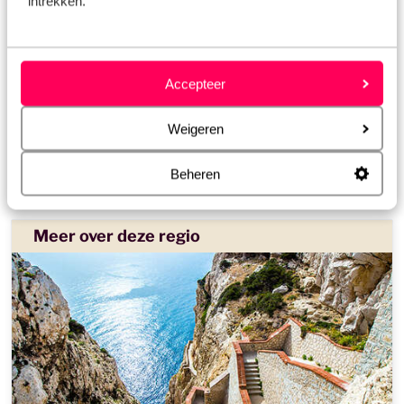
intrekken.
B&B in Griekenland
B&B in Portugal
Accepteer
B&B in Spanje
Weigeren
Romantische B&B
B&B met zwembad
Beheren
Meer over deze regio