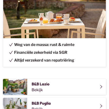
voorbereidingen te treffen. Het sap wordt versgeperst,
het brood gaat in de oven en het beleg wordt op een
Italiaanse manier gepresenteerd. De passie van de
eigenaren proef je bij iedere hap!
Chambre d’hôtes op Sardinië
Chambre d’hôtes op Sardinië Wat ik ook zo fijn vind aan
Weg van de massa: rust & ruimte
een unieke Bed and Breakfast op Sardinië zijn de
Financiële zekerheid via SGR
eigenaren. Ze leggen je met plezier in de watten en ’s
Altijd verzekerd van repatriëring
ochtends begin je de dag met een heerlijk uitgebreid
ontbijt. Ze liggen verstopt tussen het landschap, weg de
massa. Hier kun je je prima terug trekken en de hele dag
aan het zwembad van de B&B spenderen. Maar met een
B&B Lazio
huurauto heb je alle bezienswaardigheden binnen
Bekijk
handbereik. Zo sta je direct weer tussen de mensen en
ontdek je de pittoreske dorpjes, de indrukwekkende
B&B Puglia
natuur of de glamour van de elegante Costa Smeralda!