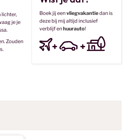
Boek jij een
vliegvakantie
dan is
lichter,
deze bij mij altijd inclusief
waag je je
verblijf en
huurauto
!
ssa.
nen. Zouden
s.