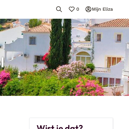
0
Mijn Eliza
l
Wist je dat?