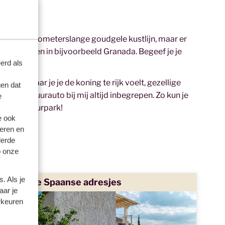
 om haar kilometerslange goudgele kustlijn, maar er
bouwwerken in bijvoorbeeld Granada. Begeef je je
erd als
n fietsen.
izen, waar je je de koning te rijk voelt, gezellige
en dat
 is een huurauto bij mij altijd inbegrepen. Zo kun je
e
d naar natuurpark!
e ook
eren en
derde
o onze
. Als je
Unieke Spaanse adresjes
aar je
rkeuren