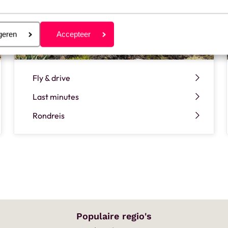
eren
geren
Accepteer
Fly & drive
Last minutes
Rondreis
Populaire regio's