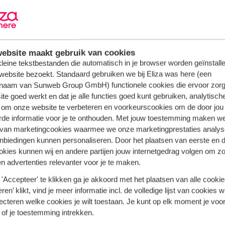
panje
 die reikt van Gibraltar tot Almería. Deze streek staat bekend
eke dorpjes als Ronda en Nerja of bewonder prachtige Moorse 
ebsite maakt gebruik van cookies
 kleine tekstbestanden die automatisch in je browser worden geïnstalle
nte en kent uitgestrekte valleien, waar je fijn kunt wandelen e
website bezoekt. Standaard gebruiken we bij Eliza was here (een
stuitte ik op zoveel onontdekte plekjes. Van authentieke landhu
naam van Sunweb Group GmbH) functionele cookies die ervoor zorg
ad. Andalusië heeft het allemaal! Ga je met het vliegtuig? Dan
te goed werkt en dat je alle functies goed kunt gebruiken, analytisch
 om onze website te verbeteren en voorkeurscookies om de door jou
en van de streek verkennen; van strand naar dorpje en van sta
rde informatie voor je te onthouden. Met jouw toestemming maken w
 van marketingcookies waarmee we onze marketingprestaties analys
nbiedingen kunnen personaliseren. Door het plaatsen van eerste en 
ookies kunnen wij en andere partijen jouw internetgedrag volgen om z
n advertenties relevanter voor je te maken.
'Accepteer' te klikken ga je akkoord met het plaatsen van alle cookies
Meer vakanties in Spanje
ren’ klikt, vind je meer informatie incl. de volledige lijst van cookies w
ecteren welke cookies je wilt toestaan. Je kunt op elk moment je voo
 of je toestemming intrekken.