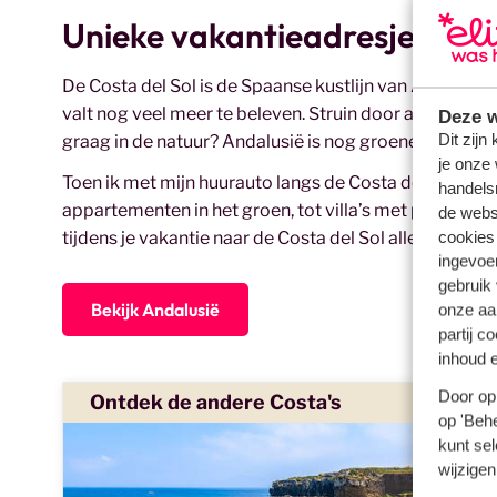
Unieke vakantieadresjes in S
De Costa del Sol is de Spaanse kustlijn van Andalusië
valt nog veel meer te beleven. Struin door authenti
Deze w
Dit zijn
graag in de natuur? Andalusië is nog groener dan Alica
je onze 
Toen ik met mijn huurauto langs de Costa del Sol reed, 
handels
appartementen in het groen, tot villa’s met privézwemb
de websi
cookies
tijdens je vakantie naar de Costa del Sol alle uithoek
ingevoe
gebruik
Bekijk Andalusië
onze aa
partij c
inhoud e
Door op 
Ontdek de andere Costa's
op 'Behe
kunt sel
wijzigen